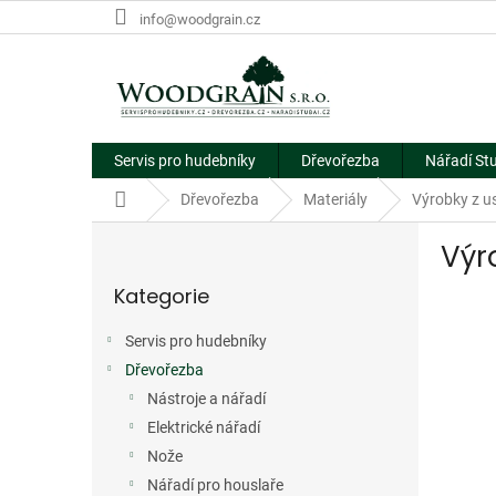
Přejít
info@woodgrain.cz
na
obsah
Servis pro hudebníky
Dřevořezba
Nářadí St
Domů
Dřevořezba
Materiály
Výrobky z u
P
Výr
o
Přeskočit
s
Kategorie
kategorie
t
r
Servis pro hudebníky
a
Dřevořezba
n
n
Nástroje a nářadí
í
Elektrické nářadí
p
Nože
a
Nářadí pro houslaře