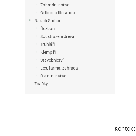
Zahradní nářadí
Odborná literatura
Nářadí Stubai
Řezbáři
Soustružení dřeva
Truhláři
Klempíři
Stavebnictví
Les, farma, zahrada
Ostatní nářadí
Značky
Z
á
p
a
t
Kontakt
í