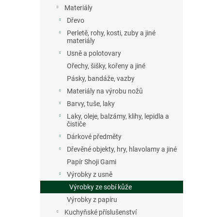
n
Materiály
e
Dřevo
l
Perletě, rohy, kosti, zuby a jiné
materiály
Usně a polotovary
Ořechy, šišky, kořeny a jiné
Pásky, bandáže, vazby
Materiály na výrobu nožů
Barvy, tuše, laky
Laky, oleje, balzámy, klihy, lepidla a
čističe
Dárkové předměty
Dřevěné objekty, hry, hlavolamy a jiné
Papír Shoji Gami
Výrobky z usně
Výrobky ze sobí kůže
Výrobky z papíru
Kuchyňské příslušenství