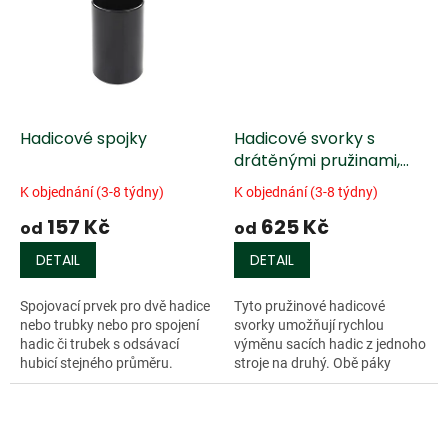
Hadicové spojky
Hadicové svorky s
drátěnými pružinami,
2dílná sada
K objednání (3-8 týdny)
K objednání (3-8 týdny)
157 Kč
625 Kč
od
od
DETAIL
DETAIL
Spojovací prvek pro dvě hadice
Tyto pružinové hadicové
nebo trubky nebo pro spojení
svorky umožňují rychlou
hadic či trubek s odsávací
výměnu sacích hadic z jednoho
hubicí stejného průměru.
stroje na druhý. Obě páky
svorky lze...