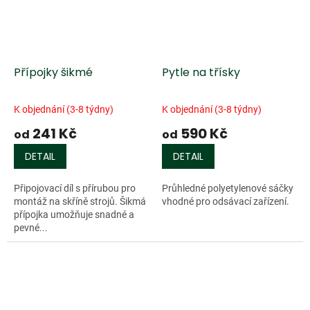
Přípojky šikmé
Pytle na třísky
K objednání (3-8 týdny)
K objednání (3-8 týdny)
241 Kč
590 Kč
od
od
DETAIL
DETAIL
Připojovací díl s přírubou pro
Průhledné polyetylenové sáčky
montáž na skříně strojů. Šikmá
vhodné pro odsávací zařízení.
přípojka umožňuje snadné a
pevné...