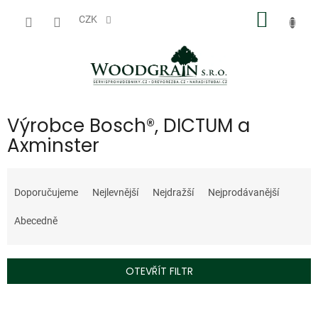
Přejít
NÁKUP
na
CZK
obsah
KOŠÍK
Výrobce Bosch®, DICTUM a
Axminster
Ř
a
Doporučujeme
Nejlevnější
Nejdražší
Nejprodávanější
z
e
Abecedně
n
í
p
OTEVŘÍT FILTR
r
o
V
d