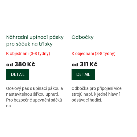
Náhradní upínací pásky
Odbočky
pro sáček na třísky
K objednání (3-8 týdny)
K objednání (3-8 týdny)
380 Kč
311 Kč
od
od
DETAIL
DETAIL
Ocelový pás s upínací pákou a
Odbočka pro připojení více
nastavitelnou šířkou upnutí.
strojů např. k jedné hlavní
Pro bezpečné upevnění sáčků
odsávací hadici.
na...