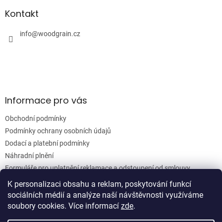
p
a
a
Kontakt
c
t
í
í
info
@
woodgrain.cz
p
r
v
k
y
v
ý
Informace pro vás
p
i
Obchodní podmínky
s
u
Podmínky ochrany osobních údajů
Dodací a platební podmínky
Náhradní plnění
Formuláře pro uplatnění reklamace a odstoupení od smlouvy
Moje objednávka
K personalizaci obsahu a reklam, poskytování funkcí
sociálních médií a analýze naší návštěvnosti využíváme
soubory cookies. Více informací
zde
.