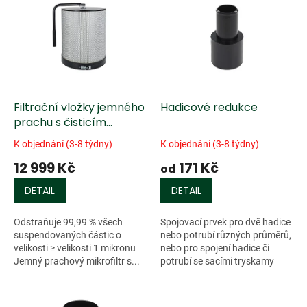
ý
u
p
k
i
t
s
ů
p
r
o
d
Filtrační vložky jemného
Hadicové redukce
u
prachu s čisticím
k
mechanismem
K objednání (3-8 týdny)
K objednání (3-8 týdny)
t
12 999 Kč
171 Kč
ů
od
DETAIL
DETAIL
Odstraňuje 99,99 % všech
Spojovací prvek pro dvě hadice
suspendovaných částic o
nebo potrubí různých průměrů,
velikosti ≥ velikosti 1 mikronu
nebo pro spojení hadice či
Jemný prachový mikrofiltr s...
potrubí se sacími tryskamy
různých...