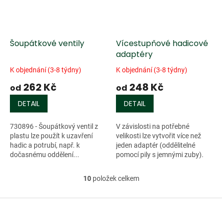
Šoupátkové ventily
Vícestupňové hadicové
adaptéry
K objednání (3-8 týdny)
K objednání (3-8 týdny)
262 Kč
248 Kč
od
od
DETAIL
DETAIL
730896 - Šoupátkový ventil z
V závislosti na potřebné
plastu lze použít k uzavření
velikosti lze vytvořit více než
hadic a potrubí, např. k
jeden adaptér (oddělitelné
dočasnému oddělení...
pomocí pily s jemnými zuby).
...
10
položek celkem
O
v
l
Z
á
á
d