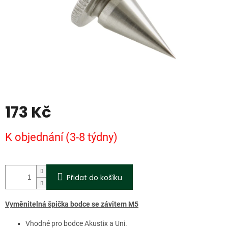
173 Kč
Měrná
K objednání (3-8 týdny)
cena:
Přidat do košíku
Vyměnitelná špička bodce se závitem M5
Vhodné pro bodce Akustix a Uni.