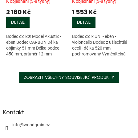
K objednání (3-8 týdny)
K objednání (3-8 týdny)
2 160 Kč
1 553 Kč
DETAIL
DETAIL
Bodec c:dix® Model Akustix -
Bodec c:dix UNI - eben -
eben Bodec CARBON Délka
violoncello Bodec z ušlechtilé
objímky 51 mm Délka bodce
oceli - délka 520 mm
450 mm, průměr 12 mm
pochromovaný Vyměnitelná
Nerezová vyměnitelná špička -
špička - závit M5 Ø bodce 8
závit M5
mm Ebenová objímka - délka
57 mm ...
ZOBRAZIT VŠECHNY SOUVISEJÍCÍ PRODUKTY
Z
á
p
a
Kontakt
t
í
info
@
woodgrain.cz