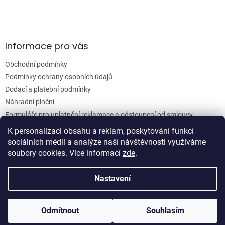
Informace pro vás
Obchodní podmínky
Podmínky ochrany osobních údajů
Dodací a platební podmínky
Náhradní plnění
Formuláře pro uplatnění reklamace a odstoupení od smlouvy
Moje objednávka
K personalizaci obsahu a reklam, poskytování funkcí
sociálních médií a analýze naší návštěvnosti využíváme
soubory cookies. Více informací
zde
.
Vytvořil Shoptet
Nastavení
Copyright 2026
Woodgrain s.r.o.
. Všechna práva vyhrazena.
Odmítnout
Souhlasím
Upravit nastavení cookies