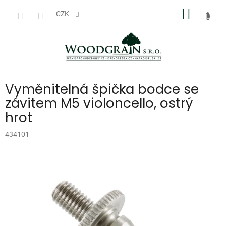
Přejít
NÁKUP
na
CZK
obsah
KOŠÍK
Vyměnitelná špička bodce se
závitem M5 violoncello, ostrý
hrot
434101