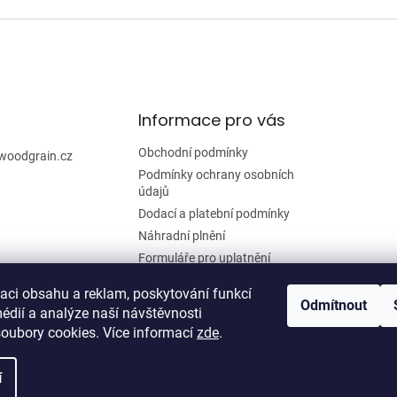
v
l
á
d
a
c
í
Informace pro vás
p
r
Obchodní podmínky
woodgrain.cz
v
Podmínky ochrany osobních
k
údajů
y
Dodací a platební podmínky
v
ý
Náhradní plnění
p
Formuláře pro uplatnění
i
reklamace a odstoupení od
s
smlouvy
zaci obsahu a reklam, poskytování funkcí
u
Odmítnout
édií a analýze naší návštěvnosti
Moje objednávka
oubory cookies. Více informací
zde
.
í
zena.
Upravit nastavení cookies