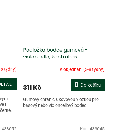
Podložka bodce gumová -
violoncello, kontrabas
-8 týdny)
K objednání (3-8 týdny)
DETAIL
Do košíku
311 Kč
ovým
Gumový chránič s kovovou vložkou pro
vé i
basový nebo violoncellový bodec.
černé,
:
433052
Kód:
433045