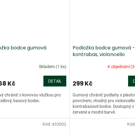
ožka bodce gumová
Podložka bodce gumová -
kontrabas, violoncello
Skladem
(1 ks)
K objednání (3
DETAIL
68 Kč
299 Kč
ý chránič s kovovou vložkou pro
Gumový chránič podlahy s plast
cellový, basový bodec.
povrchem, vhodný pro violoncello
kontrabasové bodce. Dostupný v 
červené a modré barvě.
Kód:
433002
Kód