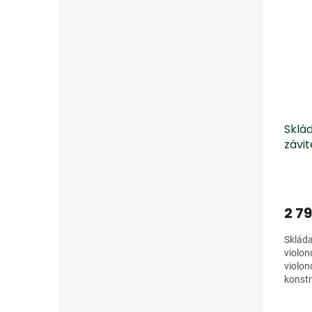
Sklád
závit
2 79
Skláda
violon
violon
konstr
všem 