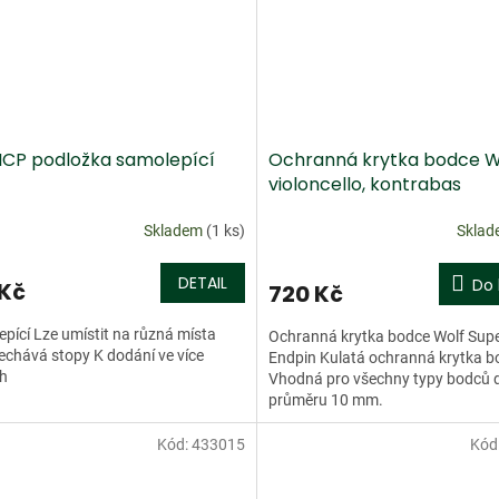
CP podložka samolepící
Ochranná krytka bodce W
violoncello, kontrabas
Skladem
(1 ks)
Skla
DETAIL
Do 
 Kč
720 Kč
pící Lze umístit na různá místa
Ochranná krytka bodce Wolf Sup
chává stopy K dodání ve více
Endpin Kulatá ochranná krytka b
ch
Vhodná pro všechny typy bodců 
průměru 10 mm.
Kód:
433015
Kód