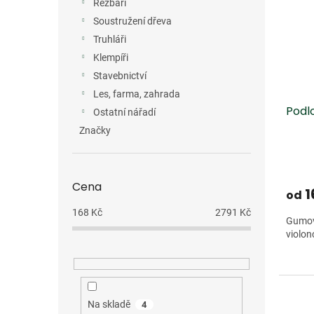
Řezbáři
Soustružení dřeva
Truhláři
Klempíři
Stavebnictví
Les, farma, zahrada
Podl
Ostatní nářadí
Značky
Cena
1
od
168
Kč
2791
Kč
Gumov
violon
Na skladě
4