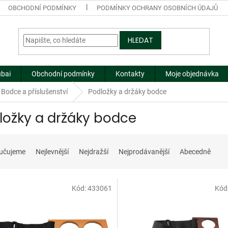
OBCHODNÍ PODMÍNKY
PODMÍNKY OCHRANY OSOBNÍCH ÚDAJŮ
HLEDAT
ubai
Obchodní podmínky
Kontakty
Moje objednávka
Bodce a příslušenství
Podložky a držáky bodce
ložky a držáky bodce
učujeme
Nejlevnější
Nejdražší
Nejprodávanější
Abecedně
Kód:
433061
Kód