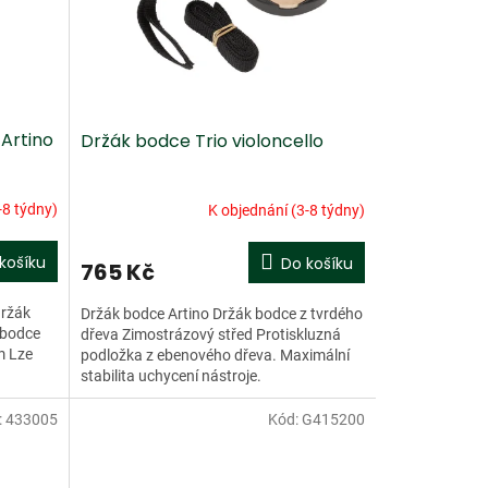
 Artino
Držák bodce Trio violoncello
-8 týdny)
K objednání (3-8 týdny)
košíku
Do košíku
765 Kč
držák
Držák bodce Artino Držák bodce z tvrdého
 bodce
dřeva Zimostrázový střed Protiskluzná
m Lze
podložka z ebenového dřeva. Maximální
stabilita uchycení nástroje.
:
433005
Kód:
G415200
Doprodej