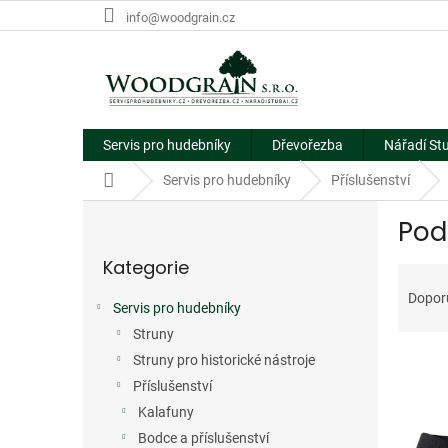
Přejít
info@woodgrain.cz
na
obsah
Servis pro hudebníky
Dřevořezba
Nářadí St
Domů
Servis pro hudebníky
Příslušenství
P
Pod
o
Přeskočit
s
Kategorie
kategorie
Ř
t
a
r
Dopor
Servis pro hudebníky
z
a
e
Struny
n
V
n
n
Struny pro historické nástroje
ý
í
í
Příslušenství
p
p
p
Kalafuny
i
r
a
Bodce a příslušenství