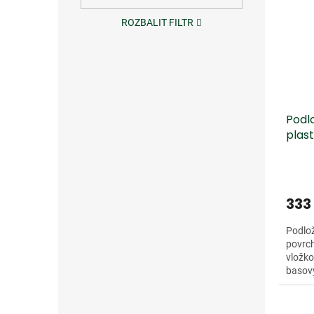
ROZBALIT FILTR
Podl
plas
333
Podlo
povrc
vložk
basový
Němec