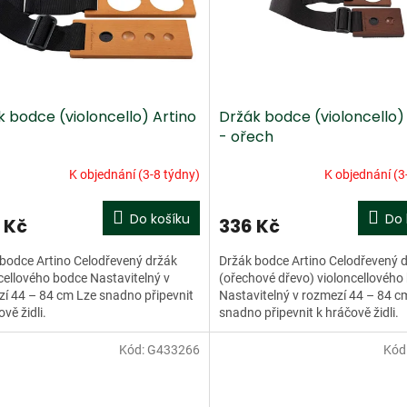
 bodce (violoncello) Artino
Držák bodce (violoncello)
- ořech
K objednání (3-8 týdny)
K objednání (3
Do košíku
Do 
 Kč
336 Kč
bodce Artino Celodřevený držák
Držák bodce Artino Celodřevený 
cellového bodce Nastavitelný v
(ořechové dřevo) violoncellového
í 44 – 84 cm Lze snadno připevnit
Nastavitelný v rozmezí 44 – 84 c
vě židli.
snadno připevnit k hráčově židli.
Kód:
G433266
Kód
dej