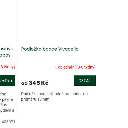
sitive
Podložka bodce Vivacello
rabas
-8 týdny)
K objednání (3-8 týdny)
DETAIL
košíku
345 Kč
od
Podložka bodce vhodná pro bodce do
kého
průměru 10 mm.
ky pevně
ží na
mýdlem a
:
433071