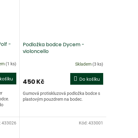
olf -
Podložka bodce Dycem -
violoncello
dem
(1 ks)
Skladem
(3 ks)
košíku
Do košíku
450 Kč
er
Gumová protiskluzová podložka bodce s
odce.
plastovým pouzdrem na bodec.
do
:
433026
Kód:
433001