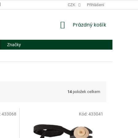
DODACÍ A PLATEBNÍ PODMÍNKY
CZK
NÁHRADNÍ PLNĚNÍ
Přihlášení
FORMUL
NÁKUPNÍ
Prázdný košík
KOŠÍK
Značky
14
položek celkem
:
433068
Kód:
433041