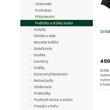
s
o
n
Violoncello
p
d
e
r
u
Kontrabas
l
o
k
Příslušenství
d
t
Podložky a držáky bodce
u
ů
Kobylky
Držák
k
Čistidla a oleje
t
ů
Mazadla kolíčků
Dolaďovače
Dusítka
450
Garnitury
Kolíčky
Držák 
Kytarové příslušenství
violon
rozmez
Notové pulty
k hráčo
Odvlkovače
Podbradky
Dopro
Poutkové struny a pražce
Pouzdra a kufry