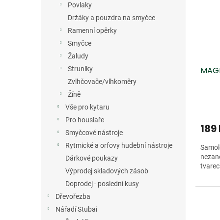
Povlaky
Držáky a pouzdra na smyčce
Ramenní opěrky
Smyčce
Žaludy
Struníky
MAGI
Zvlhčovače/vlhkoměry
Žíně
Vše pro kytaru
Pro houslaře
189
Smyčcové nástroje
Rytmické a orfovy hudební nástroje
Samole
nezane
Dárkové poukazy
tvare
Výprodej skladových zásob
Doprodej - poslední kusy
Dřevořezba
Nářadí Stubai