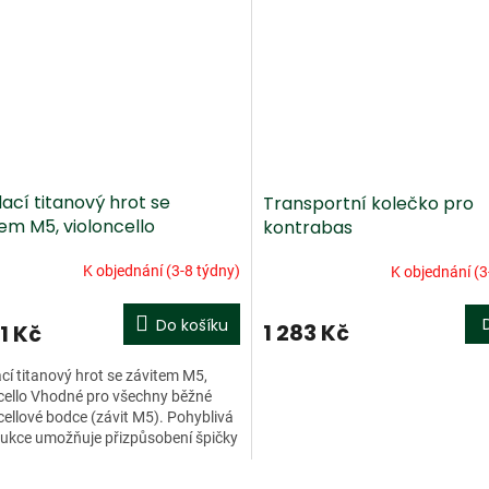
ací titanový hrot se
Transportní kolečko pro
em M5, violoncello
kontrabas
K objednání (3-8 týdny)
K objednání (3
Do košíku
1 283 Kč
1 Kč
cí titanový hrot se závitem M5,
cello Vhodné pro všechny běžné
cellové bodce (závit M5). Pohyblivá
ukce umožňuje přizpůsobení špičky
podmínkám.
O