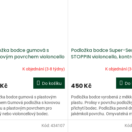
ožka bodce gumová s
Podložka bodce Super-Sen
tovým povrchem violoncello
STOPPIN violoncello, kont
K objednání (3-8 týdny)
K objednání (3
Do košíku
Do 
 Kč
450 Kč
žka bodce gumová s plastovým
Podložka bodce vyrobená z měk
hem Gumová podložka s kovovou
plastu. Prolisy v povrchu podlož
ou a plastovým povrchem pro
přichytí bodec. Podložka pevně dr
 nebo violoncellový bodec.
jakémkoli povrchu. Omyvatelná 
ká výroba.
vodou. Rozměr: 78 x 78 x...
Kód:
434107
Kód