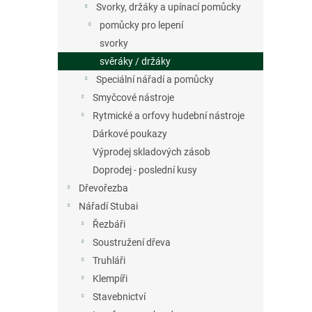
Svorky, držáky a upínací pomůcky
pomůcky pro lepení
svorky
svěráky / držáky
Speciální nářadí a pomůcky
Smyčcové nástroje
Rytmické a orfovy hudební nástroje
Dárkové poukazy
Výprodej skladových zásob
Doprodej - poslední kusy
Dřevořezba
Nářadí Stubai
Řezbáři
Soustružení dřeva
Truhláři
Klempíři
Stavebnictví