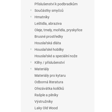
n
Příslušenství k podbradkům
e
Součástky smyčců
l
Hmatníky
Leštidla, abraziva
Oleje, tmely, mořidla, pryskyřice
Brusné prostředky
Houslařská dláta
Houslařské hoblíky
Houslařské a speciální nože
Klihy / příslušenství
Materiály
Materiály pro kytaru
Odborná literatura
Ořezávátka kolíčků
Rašple a pilníky
Výstružníky
Laky Old Wood