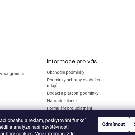
Informace pro vás
Obchodní podmínky
woodgrain.cz
Podmínky ochrany osobních
údajů
Dodací a platební podmínky
Náhradní plnění
Formuláře pro uplatnění
reklamace a odstoupení od
smlouvy
zaci obsahu a reklam, poskytování funkcí
Odmítnout
édií a analýze naší návštěvnosti
Moje objednávka
oubory cookies. Více informací
zde
.