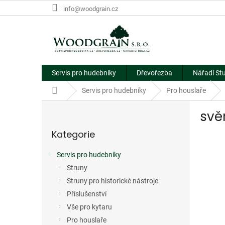
Přejít
info@woodgrain.cz
na
obsah
Servis pro hudebníky
Dřevořezba
Nářadí St
Domů
Servis pro hudebníky
Pro houslaře
P
svě
o
Přeskočit
s
Kategorie
kategorie
t
r
Servis pro hudebníky
a
Struny
n
n
Struny pro historické nástroje
í
Příslušenství
p
Vše pro kytaru
a
Pro houslaře