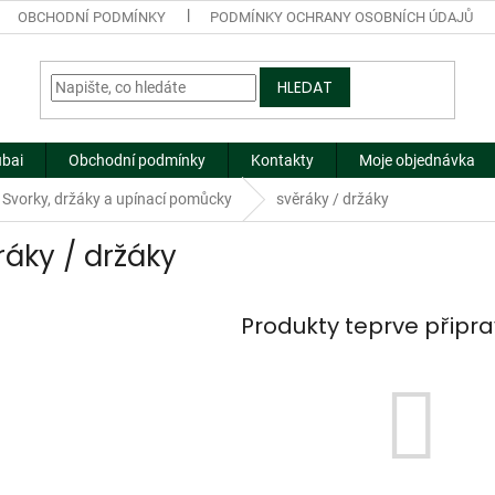
OBCHODNÍ PODMÍNKY
PODMÍNKY OCHRANY OSOBNÍCH ÚDAJŮ
HLEDAT
ubai
Obchodní podmínky
Kontakty
Moje objednávka
Svorky, držáky a upínací pomůcky
svěráky / držáky
ráky / držáky
Produkty teprve připr