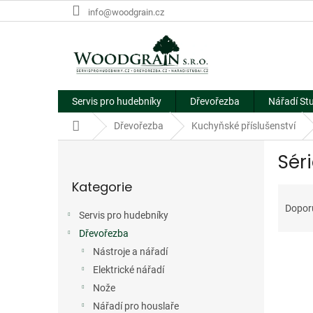
Přejít
info@woodgrain.cz
na
obsah
Servis pro hudebníky
Dřevořezba
Nářadí St
Domů
Dřevořezba
Kuchyňské příslušenství
P
Sér
o
Přeskočit
s
Kategorie
kategorie
Ř
t
a
r
Dopor
Servis pro hudebníky
z
a
e
Dřevořezba
n
V
n
n
Nástroje a nářadí
Dopro
ý
í
í
Elektrické nářadí
p
p
p
Nože
i
r
a
Nářadí pro houslaře