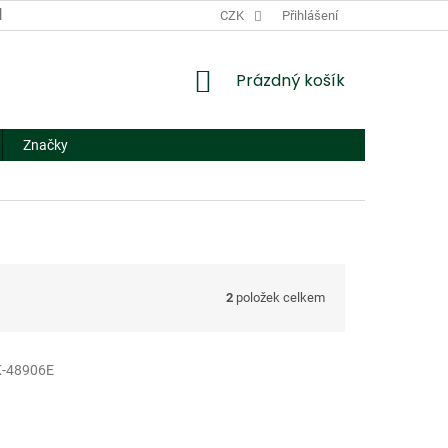
DODACÍ A PLATEBNÍ PODMÍNKY
CZK
NÁHRADNÍ PLNĚNÍ
Přihlášení
FORMUL
NÁKUPNÍ
Prázdný košík
KOŠÍK
Značky
2
položek celkem
-48906E