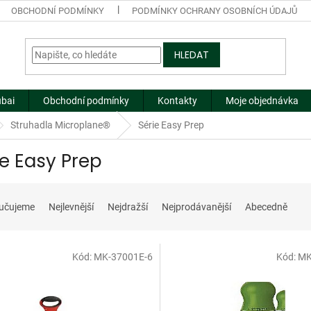
OBCHODNÍ PODMÍNKY
PODMÍNKY OCHRANY OSOBNÍCH ÚDAJŮ
HLEDAT
ubai
Obchodní podmínky
Kontakty
Moje objednávka
Struhadla Microplane®
Série Easy Prep
ie Easy Prep
učujeme
Nejlevnější
Nejdražší
Nejprodávanější
Abecedně
Kód:
MK-37001E-6
Kód:
MK
dej
Doprodej