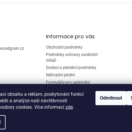
Informace pro vás
Obchodní podmínky
woodgrain.cz
Podmínky ochrany osobních
údajů
Dodací a platební podmínky
Náhradní plnění
Formuláře pro uplatnění
reklamace a odstoupení od
smlouvy
zaci obsahu a reklam, poskytování funkcí
Odmítnout
édií a analýze naší návštěvnosti
Moje objednávka
oubory cookies. Více informací
zde
.
í
zena.
Upravit nastavení cookies