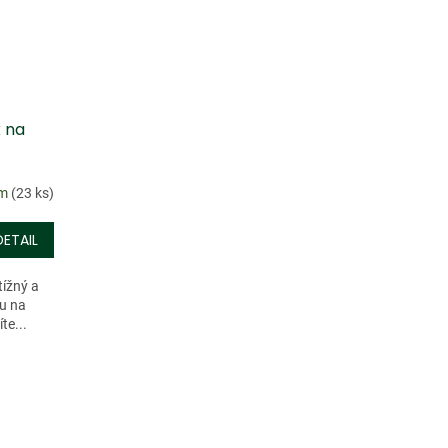
k na
em
(23 ks)
DETAIL
tížný a
ku na
te...