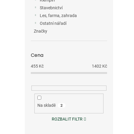
Klempíři
Stavebnictví
Les, farma, zahrada
Ostatní nářadí
Značky
Cena
455
Kč
1402
Kč
Na skladě
2
ROZBALIT FILTR