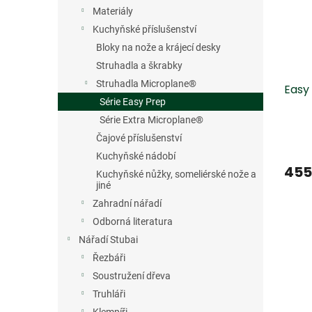
s
o
n
Materiály
p
d
e
r
u
Kuchyňské příslušenství
l
o
k
Bloky na nože a krájecí desky
d
t
Struhadla a škrabky
u
ů
Struhadla Microplane®
Easy
k
Série Easy Prep
t
ů
Série Extra Microplane®
Čajové příslušenství
Kuchyňské nádobí
455
Kuchyňské nůžky, someliérské nože a
jiné
Zahradní nářadí
Odborná literatura
Nářadí Stubai
Řezbáři
Soustružení dřeva
Truhláři