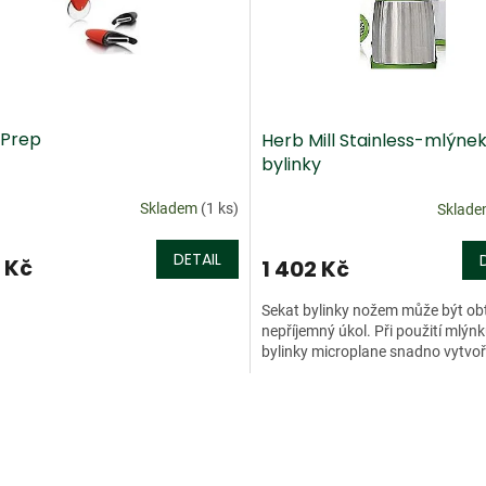
 Prep
Herb Mill Stainless-mlýne
bylinky
Skladem
(1 ks)
Sklad
DETAIL
 Kč
1 402 Kč
Sekat bylinky nožem může být ob
nepříjemný úkol. Při použití mlýn
bylinky microplane snadno vytvoří
O
v
l
á
d