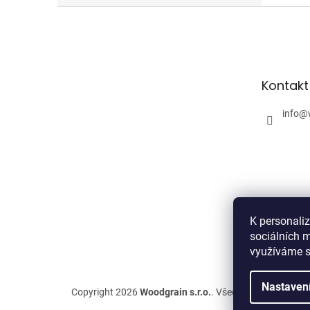
Z
á
p
a
t
Kontakt
í
info
@
K personali
sociálních m
využíváme s
Nastaven
Copyright 2026
Woodgrain s.r.o.
. Všechna práva vyhra