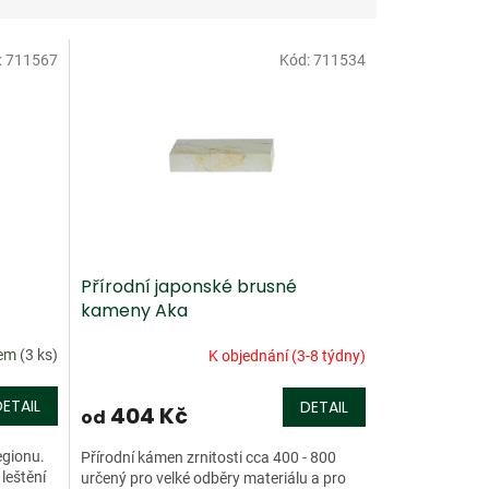
:
711567
Kód:
711534
Přírodní japonské brusné
kameny Aka
dem
(3 ks)
K objednání (3-8 týdny)
DETAIL
DETAIL
404 Kč
od
egionu.
Přírodní kámen zrnitosti cca 400 - 800
leštění
určený pro velké odběry materiálu a pro