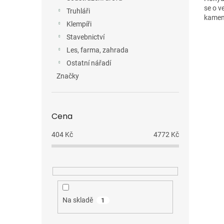
se o v
Truhláři
kamenů
Klempíři
Stavebnictví
Les, farma, zahrada
Ostatní nářadí
Značky
Cena
404
Kč
4772
Kč
Na skladě
1