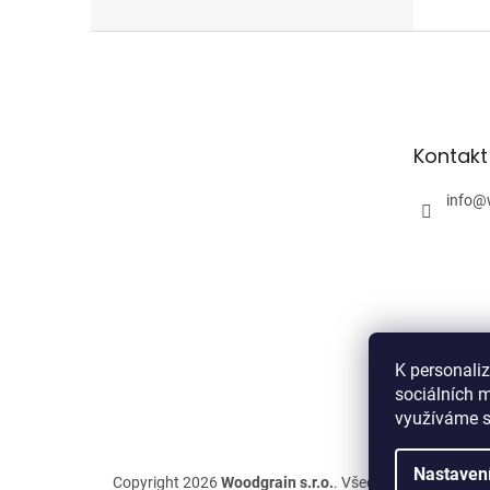
Z
á
p
a
t
Kontakt
í
info
@
K personali
sociálních m
využíváme s
Nastaven
Copyright 2026
Woodgrain s.r.o.
. Všechna práva vyhra