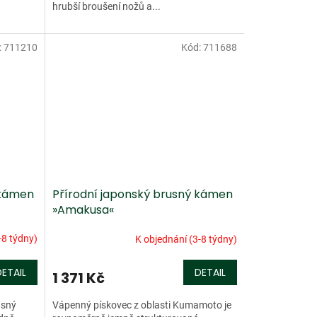
hrubší broušení nožů a...
:
711210
Kód:
711688
 kámen
Přírodní japonský brusný kámen
»Amakusa«
-8 týdny)
K objednání (3-8 týdny)
DETAIL
DETAIL
1 371 Kč
usný
Vápenný pískovec z oblasti Kumamoto je