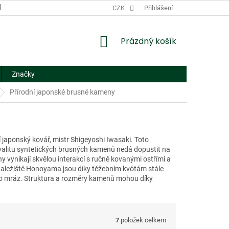
DODACÍ A PLATEBNÍ PODMÍNKY
CZK
NÁHRADNÍ PLNĚNÍ
Přihlášení
FORMUL
NÁKUPNÍ
Prázdný košík
KOŠÍK
Značky
Přírodní japonské brusné kameny
í japonský kovář, mistr Shigeyoshi Iwasaki. Toto
valitu syntetických brusných kamenů nedá dopustit na
 vynikají skvělou interakcí s ručně kovanými ostřími a
 naležiště Honoyama jsou díky těžebním kvótám stále
imo mráz. Struktura a rozměry kamenů mohou díky
7
položek celkem