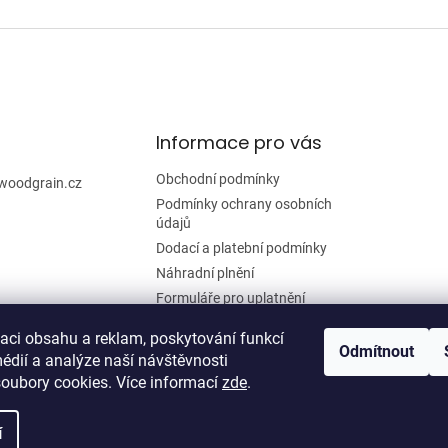
Informace pro vás
Obchodní podmínky
woodgrain.cz
Podmínky ochrany osobních
údajů
Dodací a platební podmínky
Náhradní plnění
Formuláře pro uplatnění
reklamace a odstoupení od
smlouvy
zaci obsahu a reklam, poskytování funkcí
Odmítnout
édií a analýze naší návštěvnosti
Moje objednávka
oubory cookies. Více informací
zde
.
í
zena.
Upravit nastavení cookies