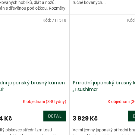
kovaných hoblíků, dlát a nožů.
ručně kovaných...
án s dřevěnou podložkou. Rozměry:
72 x 22 mm Zrnitost:...
Kód:
711518
Kód
odní japonský brusný kámen
Přírodní japonský brusný
ui“
„Tsushima“
K objednání (3-8 týdny)
K objednání (3
DETAIL
4 Kč
3 829 Kč
tý pískovec střední zrnitosti
Velmi jemný japonský přírodní br