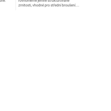
dně.
rovnoměrně jemně strukturované
zrnitosti, vhodné pro střední broušení....