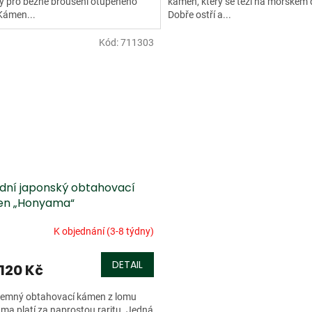
ý pro běžné broušení otupeného
kámen, který se těží na mořském 
 Kámen...
Dobře ostří a...
Kód:
711303
odní japonský obtahovací
n „Honyama“
K objednání (3-8 týdny)
DETAIL
 120 Kč
 jemný obtahovací kámen z lomu
a platí za naprostou raritu. Jedná