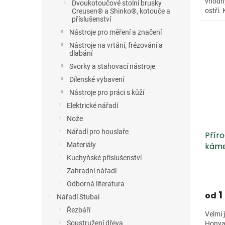
vhodn
Dvoukotoučové stolní brusky
ostří.
Creusen® a Shinko®, kotouče a
příslušenství
Nástroje pro měření a značení
Nástroje na vrtání, frézování a
dlabání
Svorky a stahovací nástroje
Dílenské vybavení
Nástroje pro práci s kůží
Elektrické nářadí
Nože
Nářadí pro houslaře
Přír
káme
Materiály
Kuchyňské příslušenství
Zahradní nářadí
Odborná literatura
1
od
Nářadí Stubai
Řezbáři
Velmi
Soustružení dřeva
Honyam