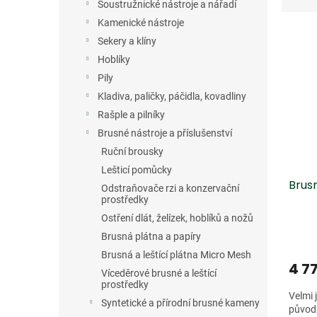
z
n
Soustružnické nástroje a nářadí
e
e
Kamenické nástroje
V
n
l
Sekery a klíny
ý
í
p
Hoblíky
p
i
r
Pily
s
o
Kladiva, paličky, páčidla, kovadliny
p
d
Rašple a pilníky
r
u
Brusné nástroje a příslušenství
o
k
Ruční brousky
d
t
u
ů
Lešticí pomůcky
Brus
k
Odstraňovače rzi a konzervační
t
prostředky
ů
Ostření dlát, želízek, hoblíků a nožů
Brusná plátna a papíry
Brusná a leštící plátna Micro Mesh
4 7
Víceděrové brusné a leštící
prostředky
Velmi
Syntetické a přírodní brusné kameny
původu