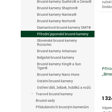
Brusné kameny Suehiro® a Cerax®
ručně 
Dodáv
Brusné kameny Shapton®
200 x 
Brusné kameny Naniwa®
Brusné kameny Norton®
Diamantové brusné kameny DMT®
Přírodní japonské brusné kameny
Slovenské brusné kameny
Rozsutec
Brusné kameny Arkansas
Belgické brusné kameny
Brusné kameny King® a Sun
Přír
Tiger®
„Bins
Brusné kameny Nano Hone
Ostatní brusné kameny
Ostření dlát, želízek, hoblíků a nožů
Tvarové brusné kameny
1 32
Brusné sady
Příslušenství k brusným kamenům
Vápeni