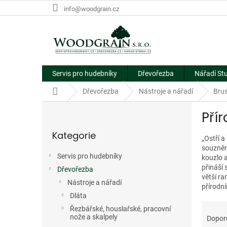
Přejít
info@woodgrain.cz
na
obsah
Servis pro hudebníky
Dřevořezba
Nářadí St
Domů
Dřevořezba
Nástroje a nářadí
Brus
P
Pří
o
Přeskočit
s
Kategorie
kategorie
t
„Ostří a
souzněn
r
Servis pro hudebníky
kouzlo 
a
přináší
Dřevořezba
n
větší r
n
Nástroje a nářadí
přírodn
í
Dláta
Ř
p
Řezbářské, houslařské, pracovní
a
a
nože a skalpely
Dopor