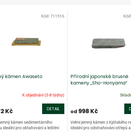
Kód:
711516
Kód
ný kámen Awaseto
Přírodní japonské brusné
kameny „Sho-Honyama“
K objednání (3-8 týdny)
Skla
DETAIL
72 Kč
998 Kč
od
 jemný kámen sedimentárního
Velmi jemný kámen z Kjótského r
 ideální pro obtahování a leštění
Ideální pro odstraňování otřepů a 