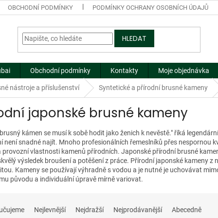
OBCHODNÍ PODMÍNKY
PODMÍNKY OCHRANY OSOBNÍCH ÚDAJŮ
HLEDAT
ubai
Obchodní podmínky
Kontakty
Moje objednávka
né nástroje a příslušenství
Syntetické a přírodní brusné kameny
rodní japonské brusné kameny
 brusný kámen se musí k sobě hodit jako ženich k nevěstě." říká legendárn
í není snadné najít. Mnoho profesionálních řemeslníků přes nespornou k
a provozní vlastnosti kamenů přírodních. Japonské přírodní brusné kameny
 skvělý výsledek broušení a potěšení z práce. Přírodní japonské kameny z
aritou. Kameny se používají výhradně s vodou a je nutné je uchovávat m
ímu původu a individuální úpravě mírně variovat.
učujeme
Nejlevnější
Nejdražší
Nejprodávanější
Abecedně