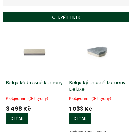
n
í
p
OTEVŘÍT FILTR
r
o
V
d
ý
u
p
k
i
t
s
ů
p
r
o
d
Belgické brusné kameny
Belgický brusné kameny
u
Deluxe
k
K objednání (3-8 týdny)
K objednání (3-8 týdny)
t
3 498 Kč
1 033 Kč
ů
DETAIL
DETAIL
Zrnitost 6000 - 8000