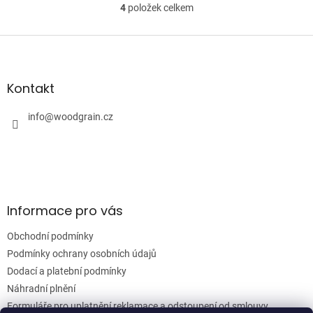
4
položek celkem
O
v
l
Z
á
á
d
p
a
a
Kontakt
c
t
í
í
info
@
woodgrain.cz
p
r
v
k
y
v
ý
Informace pro vás
p
i
Obchodní podmínky
s
u
Podmínky ochrany osobních údajů
Dodací a platební podmínky
Náhradní plnění
Formuláře pro uplatnění reklamace a odstoupení od smlouvy