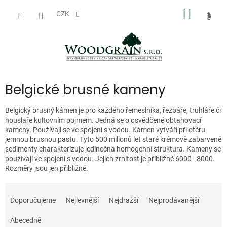
Přejít
NÁKUP
na
CZK
obsah
KOŠÍK
Belgické brusné kameny
Belgický brusný kámen je pro každého řemeslníka, řezbáře, truhláře či
houslaře kultovním pojmem. Jedná se o osvědčené obtahovací
kameny. Používají se ve spojení s vodou. Kámen vytváří při otěru
jemnou brusnou pastu. Tyto 500 milionů let staré krémově zabarvené
sedimenty charakterizuje jedinečná homogenní struktura. Kameny se
používají ve spojení s vodou. Jejich zrnitost je přibližně 6000 - 8000.
Rozměry jsou jen přibližné.
Ř
a
Doporučujeme
Nejlevnější
Nejdražší
Nejprodávanější
z
e
Abecedně