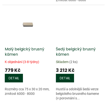
Malý belgický brusný
Šedý belgický brusný
kámen
kámen
K objednání (3-8 týdny)
Skladem
(2 ks)
779 Kč
3 212 Kč
DETAIL
DETAIL
Rozměry cca 75 x 30 x 20 mm,
Hustší a odolnější šedá verze
zrnitost 6000 - 8000
belgického brusného kamene
(v porovnání s...