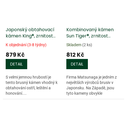
Japonský obtahovací
Kombinovaný kámen
kámen King®, zrnitost
Sun Tiger®, zrnitost
6000
250/1000
K objednání (3-8 týdny)
Skladem
(2 ks)
879 Kč
812 Kč
DETAIL
DETAIL
S velmi jemnou hrubostí je
Firma Matsunaga je jedním z
tento brusný kámen vhodný k
největších výrobců brusiv v
obtahování ostří, leštění a
Japonsku. Na Západě, jsou
honování....
tyto kameny obvykle
prodávány pod...