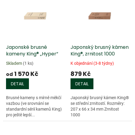
ý
u
p
k
i
t
s
ů
p
r
o
d
Japonské brusné
Japonský brusný kámen
u
kameny King® „Hyper“
King®, zrnitost 1000
k
Skladem
(1 ks)
K objednání (3-8 týdny)
t
1 570 Kč
879 Kč
ů
od
DETAIL
DETAIL
Brusné kameny s mírně měkčí
Japonský brusný kámen King®
vazbou (ve srovnání se
se střední zrnitostí. Rozměry:
standardní sérií kamenů King)
207 x 66 x 34 mm Zrnitost
pro ještě lepší...
1000