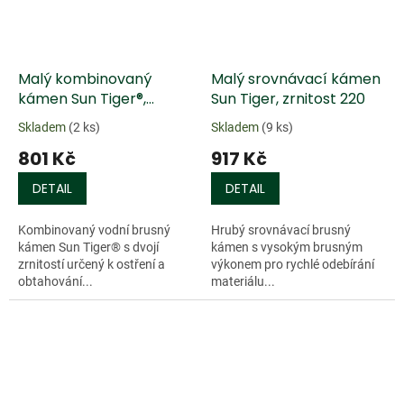
Malý kombinovaný
Malý srovnávací kámen
kámen Sun Tiger®,
Sun Tiger, zrnitost 220
zrnitost 1000/6000
Skladem
(2 ks)
Skladem
(9 ks)
801 Kč
917 Kč
DETAIL
DETAIL
Kombinovaný vodní brusný
Hrubý srovnávací brusný
kámen Sun Tiger® s dvojí
kámen s vysokým brusným
zrnitostí určený k ostření a
výkonem pro rychlé odebírání
obtahování...
materiálu...