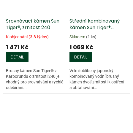
Srovnávací kámen Sun
Střední kombinovaný
Tiger®, zrnitost 240
kámen Sun Tiger®,
zrnitost 1000/6000
K objednání (3-8 týdny)
Skladem
(1 ks)
1 471 Kč
1 069 Kč
DETAIL
DETAIL
Brusný kámen Sun Tiger® z
Velmi oblíbený japonský
Karborundu o zrnitosti 240 je
kombinovaný vodní brusný
vhodný pro srovnávání a rychlé
kámen dvojí zrnitosti k ostření
odebírání...
a obtahování...