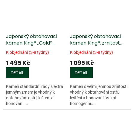
Japonský obtahovací
Japonský obtahovací
kámen King® „Gold“,
kámen King®, zrnitost
zrnitost 8000
4000
K objednání (3-8 týdny)
K objednání (3-8 týdny)
1 495 Kč
1 095 Kč
DETAIL
DETAIL
Kámen standardní řady s extra
Kámen s velmi jemnou zrnitostí
jemným zrnem je vhodný k
vhodný k obtahování ostří,
obtahování ostří, leštění a
leštění a honování. Velmi
honování....
homogenní...