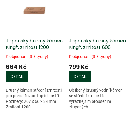
Japonský brusný kámen
Japonský brusný kámen
King®, zrnitost 1200
King®, zrnitost 800
K objednání (3-8 týdny)
K objednání (3-8 týdny)
664 Kč
799 Kč
DETAIL
DETAIL
Brusný kámen střední zrnitosti
Oblíbený brusný vodní kámen
pro přeostřování tupých ostří.
se střední zrnitostí s
Rozměry: 207 x 66 x 34 mm
výraznějším broušením
Zrnitost 1200
ztupených...