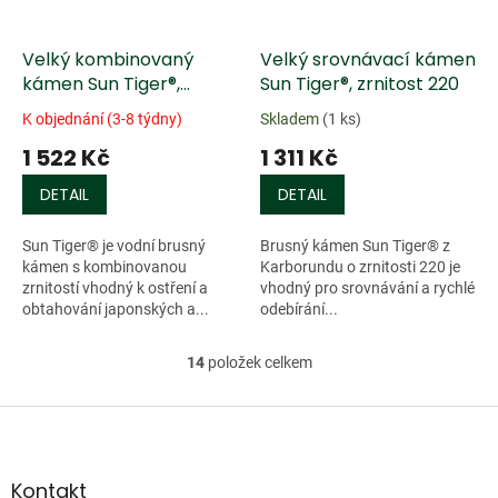
Velký kombinovaný
Velký srovnávací kámen
kámen Sun Tiger®,
Sun Tiger®, zrnitost 220
zrnitost 1000/6000
K objednání (3-8 týdny)
Skladem
(1 ks)
1 522 Kč
1 311 Kč
DETAIL
DETAIL
Sun Tiger® je vodní brusný
Brusný kámen Sun Tiger® z
kámen s kombinovanou
Karborundu o zrnitosti 220 je
zrnitostí vhodný k ostření a
vhodný pro srovnávání a rychlé
obtahování japonských a...
odebírání...
14
položek celkem
O
v
l
Z
á
á
d
p
a
a
Kontakt