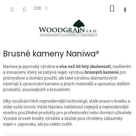
Přejít
NÁKUP
na
CZK
obsah
KOŠÍK
Brusné kameny Naniwa®
Naniwa je japonský výrobce
s více než 60 lety zkušeností,
nadšením
a inovacemi, který se zabývá nejen výrobou
brusných kamenů
pro
průmyslové a domácí použití, ale také výrobou diamantových
nástrojů k zpracování kamene a jiných materiálů a spoustou dalších
produktů, souvisejících s broušením.
Díky využívání těch nejmodernější technologií, stálé snaze o kvalitu a
stále vyšší úrovni, může Naniwa nabídnout nejlepší a nejmodernější
snadno použitelné produkty pro profesionální nebo domácí uživatele.
Vysoká úroveň kvality výrobků a služeb jsou chváleny zákazníky
nejen v Japonsku, ale po celém světě.