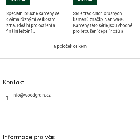
Speciální brusné kameny se
Série tradičních brusných
dvěma různými velikostmi
kamenů značky Naniwa®.
zrna. Ideální pro ostření a
Kameny této série jsou vhodné
finální leštění...
pro broušení čepelí nožů a
nástrojů. Kameny mají
relativně tvrdou vazbu. Jsou
6
položek celkem
O
vhodné pro vysoce...
v
l
Z
á
á
d
p
a
a
Kontakt
c
t
í
í
info
@
woodgrain.cz
p
r
v
k
y
v
ý
Informace pro vás
p