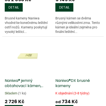
DETAIL
DETAIL
Brusné kameny Naniwa
Brusný kámen se dvěma
vhodné ke konečnému leštění
různými velikostmi zrna. Tento
ostří nožů. Kameny poskytují
kámen je ideální zejména pro
vysoký lešticí...
finální leštění...
Naniwa® jemný
Naniwa®DX brusné
obtahovací kámen,
kameny
zrnitost 8000
Skladem
(1 ks)
K objednání (3-8 týdny)
2 726 Kč
734 Kč
od