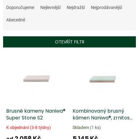
Ř
a
Doporučujeme
Nejlevnější
Nejdražší
Nejprodávanější
z
e
Abecedně
n
í
p
OTEVŘÍT FILTR
r
o
V
d
ý
u
p
k
i
t
s
ů
p
r
o
d
Brusné kameny Naniwa®
Kombinovaný brusný
u
Super Stone S2
kámen Naniwa®, zrnitost
k
3000/10 000
K objednání (3-8 týdny)
Skladem
(1 ks)
t
2 058 Kč
5 145 Kč
ů
od