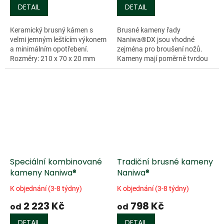
DETAIL
DETAIL
Keramický brusný kámen s
Brusné kameny řady
velmi jemným leštícím výkonem
Naniwa®DX jsou vhodné
a minimálním opotřebení.
zejména pro broušení nožů.
Rozměry: 210 x 70 x 20 mm
Kameny mají poměrně tvrdou
Zrnitost: 8000
vazbu, čímž nabízejí poměrně
nízký odběr a jsou tak vhodné
pro vysoce legované...
Speciální kombinované
Tradiční brusné kameny
kameny Naniwa®
Naniwa®
K objednání (3-8 týdny)
K objednání (3-8 týdny)
2 223 Kč
798 Kč
od
od
DETAIL
DETAIL