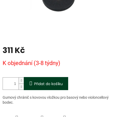
311 Kč
Měrná
K objednání (3-8 týdny)
cena:
Přidat do košíku
Gumový chránič s kovovou vložkou pro basový nebo violoncellový
bodec.