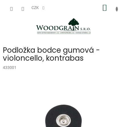
Přejít
NÁKUP
na
CZK
obsah
KOŠÍK
Podložka bodce gumová -
violoncello, kontrabas
433001