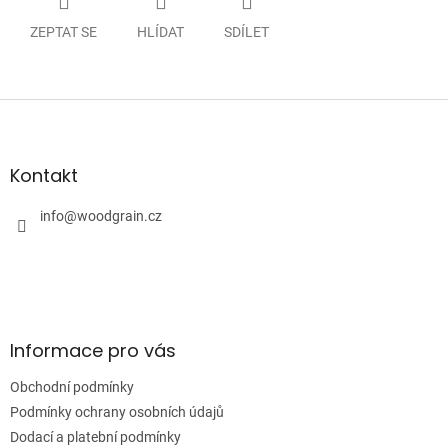
ZEPTAT SE
HLÍDAT
SDÍLET
Z
á
p
a
Kontakt
t
í
info
@
woodgrain.cz
Informace pro vás
Obchodní podmínky
Podmínky ochrany osobních údajů
Dodací a platební podmínky