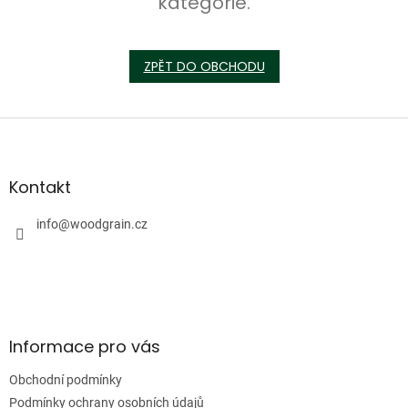
kategorie.
ZPĚT DO OBCHODU
Z
á
p
a
Kontakt
t
í
info
@
woodgrain.cz
Informace pro vás
Obchodní podmínky
Podmínky ochrany osobních údajů