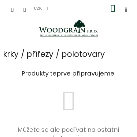
Přejít
NÁKUP
na
CZK
obsah
KOŠÍK
krky / přířezy / polotovary
Produkty teprve připravujeme.
Můžete se ale podívat na ostatní