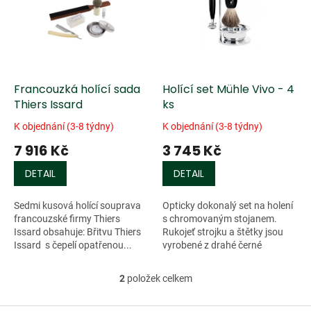
k
i
t
s
ů
p
r
o
d
Francouzká holící sada
Holící set Mühle Vivo - 4
u
Thiers Issard
ks
k
K objednání (3-8 týdny)
K objednání (3-8 týdny)
t
7 916 Kč
3 745 Kč
ů
DETAIL
DETAIL
Sedmi kusová holící souprava
Opticky dokonalý set na holení
francouzské firmy Thiers
s chromovaným stojanem.
Issard obsahuje: Břitvu Thiers
Rukojeť strojku a štětky jsou
Issard s čepelí opatřenou...
vyrobené z drahé černé
pryskyřice. Pochromované
části jsou odolné proti korozi. S
2
položek celkem
O
touto...
v
l