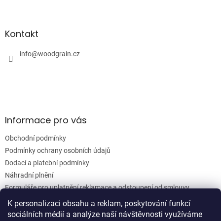
Z
á
á
d
p
a
a
Kontakt
c
t
í
í
info
@
woodgrain.cz
p
r
v
k
y
v
ý
Informace pro vás
p
i
Obchodní podmínky
s
u
Podmínky ochrany osobních údajů
Dodací a platební podmínky
Náhradní plnění
Formuláře pro uplatnění reklamace a odstoupení od smlouvy
Moje objednávka
K personalizaci obsahu a reklam, poskytování funkcí
sociálních médií a analýze naší návštěvnosti využíváme