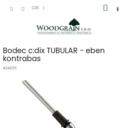
Přejít
NÁKUP
na
CZK
obsah
KOŠÍK
Bodec c:dix TUBULAR - eben
kontrabas
434035