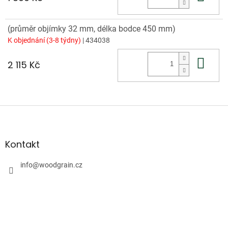
(průměr objímky 32 mm, délka bodce 450 mm)
K objednání (3-8 týdny)
| 434038
Do 
2 115 Kč
Z
á
p
a
Kontakt
t
í
info
@
woodgrain.cz