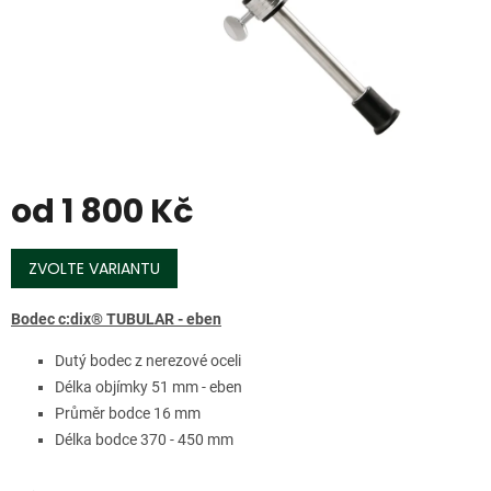
od
1 800 Kč
Měrná
cena:
ZVOLTE VARIANTU
Bodec c:dix® TUBULAR - eben
Dutý bodec z nerezové oceli
Délka objímky 51 mm - eben
Průměr bodce 16 mm
Délka bodce 370 - 450 mm