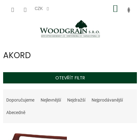
Přejít
NÁKUP
na
CZK
obsah
KOŠÍK
AKORD
OTEVŘÍT FILTR
Ř
a
Doporučujeme
Nejlevnější
Nejdražší
Nejprodávanější
z
e
Abecedně
n
í
V
p
ý