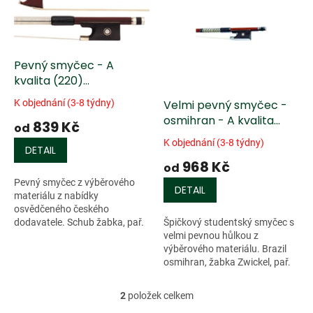
r
p
o
i
d
s
u
p
k
Pevný smyčec - A
r
t
kvalita (220)
o
ů
/housle/violoncello/
d
Velmi pevný smyčec -
K objednání (3-8 týdny)
u
osmihran - A kvalita
839 Kč
od
k
(320) /housle/viola/
K objednání (3-8 týdny)
t
DETAIL
968 Kč
ů
od
Pevný smyčec z výběrového
DETAIL
materiálu z nabídky
osvědčeného českého
Špičkový studentský smyčec s
dodavatele. Schub žabka, pař.
velmi pevnou hůlkou z
očko, trojdíl. šroub, omotávka -
výběrového materiálu. Brazil
imitace rybí kost, brazil
osmihran, žabka Zwickel, pař.
osmihran
očko, trojdíl. šroub, omotávka
2
položek celkem
O