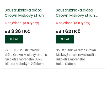
Soustružnická dláta
Soustružnická dláta
Crown Miskový struh
Crown Miskový struh,
rovné ostří
K objednání (3-8 týdny)
K objednání (3-8 týdny)
3 361 Kč
1 621 Kč
od
od
DETAIL
DETAIL
720350 - Soustružnické
Soustružnická dláta Crown
dláto Crown Miskový struh s
Miskový struh, rovné ostří s
rukojetí z mořeného Buku.
rukojetí z mořeného
Dláto s hlubokým žlábkem...
Buku. Dláto s...