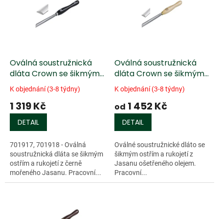
k
i
t
s
ů
p
r
o
d
Oválná soustružnická
Oválná soustružnická
u
dláta Crown se šikmým
dláta Crown se šikmým
k
ostřím
ostřím, rukojeť z Jasanu
K objednání (3-8 týdny)
K objednání (3-8 týdny)
t
ošetřená olejem
1 319 Kč
1 452 Kč
ů
od
DETAIL
DETAIL
701917, 701918 - Oválná
Oválné soustružnické dláto se
soustružnická dláta se šikmým
šikmým ostřím a rukojetí z
ostřím a rukojetí z černě
Jasanu ošetřeného olejem.
mořeného Jasanu. Pracovní...
Pracovní...