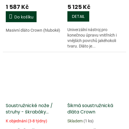
šířka 9 mm, celková
rukojeť z Jasanu
1 587 Kč
5 125 Kč
délka 6
ošetřená olejem
DETAIL
Do košíku
Univerzální nástroj pro
Masivní dláto Crown (hluboké)
konečnou úpravu vnitřních i
vnějších povrchů jakéhokoli
tvaru. Dláto je...
Soustružnické nože /
Šikmá soustružnická
struhy - škrabáky
dláta Crown
Crown se zakulaceným
K objednání (3-8 týdny)
Skladem
(1 ks)
ostřím