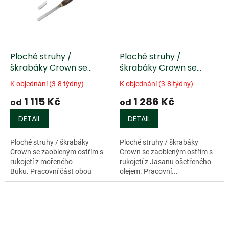
Ploché struhy /
Ploché struhy /
škrabáky Crown se
škrabáky Crown se
zaobleným ostřím
zaobleným ostřím,
K objednání (3-8 týdny)
K objednání (3-8 týdny)
rukojeť z Jasanu
1 115 Kč
1 286 Kč
ošetřená olejem
od
od
DETAIL
DETAIL
Ploché struhy / škrabáky
Ploché struhy / škrabáky
Crown se zaobleným ostřím s
Crown se zaobleným ostřím s
rukojetí z mořeného
rukojetí z Jasanu ošetřeného
Buku. Pracovní část obou
olejem. Pracovní...
dlát...