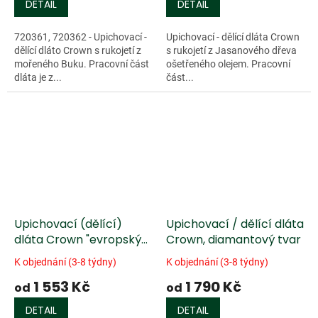
DETAIL
DETAIL
720361, 720362 - Upichovací -
Upichovací - dělící dláta Crown
dělící dláto Crown s rukojetí z
s rukojetí z Jasanového dřeva
mořeného Buku. Pracovní část
ošetřeného olejem. Pracovní
dláta je z...
část...
Upichovací (dělící)
Upichovací / dělící dláta
dláta Crown "evropský
Crown, diamantový tvar
styl"
K objednání (3-8 týdny)
K objednání (3-8 týdny)
1 553 Kč
1 790 Kč
od
od
DETAIL
DETAIL