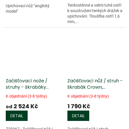
Tenkostěnné a velmi tuhé ostří
Upichovací nůž "anglický
k soustružení tenkých drážek a
model"
upichování. Tloušťka ostří 1,6
mm,...
Začišťovací nože /
Začišťovací nůž / struh -
struhy - škrabáky
škrabák Crown,
Crown se zakulaceným
prstovitý
K objednání (3-8 týdny)
K objednání (3-8 týdny)
ostřím
2 524 Kč
1 790 Kč
od
DETAIL
DETAIL