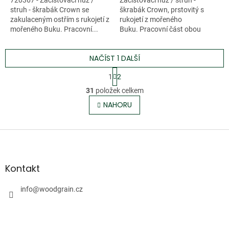
720367 - Začišťovací nůž /
Začišťovací nůž / struh -
struh - škrabák Crown se
škrabák Crown, prstovitý s
zakulaceným ostřím s rukojetí z
rukojetí z mořeného
mořeného Buku. Pracovní...
Buku. Pracovní část obou
dlát...
NAČÍST 1 DALŠÍ
S
1
2
t
O
r
31
položek celkem
v
á
l
NAHORU
n
á
k
o
d
v
Z
a
á
c
á
n
í
p
í
p
a
Kontakt
r
t
v
í
info
@
woodgrain.cz
k
y
v
ý