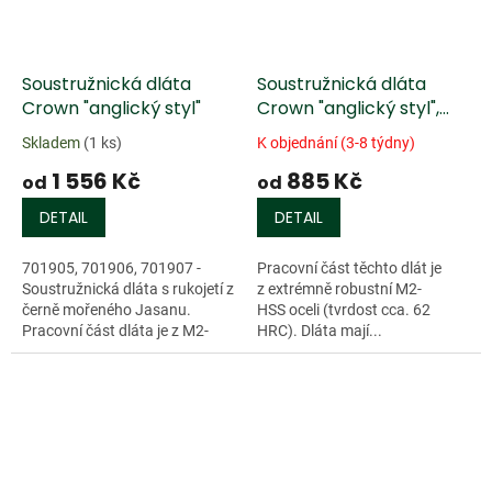
Soustružnická dláta
Soustružnická dláta
Crown "anglický styl"
Crown "anglický styl",
M2-HSS, mořená Buková
Skladem
(1 ks)
K objednání (3-8 týdny)
rukojeť
1 556 Kč
885 Kč
od
od
DETAIL
DETAIL
701905, 701906, 701907 -
Pracovní část těchto dlát je
Soustružnická dláta s rukojetí z
z extrémně robustní M2-
černě mořeného Jasanu.
HSS oceli (tvrdost cca. 62
Pracovní část dláta je z M2-
HRC). Dláta mají...
HSS...