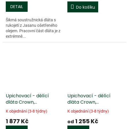
DETAIL
Do košíku
Šikmá soustružnická dláta s
rukojetí z Jasanu ošetřeného
olejem. Pracovní část dláta je z
extrémně...
Upichovací - dělící
Upichovací - dělící
dláta Crown,
dláta Crown,
trojúhelníkový tvar
trojúhelníkový tvar, ,
K objednání (3-8 týdny)
K objednání (3-8 týdny)
rukojeť z Jasanu
1 877 Kč
1 255 Kč
ošetřená olejem
od