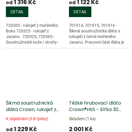
1 316 Kč
1 122 Kč
od
od
DETAIL
DETAIL
720365 - rukojeť z mořeného
701914, 701915, 701916 -
Buku 720325 - rukojeť z
Šikmá soustružnická dláta s
Jasanu 720325, 720365 -
rukojetí z černě mořeného
Soustružnické nože / struhy -
Jasanu. Pracovní část dláta je
škrabáky...
z...
Šikmá soustružnická
Těžké hrubovací dláto
dláta Crown, rukojeť z
Crown®HSS - šířka 30
Jasanu ošetřená olejem
mm, délka rukojeti 215
K objednání (3-8 týdny)
Skladem
(1 ks)
mm,
1 229 Kč
2 001 Kč
od