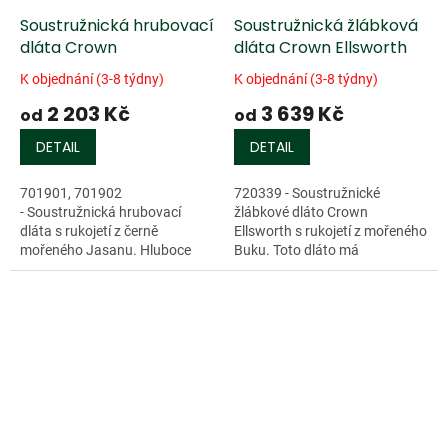
Soustružnická hrubovací
Soustružnická žlábková
dláta Crown
dláta Crown Ellsworth
K objednání (3-8 týdny)
K objednání (3-8 týdny)
2 203 Kč
3 639 Kč
od
od
DETAIL
DETAIL
701901, 701902
720339 - Soustružnické
- Soustružnická hrubovací
žlábkové dláto Crown
dláta s rukojetí z černě
Ellsworth s rukojetí z mořeného
mořeného Jasanu. Hluboce
Buku. Toto dláto má
kovaná čepel, rovné...
univerzální...