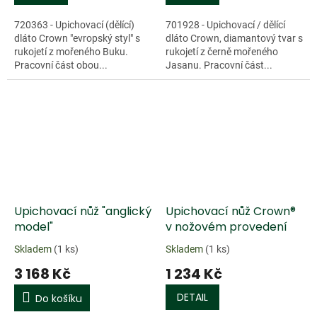
720363 - Upichovací (dělící)
701928 - Upichovací / dělící
dláto Crown "evropský styl" s
dláto Crown, diamantový tvar s
rukojetí z mořeného Buku.
rukojetí z černě mořeného
Pracovní část obou...
Jasanu. Pracovní část...
Upichovací nůž "anglický
Upichovací nůž Crown®
model"
v nožovém provedení
Skladem
(1 ks)
Skladem
(1 ks)
3 168 Kč
1 234 Kč
DETAIL
Do košíku