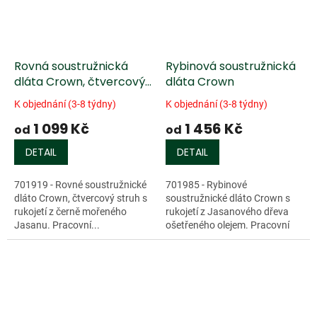
Rovná soustružnická
Rybinová soustružnická
dláta Crown, čtvercový
dláta Crown
struh
K objednání (3-8 týdny)
K objednání (3-8 týdny)
1 099 Kč
1 456 Kč
od
od
DETAIL
DETAIL
701919 - Rovné soustružnické
701985 - Rybinové
dláto Crown, čtvercový struh s
soustružnické dláto Crown s
rukojetí z černě mořeného
rukojetí z Jasanového dřeva
Jasanu. Pracovní...
ošetřeného olejem. Pracovní
část je...