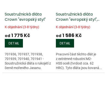
Soustružnická dláta
Soustružnická dláta
Crown "evropský styl"
Crown "evropský styl",
M2-HSS, mořená Buková
K objednání (3-8 týdny)
K objednání (3-8 týdny)
rukojeť
1 775 Kč
1 586 Kč
od
od
DETAIL
DETAIL
701936, 701937, 701938,
Pracovní část těchto dlát je
701939, 701940, 701941 -
z extrémně robustní M2-
Soustružnická dláta s rukojetí z
HSS oceli (tvrdost cca. 62
černě mořeného Jasanu.
HRC). Tyto dláta jsou kovaná...
Pracovní část dláta je...