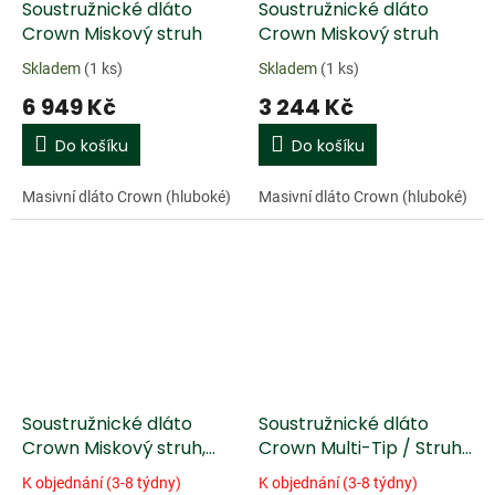
Soustružnické dláto
Soustružnické dláto
Crown Miskový struh
Crown Miskový struh
Skladem
(1 ks)
Skladem
(1 ks)
6 949 Kč
3 244 Kč
Do košíku
Do košíku
Masivní dláto Crown (hluboké)
Masivní dláto Crown (hluboké)
Soustružnické dláto
Soustružnické dláto
Crown Miskový struh,
Crown Multi-Tip / Struh
rovné ostříM2-HSS -
s výměnnými břity,
K objednání (3-8 týdny)
K objednání (3-8 týdny)