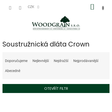
Přejít
NÁKUP
na
CZK
obsah
KOŠÍK
Soustružnická dláta Crown
Ř
a
Doporučujeme
Nejlevnější
Nejdražší
Nejprodávanější
z
e
Abecedně
n
í
p
OTEVŘÍT FILTR
r
o
V
d
ý
u
p