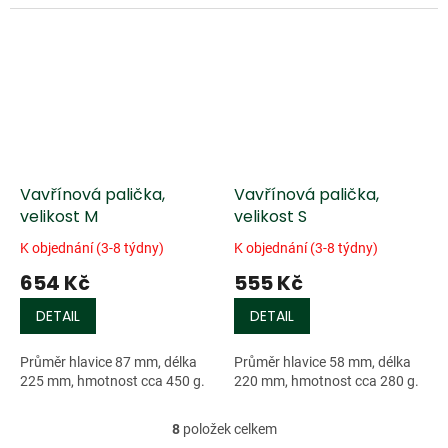
vyvážení, snadná
ovladatelnost. Průměr hlavice
80 mm, délka 290...
Vavřínová palička,
Vavřínová palička,
velikost M
velikost S
K objednání (3-8 týdny)
K objednání (3-8 týdny)
654 Kč
555 Kč
DETAIL
DETAIL
Průměr hlavice 87 mm, délka
Průměr hlavice 58 mm, délka
225 mm, hmotnost cca 450 g.
220 mm, hmotnost cca 280 g.
8
položek celkem
O