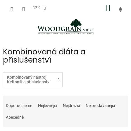
Přejít
NÁKUP
na
CZK
obsah
KOŠÍK
Kombinovaná dláta a
příslušenství
Kombinovaný nástroj
Kelton® a příslušenství
Ř
a
Doporučujeme
Nejlevnější
Nejdražší
Nejprodávanější
z
e
Abecedně
n
í