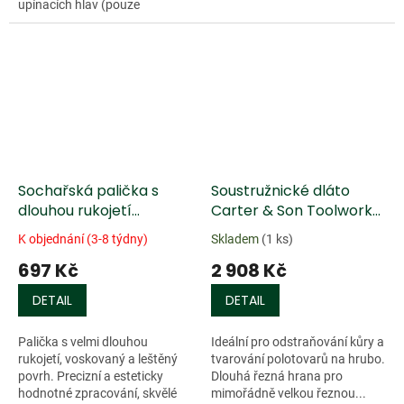
upínacích hlav (pouze
samosvorné vložky) na...
Doprodej
Sochařská palička s
Soustružnické dláto
dlouhou rukojetí
Carter & Son Toolworks
(vavřín/zimostráz)
Mike Mahoney, Hrubé
K objednání (3-8 týdny)
Skladem
(1 ks)
tvarování
697 Kč
2 908 Kč
DETAIL
DETAIL
Palička s velmi dlouhou
Ideální pro odstraňování kůry a
rukojetí, voskovaný a leštěný
tvarování polotovarů na hrubo.
povrh. Precizní a esteticky
Dlouhá řezná hrana pro
hodnotné zpracování, skvělé
mimořádně velkou řeznou...