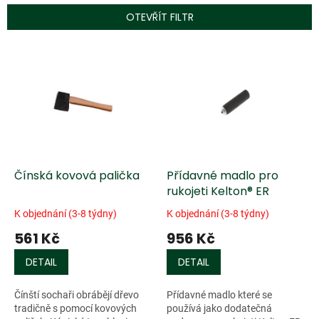
p
OTEVŘÍT FILTR
r
o
V
d
ý
u
p
k
i
t
s
ů
p
r
o
d
Čínská kovová palička
Přídavné madlo pro
u
rukojeti Kelton® ER
k
K objednání (3-8 týdny)
K objednání (3-8 týdny)
t
561 Kč
956 Kč
ů
DETAIL
DETAIL
Čínští sochaři obrábějí dřevo
Přídavné madlo které se
tradičně s pomocí kovových
používá jako dodatečná