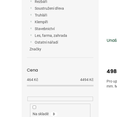
Řezbáři
Soustružení dřeva
Truhláři
Klempíři
Stavebnictví
Les, farma, zahrada
Unaš
Ostatní nářadí
Značky
Cena
498
464
Kč
4494
Kč
Pro up
mm. M
Na skladě
3