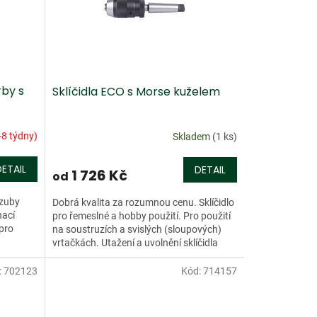
by s
Sklíčidla ECO s Morse kuželem
-8 týdny)
Skladem
(1 ks)
DETAIL
DETAIL
1 726 Kč
od
 zuby
Dobrá kvalita za rozumnou cenu. Sklíčidlo
nací
pro řemeslné a hobby použití. Pro použití
pro
na soustruzích a svislých (sloupových)
vrtačkách. Utažení a uvolnění sklíčidla
pomocí klíče....
:
702123
Kód:
714157