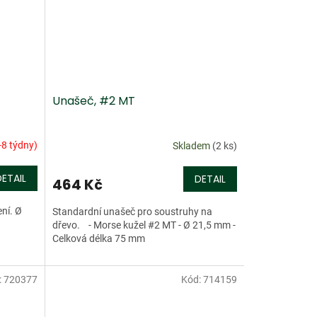
Unašeč, #2 MT
-8 týdny)
Skladem
(2 ks)
DETAIL
DETAIL
464 Kč
ní. Ø
Standardní unašeč pro soustruhy na
dřevo. - Morse kužel #2 MT - Ø 21,5 mm -
Celková délka 75 mm
:
720377
Kód:
714159