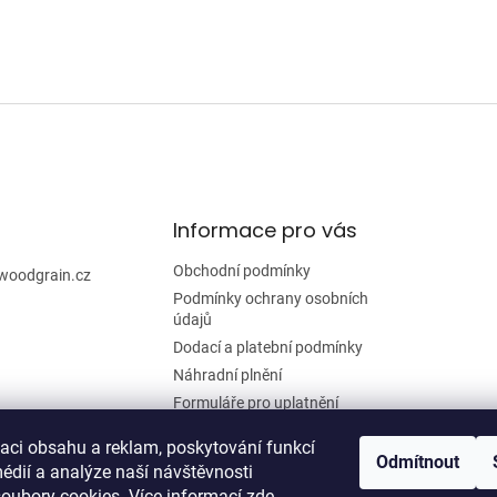
l
á
d
a
c
í
p
r
v
k
y
Informace pro vás
v
ý
Obchodní podmínky
p
woodgrain.cz
i
Podmínky ochrany osobních
s
údajů
u
Dodací a platební podmínky
Náhradní plnění
Formuláře pro uplatnění
reklamace a odstoupení od
smlouvy
zaci obsahu a reklam, poskytování funkcí
Odmítnout
édií a analýze naší návštěvnosti
Moje objednávka
oubory cookies. Více informací
zde
.