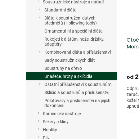
s
o
n
Soustružnické nástroje a nářadí
p
d
e
Standardní dláta
r
u
l
Dláta k soustružení dutých
o
k
předmětů (Hollowing tools)
d
t
Ornamentální a speciální dláta
u
ů
Otoč
Rukojeti k dlátům, nože, držáky,
k
adaptéry
Mors
t
Kombinovaná dláta a příslušenství
ů
Sady soustružnických dlát
Soustruhy na dřevo
2
od
Unašeče, hroty a sklíčidla
Ostatní příslušenství k soustruhům
Odpruž
Sklíčidla soustruhů a příslušenství
zaruču
kužel 
Polotovary a příslušenství na jejich
dokončení
upnutí
Kamenické nástroje
Sekery a klíny
Hoblíky
Pily