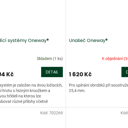
dící systémy Oneway®
Unašeč Oneway®
Skladem
(1 ks)
K objednání (3
DETAIL
94 Kč
1 620 Kč
systém je založen na dvou ložiscích,
Pro upínání obrobků při soustruže
cí hrotu s řezným kroužkem a
25,4 mm.
vou hřídelí na kterou lze
bovat různé přílohy včetně
oručně vyrobených. Dodává se...
Kód:
702269
Kód