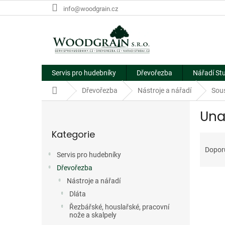
Přejít
info@woodgrain.cz
na
obsah
Servis pro hudebníky
Dřevořezba
Nářadí St
Domů
Dřevořezba
Nástroje a nářadí
Sous
P
Una
o
Přeskočit
s
Kategorie
kategorie
Ř
t
a
r
Dopor
Servis pro hudebníky
z
a
e
Dřevořezba
n
V
n
n
Nástroje a nářadí
ý
í
í
Dláta
p
p
p
Řezbářské, houslařské, pracovní
i
r
a
nože a skalpely