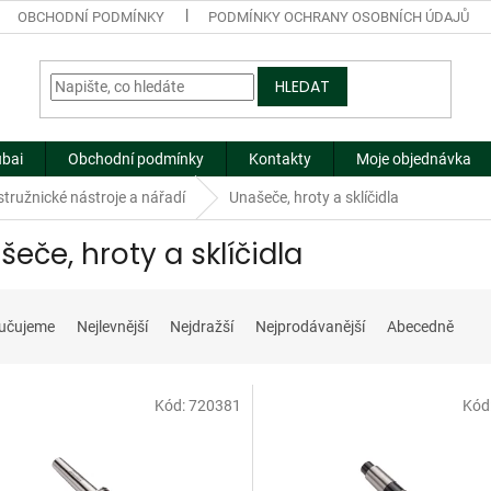
OBCHODNÍ PODMÍNKY
PODMÍNKY OCHRANY OSOBNÍCH ÚDAJŮ
HLEDAT
ubai
Obchodní podmínky
Kontakty
Moje objednávka
tružnické nástroje a nářadí
Unašeče, hroty a sklíčidla
šeče, hroty a sklíčidla
učujeme
Nejlevnější
Nejdražší
Nejprodávanější
Abecedně
Kód:
720381
Kód