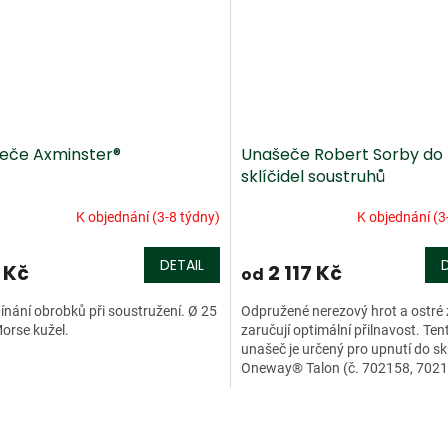
eče Axminster®
Unašeče Robert Sorby do
sklíčidel soustruhů
K objednání (3-8 týdny)
K objednání (3
DETAIL
 Kč
2 117 Kč
od
ínání obrobků při soustružení. Ø 25
Odpružené nerezový hrot a ostré
orse kužel.
zaručují optimální přilnavost. Ten
unašeč je určený pro upnutí do skl
Oneway® Talon (č. 702158, 7021
Celková délka 50 mm.
O
v