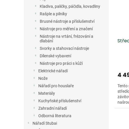
Kladiva, paličky, páčidla, kovadliny
Rašple a pilníky
Brusné nástroje a příslušenství
Nástroje pro měření a značení
Nástroje na vrtání, frézování a
Stře
dlabání
Svorky a stahovací nástroje
Dílenské vybavení
Nástroje pro práci s kůží
Elektrické nářadí
4 4
Nože
Nářadí pro houslaře
Tento 
středí
Materiály
závito
Kuchyňské příslušenství
našrou
vlastn
Zahradní nářadí
Odborná literatura
Nářadí Stubai