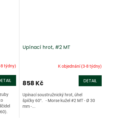
Upínací hrot, #2 MT
-8 týdny)
K objednání (3-8 týdny)
DETAIL
DETAIL
858 Kč
 zuby
Upínací soustružnický hrot, úhel
to
špičky 60°. - Morse kužel #2 MT - Ø 30
íčidel
mm -...
60).