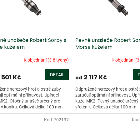
né unašeče Robert Sorby s
Pevné unašeče Robert Sor
e kuželem
Morse kuželem
K objednání (3-8 týdny)
K objednání (3
DETAIL
 501 Kč
2 117 Kč
od
ené nerezový hrot a ostré zuby
Odpružené nerezový hrot a ostré
jí optimální přilnavost. Upínací
zaručují optimální přilnavost. Upí
MK2. Otočný unašeč určený pro
kužel MK2. Pevný unašeč určený 
 v koníku. Celková délka 100 mm.
vřeteník. Celková délka 100 mm.
Kód:
702137
Kód