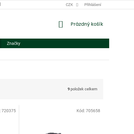
DODACÍ A PLATEBNÍ PODMÍNKY
CZK
NÁHRADNÍ PLNĚNÍ
Přihlášení
FORMUL
NÁKUPNÍ
Prázdný košík
KOŠÍK
Značky
9
položek celkem
:
720375
Kód:
705658