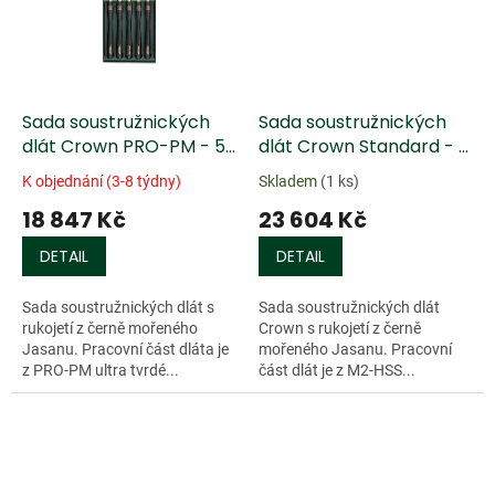
Sada soustružnických
Sada soustružnických
dlát Crown PRO-PM - 5
dlát Crown Standard - 8
ks
ks
K objednání (3-8 týdny)
Skladem
(1 ks)
18 847 Kč
23 604 Kč
DETAIL
DETAIL
Sada soustružnických dlát s
Sada soustružnických dlát
rukojetí z černě mořeného
Crown s rukojetí z černě
Jasanu. Pracovní část dláta je
mořeného Jasanu. Pracovní
z PRO-PM ultra tvrdé...
část dlát je z M2-HSS...