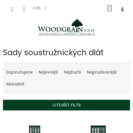
Přejít
NÁKUP
na
CZK
obsah
KOŠÍK
Sady soustružnických dlát
Ř
a
Doporučujeme
Nejlevnější
Nejdražší
Nejprodávanější
z
e
Abecedně
n
í
p
OTEVŘÍT FILTR
r
o
V
d
ý
u
p