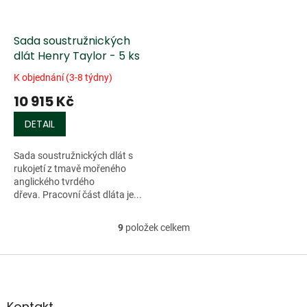
Sada soustružnických
dlát Henry Taylor - 5 ks
K objednání (3-8 týdny)
10 915 Kč
DETAIL
Sada soustružnických dlát s
rukojetí z tmavě mořeného
anglického tvrdého
dřeva. Pracovní část dláta je...
9
položek celkem
O
v
l
Z
á
á
d
p
a
a
Kontakt