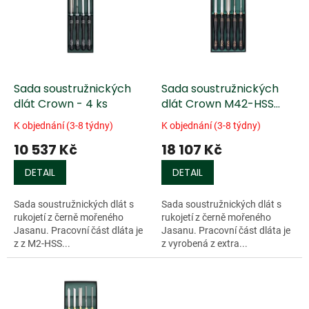
k
i
t
s
ů
p
r
o
d
Sada soustružnických
Sada soustružnických
u
dlát Crown - 4 ks
dlát Crown M42-HSS
k
(kryogenní) - 5 ks
K objednání (3-8 týdny)
K objednání (3-8 týdny)
t
10 537 Kč
18 107 Kč
ů
DETAIL
DETAIL
Sada soustružnických dlát s
Sada soustružnických dlát s
rukojetí z černě mořeného
rukojetí z černě mořeného
Jasanu. Pracovní část dláta je
Jasanu. Pracovní část dláta je
z z M2-HSS...
z vyrobená z extra...