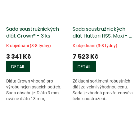
Sada soustružnických
Sada soustružnických
dlát Crown® - 3 ks
dlát Hattori HSS, Maxi - 6
ks
K objednání (3-8 týdny)
K objednání (3-8 týdny)
3 341 Kč
7 523 Kč
DETAIL
DETAIL
Dláta Crown vhodná pro
Základní sortiment robustních
výrobu nejen psacích potřeb.
dlát za velmi výhodnou cenu.
Sada obsahuje: Dláto 9 mm,
Sada je vhodná pro vřetenové a
oválné dláto 13 mm,
čelní soustružení...
upichovací...