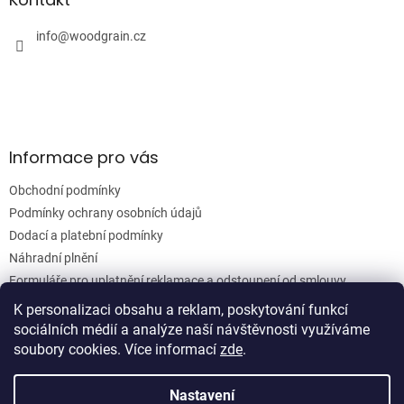
c
t
í
í
info
@
woodgrain.cz
p
r
v
k
y
v
ý
Informace pro vás
p
i
Obchodní podmínky
s
u
Podmínky ochrany osobních údajů
Dodací a platební podmínky
Náhradní plnění
Formuláře pro uplatnění reklamace a odstoupení od smlouvy
Moje objednávka
K personalizaci obsahu a reklam, poskytování funkcí
sociálních médií a analýze naší návštěvnosti využíváme
soubory cookies. Více informací
zde
.
Vytvořil Shoptet
Nastavení