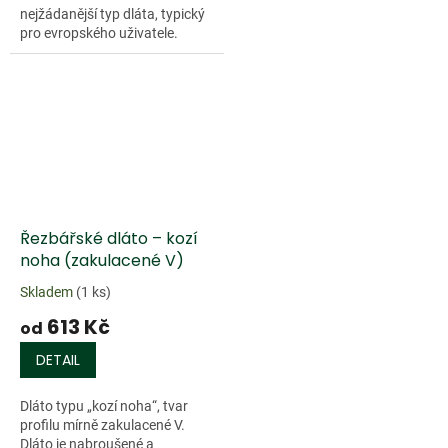
nejžádanější typ dláta, typický
pro evropského uživatele.
Charakterizují jej dvě
přednosti. Kompaktnost a
Doprodej
relativně...
Řezbářské dláto – kozí
noha (zakulacené V)
Skladem
(1 ks)
613 Kč
od
DETAIL
Dláto typu „kozí noha“, tvar
profilu mírně zakulacené V.
Dláto je nabroušené a