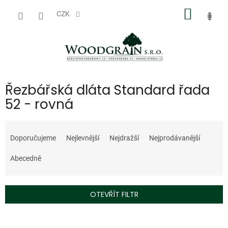
Přejít
NÁKUP
na
CZK
obsah
KOŠÍK
Řezbářská dláta Standard řada
52 - rovná
Ř
a
Doporučujeme
Nejlevnější
Nejdražší
Nejprodávanější
z
e
Abecedně
n
í
p
OTEVŘÍT FILTR
r
o
V
d