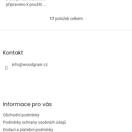
připraveno k použití....
17
položek celkem
O
v
l
Z
á
á
d
p
a
a
Kontakt
c
t
í
í
info
@
woodgrain.cz
p
r
v
k
y
v
ý
Informace pro vás
p
i
Obchodní podmínky
s
u
Podmínky ochrany osobních údajů
Dodací a platební podmínky