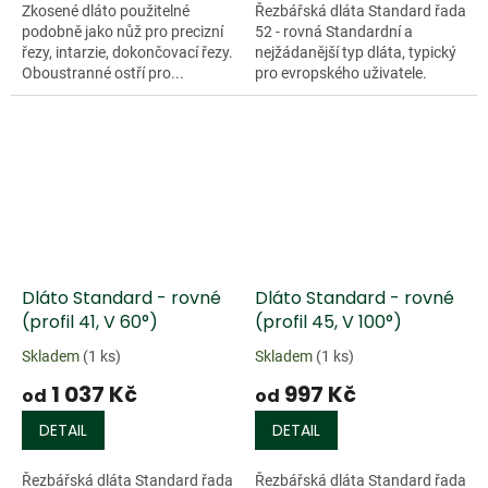
Zkosené dláto použitelné
Řezbářská dláta Standard řada
podobně jako nůž pro precizní
52 - rovná Standardní a
řezy, intarzie, dokončovací řezy.
nejžádanější typ dláta, typický
Oboustranné ostří pro...
pro evropského uživatele.
Charakterizují jej dvě
přednosti. Kompaktnost a
relativně...
Dláto Standard - rovné
Dláto Standard - rovné
(profil 41, V 60°)
(profil 45, V 100°)
Skladem
(1 ks)
Skladem
(1 ks)
1 037 Kč
997 Kč
od
od
DETAIL
DETAIL
Řezbářská dláta Standard řada
Řezbářská dláta Standard řada