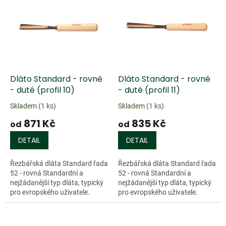
ý
u
p
k
i
t
s
ů
p
r
o
d
Dláto Standard - rovné
Dláto Standard - rovné
u
- duté (profil 10)
- duté (profil 11)
k
Skladem
(1 ks)
Skladem
(1 ks)
t
871 Kč
835 Kč
ů
od
od
DETAIL
DETAIL
Řezbářská dláta Standard řada
Řezbářská dláta Standard řada
52 - rovná Standardní a
52 - rovná Standardní a
nejžádanější typ dláta, typický
nejžádanější typ dláta, typický
pro evropského uživatele.
pro evropského uživatele.
Charakterizují jej dvě
Charakterizují jej dvě
přednosti. Kompaktnost a
přednosti. Kompaktnost a
relativně...
relativně...