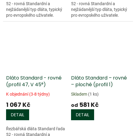
52 - rovná Standardní a
52 - rovná Standardní a
nejžádanější typ dláta, typický
nejžádanější typ dláta, typický
pro evropského uživatele.
pro evropského uživatele.
Charakterizují jej dvě
Charakterizují jej dvě
přednosti. Kompaktnost a
přednosti. Kompaktnost a
relativně...
relativně...
Dláto Standard - rovné
Dláto Standard – rovné
(profil 47, V 45°)
– ploché (profil 1)
K objednání (3-8 týdny)
Skladem
(1 ks)
1 067 Kč
581 Kč
od
DETAIL
DETAIL
Řezbářská dláta Standard řada
52 - rovná Standardní a