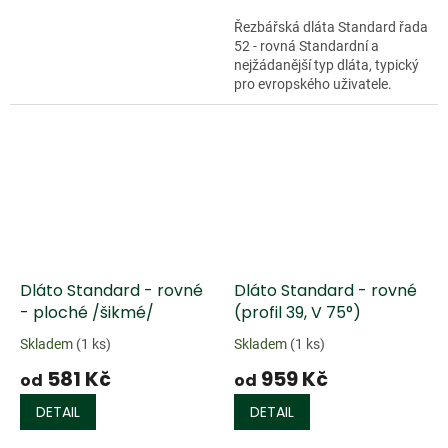
Řezbářská dláta Standard řada
52 - rovná Standardní a
nejžádanější typ dláta, typický
pro evropského uživatele.
Charakterizují jej dvě
přednosti. Kompaktnost a
relativně...
Dláto Standard - rovné
Dláto Standard - rovné
- ploché /šikmé/
(profil 39, V 75°)
Skladem
(1 ks)
Skladem
(1 ks)
581 Kč
959 Kč
od
od
DETAIL
DETAIL