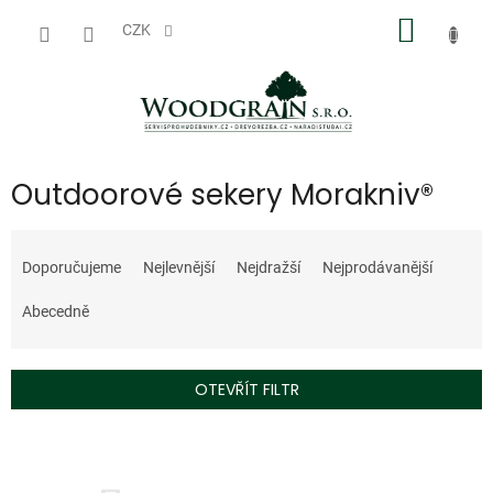
Přejít
NÁKUP
na
CZK
obsah
KOŠÍK
Outdoorové sekery Morakniv®
Ř
a
Doporučujeme
Nejlevnější
Nejdražší
Nejprodávanější
z
e
Abecedně
n
í
p
OTEVŘÍT FILTR
r
o
V
d
ý
u
p