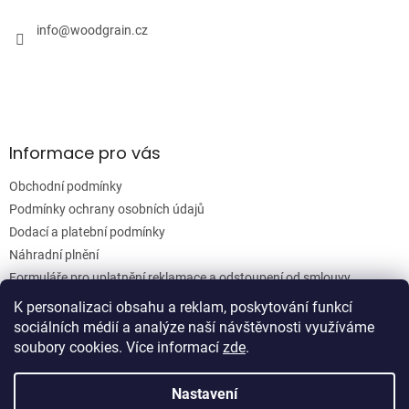
t
í
í
info
@
woodgrain.cz
p
r
v
k
y
v
ý
Informace pro vás
p
i
Obchodní podmínky
s
u
Podmínky ochrany osobních údajů
Dodací a platební podmínky
Náhradní plnění
Formuláře pro uplatnění reklamace a odstoupení od smlouvy
Moje objednávka
K personalizaci obsahu a reklam, poskytování funkcí
sociálních médií a analýze naší návštěvnosti využíváme
soubory cookies. Více informací
zde
.
Vytvořil Shoptet
Nastavení