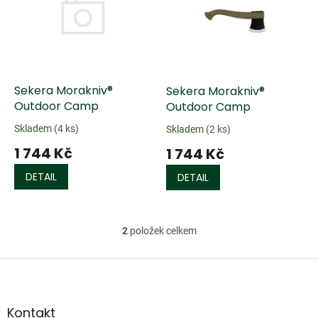
k
i
t
s
ů
p
r
o
d
Sekera Morakniv®
Sekera Morakniv®
u
Outdoor Camp
Outdoor Camp
k
Skladem
(4 ks)
Skladem
(2 ks)
t
1 744 Kč
1 744 Kč
ů
DETAIL
DETAIL
2
položek celkem
O
v
l
Z
á
á
d
p
a
a
Kontakt
c