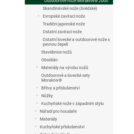
Outdoorové nože Morakniv® 2000
Skandinávské nože (švédské)
Evropské zavírací nože
Tradiční japonské nože
Ostatní zavírací nože
Ostatní lovecké a outdoorové nože s
pevnou čepelí
Stavebnice nožů
Obsidián
Materiály na výrobu nožů
Outdoorové a lovecké sety
Morakniv®
Břitvy a příslušenství
Nůžky
Kuchyňské nože v západním stylu
Nářadí pro houslaře
Materiály
Kuchyňské příslušenství