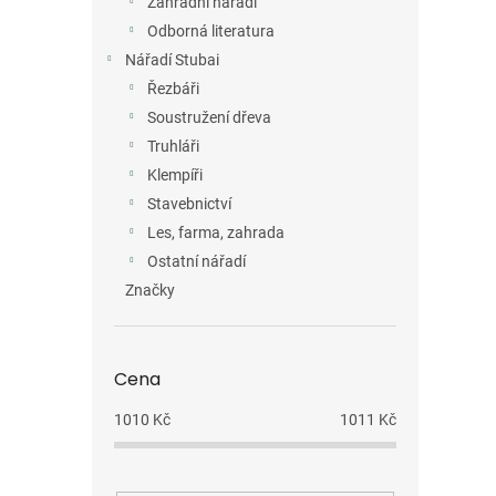
Zahradní nářadí
Odborná literatura
Nářadí Stubai
Řezbáři
Soustružení dřeva
Truhláři
Klempíři
Stavebnictví
Les, farma, zahrada
Ostatní nářadí
Značky
Cena
1010
Kč
1011
Kč