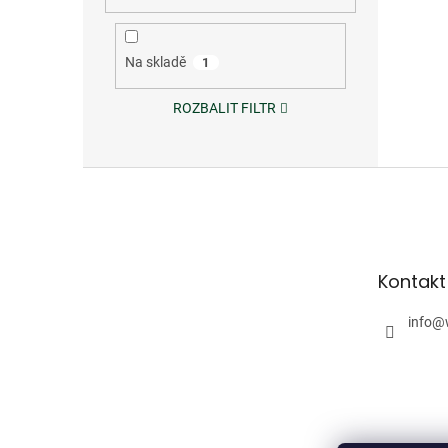
Na skladě
1
ROZBALIT FILTR
Z
á
p
a
t
Kontakt
í
info
@