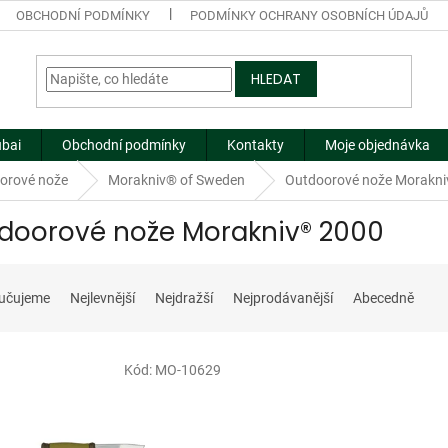
OBCHODNÍ PODMÍNKY
PODMÍNKY OCHRANY OSOBNÍCH ÚDAJŮ
HLEDAT
ubai
Obchodní podmínky
Kontakty
Moje objednávka
orové nože
Morakniv® of Sweden
Outdoorové nože Morakn
doorové nože Morakniv® 2000
učujeme
Nejlevnější
Nejdražší
Nejprodávanější
Abecedně
Kód:
MO-10629