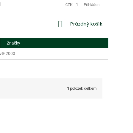
DODACÍ A PLATEBNÍ PODMÍNKY
CZK
NÁHRADNÍ PLNĚNÍ
Přihlášení
FORMUL
NÁKUPNÍ
Prázdný košík
KOŠÍK
Značky
iv® 2000
1
položek celkem