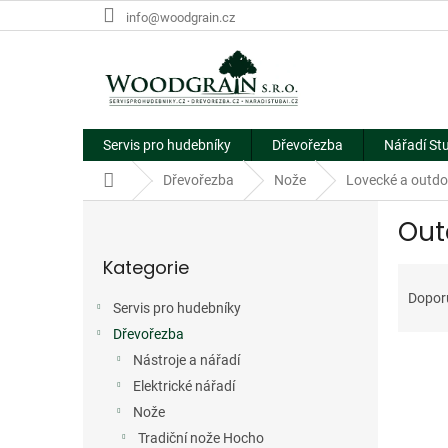
Přejít
info@woodgrain.cz
na
obsah
Servis pro hudebníky
Dřevořezba
Nářadí St
Domů
Dřevořezba
Nože
Lovecké a outdo
P
Out
o
Přeskočit
s
Kategorie
kategorie
Ř
t
a
r
Dopor
Servis pro hudebníky
z
a
e
Dřevořezba
n
V
n
n
Nástroje a nářadí
ý
í
í
Elektrické nářadí
p
p
p
Nože
i
r
a
Tradiční nože Hocho