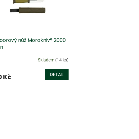
oorový nůž Morakniv® 2000
n
Skladem
(14 ks)
DETAIL
0 Kč
O
v
l
á
d
a
c
í