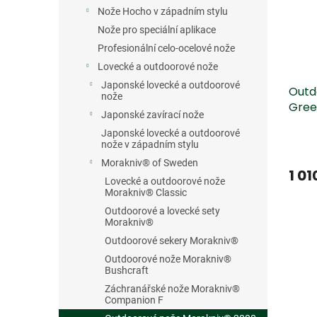
s
o
n
Nože Hocho v západním stylu
p
d
e
r
u
Nože pro speciální aplikace
l
o
k
Profesionální celo-ocelové nože
d
t
Lovecké a outdoorové nože
u
ů
Japonské lovecké a outdoorové
Outd
k
nože
Gree
t
Japonské zavírací nože
ů
Japonské lovecké a outdoorové
nože v západním stylu
Morakniv® of Sweden
1 01
Lovecké a outdoorové nože
Morakniv® Classic
Outdoorové a lovecké sety
Morakniv®
Outdoorové sekery Morakniv®
Outdoorové nože Morakniv®
Bushcraft
Záchranářské nože Morakniv®
Companion F