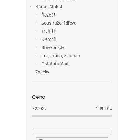
Nářadí Stubai
Řezbáři
Soustružení dřeva
Truhláři
Klempíři
Stavebnictví
Les, farma, zahrada
Ostatní nářadí
Značky
Cena
725
Kč
1394
Kč