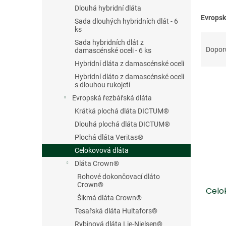
n
Dlouhá hybridní dláta
e
Evropsk
Sada dlouhých hybridních dlát - 6
l
ks
Ř
Sada hybridních dlát z
a
Dopor
damascénské oceli - 6 ks
z
Hybridní dláta z damascénské oceli
e
Hybridní dláto z damascénské oceli
V
n
s dlouhou rukojetí
ý
í
Evropská řezbářská dláta
p
p
Krátká plochá dláta DICTUM®
i
r
s
o
Dlouhá plochá dláta DICTUM®
p
d
Plochá dláta Veritas®
r
u
Celokovová dláta
o
k
Dláta Crown®
d
t
Rohové dokončovací dláto
u
ů
Crown®
Celo
k
Šikmá dláta Crown®
t
Tesařská dláta Hultafors®
ů
Rybinová dláta Lie-Nielsen®