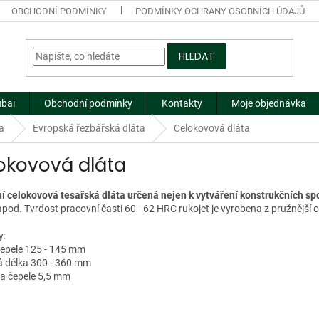
OBCHODNÍ PODMÍNKY
PODMÍNKY OCHRANY OSOBNÍCH ÚDAJŮ
HLEDAT
ubai
Obchodní podmínky
Kontakty
Moje objednávka
a
Evropská řezbářská dláta
Celokovová dláta
okovová dláta
í celokovová tesařská dláta určená nejen k vytváření konstrukčních sp
pod. Tvrdost pracovní časti 60 - 62 HRC rukojeť je vyrobena z pružnější o
y:
 čepele 125 - 145 mm
vá délka 300 - 360 mm
ka čepele 5,5 mm