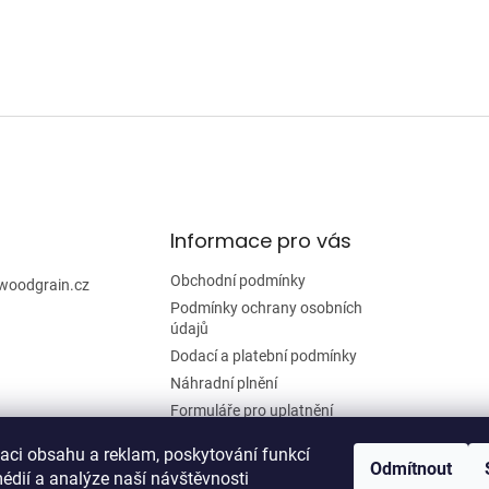
Informace pro vás
Obchodní podmínky
woodgrain.cz
Podmínky ochrany osobních
údajů
Dodací a platební podmínky
Náhradní plnění
Formuláře pro uplatnění
reklamace a odstoupení od
smlouvy
zaci obsahu a reklam, poskytování funkcí
Odmítnout
édií a analýze naší návštěvnosti
Moje objednávka