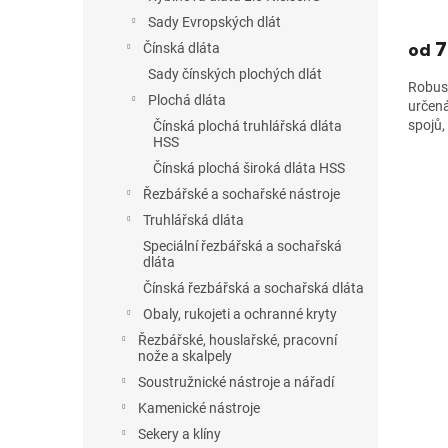
Sady Evropských dlát
7
od
Čínská dláta
Sady čínských plochých dlát
Robust
Plochá dláta
určená
spojů, 
Čínská plochá truhlářská dláta
HSS
Čínská plochá široká dláta HSS
Řezbářské a sochařské nástroje
Truhlářská dláta
Speciální řezbářská a sochařská
dláta
Čínská řezbářská a sochařská dláta
Obaly, rukojeti a ochranné kryty
Řezbářské, houslařské, pracovní
nože a skalpely
Soustružnické nástroje a nářadí
Kamenické nástroje
Sekery a klíny