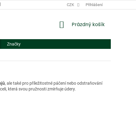
DODACÍ A PLATEBNÍ PODMÍNKY
CZK
NÁHRADNÍ PLNĚNÍ
Přihlášení
FORMUL
NÁKUPNÍ
Prázdný košík
KOŠÍK
Značky
ojů
, ale také pro příležitostné páčení nebo odstraňování
celi, která svou pružnosti zmírňuje údery.