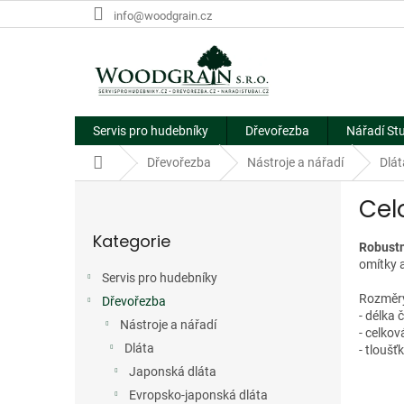
Přejít
info@woodgrain.cz
na
obsah
Servis pro hudebníky
Dřevořezba
Nářadí St
Domů
Dřevořezba
Nástroje a nářadí
Dlát
P
Cel
o
Přeskočit
s
Kategorie
kategorie
t
Robustn
r
omítky a
Servis pro hudebníky
a
Rozměr
Dřevořezba
n
- délka
n
Nástroje a nářadí
- celko
í
Dláta
- tloušť
p
Japonská dláta
a
Evropsko-japonská dláta