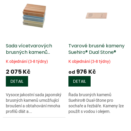
ý
u
p
k
i
t
s
ů
p
r
o
d
Sada vícetvarových
Tvarové brusné kameny
u
brusných kamenů
Suehiro® Dual Stone®
k
Suehiro® Multiform - 3 ks
K objednání (3-8 týdny)
K objednání (3-8 týdny)
t
2 075 Kč
976 Kč
ů
od
DETAIL
DETAIL
Vysoce jakostní sada japonský
Řada brusných kamenů
brusných kamenů umožňující
Suehiro® Dual-Stone pro
broušení a obtahování mnoha
sochaře a řezbáře. Kameny lze
profilů dlát a...
použít s vodou i olejem.
Dlouhodobé skladování v
suchu....