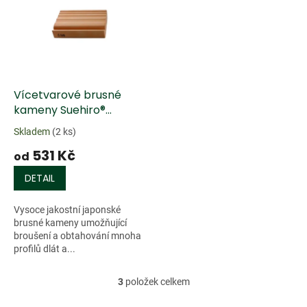
Vícetvarové brusné
kameny Suehiro®
Multiform
Skladem
(2 ks)
531 Kč
od
DETAIL
Vysoce jakostní japonské
brusné kameny umožňující
broušení a obtahování mnoha
profilů dlát a...
3
položek celkem
O
v