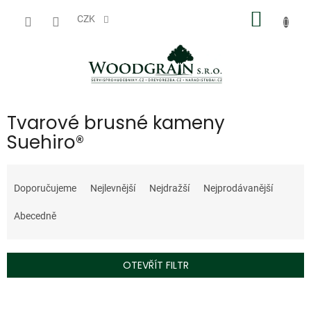
Přejít
NÁKUP
na
CZK
obsah
KOŠÍK
Tvarové brusné kameny
Suehiro®
Ř
a
Doporučujeme
Nejlevnější
Nejdražší
Nejprodávanější
z
e
Abecedně
n
í
p
OTEVŘÍT FILTR
r
o
V
d