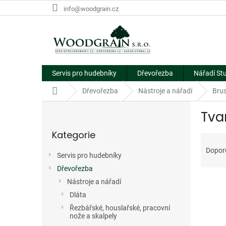
Přejít
info@woodgrain.cz
na
obsah
Servis pro hudebníky
Dřevořezba
Nářadí St
Domů
Dřevořezba
Nástroje a nářadí
Brus
P
Tva
o
Přeskočit
s
Kategorie
kategorie
Ř
t
a
r
Dopor
Servis pro hudebníky
z
a
e
Dřevořezba
n
V
n
n
Nástroje a nářadí
ý
í
í
Dláta
p
p
p
Řezbářské, houslařské, pracovní
i
r
a
nože a skalpely