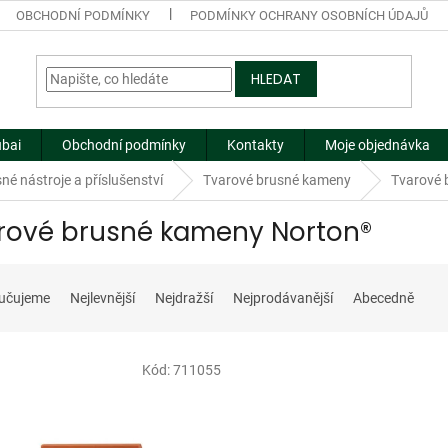
OBCHODNÍ PODMÍNKY
PODMÍNKY OCHRANY OSOBNÍCH ÚDAJŮ
HLEDAT
ubai
Obchodní podmínky
Kontakty
Moje objednávka
né nástroje a příslušenství
Tvarové brusné kameny
Tvarové 
rové brusné kameny Norton®
učujeme
Nejlevnější
Nejdražší
Nejprodávanější
Abecedně
Kód:
711055