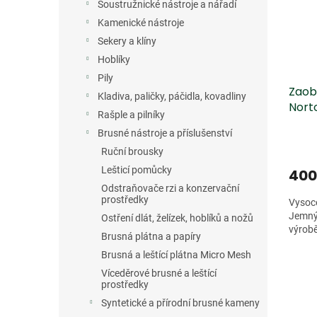
s
o
n
Soustružnické nástroje a nářadí
p
d
e
Kamenické nástroje
r
u
l
Sekery a klíny
o
k
d
t
Hoblíky
u
ů
Pily
Zaob
k
Kladiva, paličky, páčidla, kovadliny
Nort
t
Rašple a pilníky
ů
Brusné nástroje a příslušenství
Ruční brousky
Lešticí pomůcky
400
Odstraňovače rzi a konzervační
prostředky
Vysoce
Jemný 
Ostření dlát, želízek, hoblíků a nožů
výrobě
Brusná plátna a papíry
Brusná a leštící plátna Micro Mesh
Víceděrové brusné a leštící
prostředky
Syntetické a přírodní brusné kameny