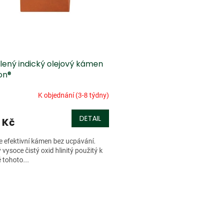
lený indický olejový kámen
on®
K objednání (3-8 týdny)
DETAIL
 Kč
 efektivní kámen bez ucpávání.
vysoce čistý oxid hlinitý použitý k
 tohoto...
O
v
l
á
d