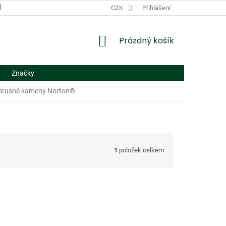
DODACÍ A PLATEBNÍ PODMÍNKY
CZK
NÁHRADNÍ PLNĚNÍ
Přihlášení
FORMUL
NÁKUPNÍ
Prázdný košík
KOŠÍK
Značky
brusné kameny Norton®
1
položek celkem