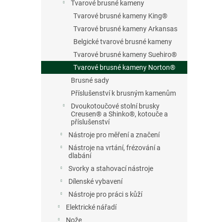
Tvarové brusné kameny
Tvarové brusné kameny King®
Tvarové brusné kameny Arkansas
Belgické tvarové brusné kameny
Tvarové brusné kameny Suehiro®
Tvarové brusné kameny Norton®
Brusné sady
Příslušenství k brusným kamenům
Dvoukotoučové stolní brusky
Creusen® a Shinko®, kotouče a
příslušenství
Nástroje pro měření a značení
Nástroje na vrtání, frézování a
dlabání
Svorky a stahovací nástroje
Dílenské vybavení
Nástroje pro práci s kůží
Elektrické nářadí
Nože