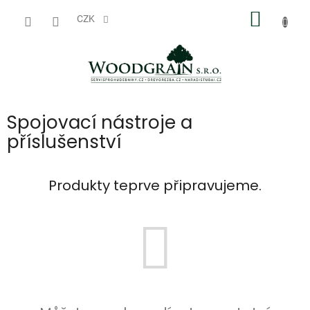
Přejít
NÁKUP
na
CZK
obsah
KOŠÍK
Spojovací nástroje a
příslušenství
Produkty teprve připravujeme.