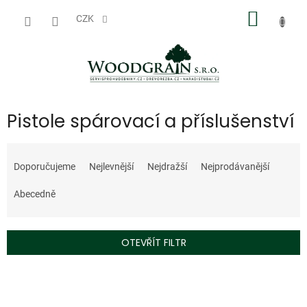
Přejít
NÁKUP
na
CZK
obsah
KOŠÍK
Pistole spárovací a příslušenství
Ř
a
Doporučujeme
Nejlevnější
Nejdražší
Nejprodávanější
z
e
Abecedně
n
í
p
OTEVŘÍT FILTR
r
o
V
d
ý
u
p