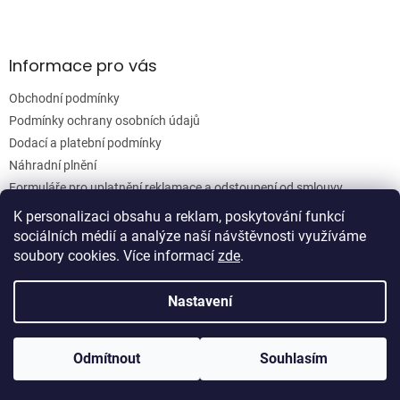
k
y
v
ý
Informace pro vás
p
i
Obchodní podmínky
s
u
Podmínky ochrany osobních údajů
Dodací a platební podmínky
Náhradní plnění
Formuláře pro uplatnění reklamace a odstoupení od smlouvy
Moje objednávka
K personalizaci obsahu a reklam, poskytování funkcí
sociálních médií a analýze naší návštěvnosti využíváme
soubory cookies. Více informací
zde
.
Vytvořil Shoptet
Nastavení
Copyright 2026
Woodgrain s.r.o.
. Všechna práva vyhrazena.
Odmítnout
Souhlasím
Upravit nastavení cookies