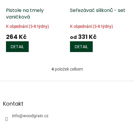
Pistole na tmely
Seřezávač silikonů - set
vaničková
K objednání (3-8 týdny)
K objednání (3-8 týdny)
264 Kč
331 Kč
od
DETAIL
DETAIL
4
položek celkem
O
v
l
Z
á
á
d
p
a
a
Kontakt
c
t
í
í
info
@
woodgrain.cz
p
r
v