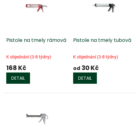
k
i
t
s
ů
p
r
o
d
Pistole na tmely rámová
Pistole na tmely tubová
u
k
K objednání (3-8 týdny)
K objednání (3-8 týdny)
t
168 Kč
30 Kč
ů
od
DETAIL
DETAIL