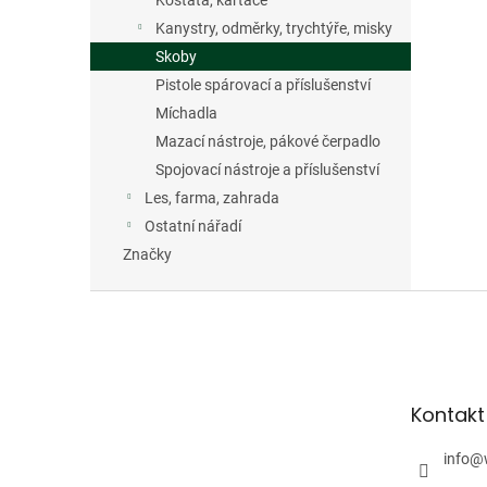
Košťata, kartáče
Kanystry, odměrky, trychtýře, misky
Skoby
Pistole spárovací a příslušenství
Míchadla
Mazací nástroje, pákové čerpadlo
Spojovací nástroje a příslušenství
Les, farma, zahrada
Ostatní nářadí
Značky
Z
á
p
a
t
Kontakt
í
info
@