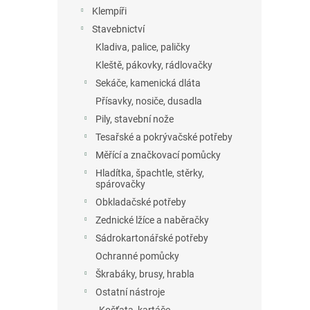
n
Klempíři
e
Stavebnictví
l
Kladiva, palice, paličky
Kleště, pákovky, rádlovačky
Sekáče, kamenická dláta
Přísavky, nosiče, dusadla
Pily, stavební nože
Tesařské a pokrývačské potřeby
Měřící a značkovací pomůcky
Hladítka, špachtle, stěrky,
spárovačky
Obkladačské potřeby
Zednické lžíce a naběračky
Sádrokartonářské potřeby
Ochranné pomůcky
Škrabáky, brusy, hrabla
Ostatní nástroje