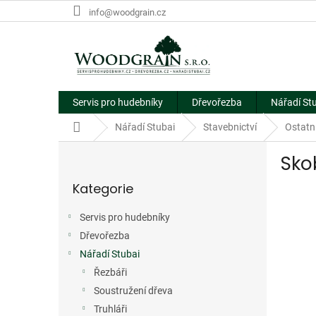
Přejít
info@woodgrain.cz
na
obsah
Servis pro hudebníky
Dřevořezba
Nářadí St
Domů
Nářadí Stubai
Stavebnictví
Ostatní
P
Sko
o
Přeskočit
s
Kategorie
kategorie
t
r
Servis pro hudebníky
a
Dřevořezba
n
n
Nářadí Stubai
í
Řezbáři
p
Soustružení dřeva
a
Truhláři