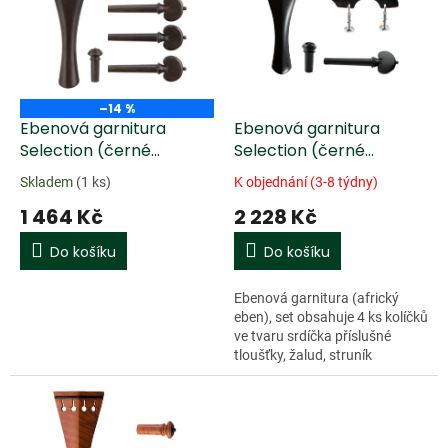
k
i
t
s
ů
p
r
o
–14 %
d
Ebenová garnitura
Ebenová garnitura
u
Selection (černé
Selection (černé
k
osazení) bez podbradku
osazení) s podbradkem
Skladem
(1 ks)
K objednání (3-8 týdny)
t
housle 4/4, střední
housle 4/4, tenké
1 464 Kč
2 228 Kč
ů
kolíčky
kolíčky
Do košíku
Do košíku
Ebenová garnitura (africký
eben), set obsahuje 4 ks kolíčků
ve tvaru srdíčka příslušné
tloušťky, žalud, struník
francouzského modelu
(zaoblený) a podbradek
Guarneri s kováním z...