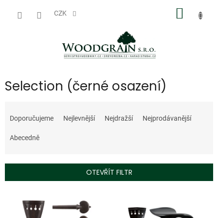
Přejít
NÁKUP
na
CZK
obsah
KOŠÍK
Selection (černé osazení)
Ř
a
Doporučujeme
Nejlevnější
Nejdražší
Nejprodávanější
z
e
Abecedně
n
í
p
OTEVŘÍT FILTR
r
o
V
d
ý
u
p