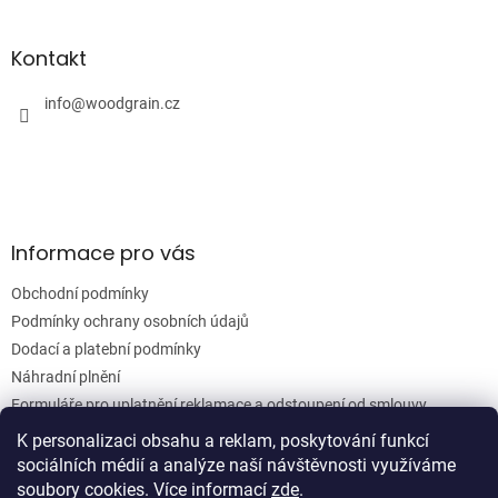
á
á
d
p
a
a
Kontakt
c
t
í
í
info
@
woodgrain.cz
p
r
v
k
y
v
ý
Informace pro vás
p
i
Obchodní podmínky
s
u
Podmínky ochrany osobních údajů
Dodací a platební podmínky
Náhradní plnění
Formuláře pro uplatnění reklamace a odstoupení od smlouvy
Moje objednávka
K personalizaci obsahu a reklam, poskytování funkcí
sociálních médií a analýze naší návštěvnosti využíváme
soubory cookies. Více informací
zde
.