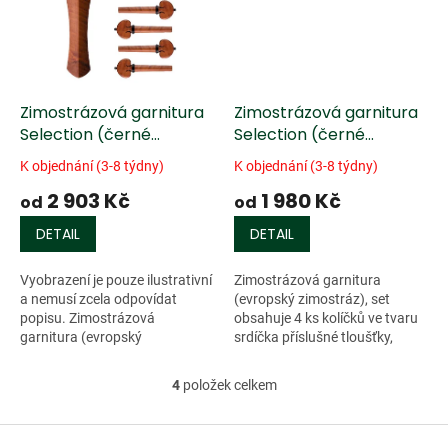
Zimostrázová garnitura
Zimostrázová garnitura
Selection (černé
Selection (černé
osazení) bez podbradku
osazení) s podbradkem
K objednání (3-8 týdny)
K objednání (3-8 týdny)
2 903 Kč
1 980 Kč
od
od
DETAIL
DETAIL
Vyobrazení je pouze ilustrativní
Zimostrázová garnitura
a nemusí zcela odpovídat
(evropský zimostráz), set
popisu. Zimostrázová
obsahuje 4 ks kolíčků ve tvaru
garnitura (evropský
srdíčka příslušné tloušťky,
zimostráz), set obsahuje 4 ks
žalud, struník anglického
kolíčků ve tvaru srdíčka
modelu a podbradek Guarneri s
4
položek celkem
O
příslušné tloušťky,...
kováním z...
v
l
Z