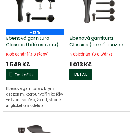
k
i
t
s
ů
p
r
o
–13 %
d
Ebenová garnitura
Ebenová garnitura
u
Classics (bílé osazení) s
Classics (černé osazení)
k
podbradkem housle
bez podbradku
K objednání (3-8 týdny)
K objednání (3-8 týdny)
t
4/4, střední kolíčky
1 549 Kč
1 013 Kč
ů
DETAIL
Do košíku
Ebenová garnitura s bílým
osazením, kterou tvoří 4 kolíčky
ve tvaru srdíčka, žalud, struník
anglického modelu a
podbradek Guarneri s kováním
z nerezové oceli. Vyobrazení
je...