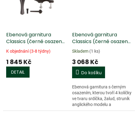
Ebenová garnitura
Ebenová garnitura
Classics (černé osazení)
Classics (černé osazení)
s podbradkem
s podbradkem housle
K objednání (3-8 týdny)
Skladem
(1 ks)
4/4, střední kolíčky
1 845 Kč
3 068 Kč
DETAIL
Do košíku
Ebenová garnitura s černým
osazením, kterou tvoří 4 kolíčky
ve tvaru srdíčka, žalud, struník
anglického modelu a
podbradek Guarneri s kováním
z nerezové oceli. Vyobrazení
je...