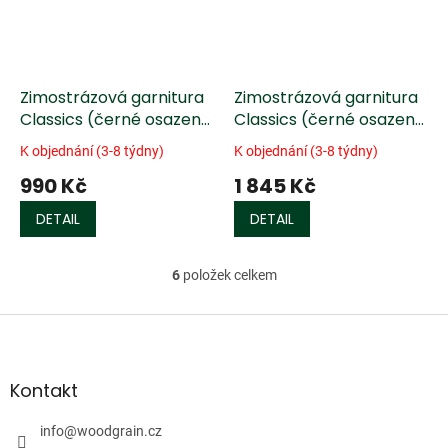
Zimostrázová garnitura
Zimostrázová garnitura
Classics (černé osazení)
Classics (černé osazení)
bez podbradku housle
s podbradkem
K objednání (3-8 týdny)
K objednání (3-8 týdny)
4/4
990 Kč
1 845 Kč
DETAIL
DETAIL
6
položek celkem
O
v
l
Z
á
á
d
p
a
a
Kontakt
c
t
í
í
info
@
woodgrain.cz
p