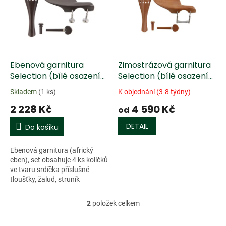
k
i
t
s
ů
p
r
o
d
Ebenová garnitura
Zimostrázová garnitura
u
Selection (bílé osazení)
Selection (bílé osazení)
k
s podbradkem housle
s podbradkem
Skladem
(1 ks)
K objednání (3-8 týdny)
t
4/4, střední kolíčky
2 228 Kč
4 590 Kč
ů
od
DETAIL
Do košíku
Ebenová garnitura (africký
eben), set obsahuje 4 ks kolíčků
ve tvaru srdíčka příslušné
tloušťky, žalud, struník
francouzského modelu
(zaoblený) a podbradek
2
položek celkem
O
Guarneri s kováním z...
v