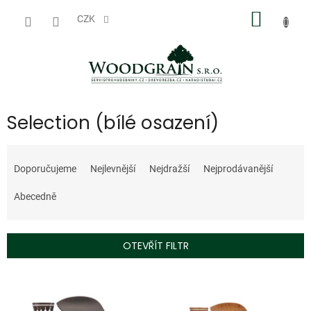
Přejít
NÁKUP
na
CZK
obsah
KOŠÍK
Selection (bílé osazení)
Ř
a
Doporučujeme
Nejlevnější
Nejdražší
Nejprodávanější
z
e
Abecedně
n
í
p
OTEVŘÍT FILTR
r
o
V
d
ý
u
p