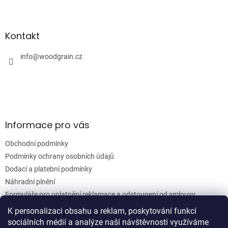
l
Z
á
á
d
p
a
a
Kontakt
c
t
í
í
info
@
woodgrain.cz
p
r
v
k
y
v
ý
Informace pro vás
p
i
Obchodní podmínky
s
u
Podmínky ochrany osobních údajů
Dodací a platební podmínky
Náhradní plnění
Formuláře pro uplatnění reklamace a odstoupení od smlouvy
Moje objednávka
K personalizaci obsahu a reklam, poskytování funkcí
sociálních médií a analýze naší návštěvnosti využíváme