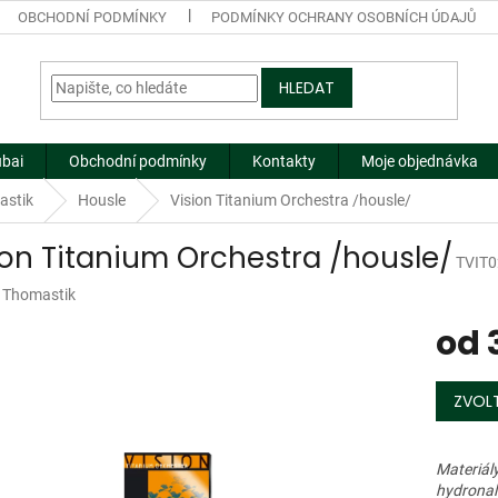
OBCHODNÍ PODMÍNKY
PODMÍNKY OCHRANY OSOBNÍCH ÚDAJŮ
HLEDAT
ubai
Obchodní podmínky
Kontakty
Moje objednávka
astik
Housle
Vision Titanium Orchestra /housle/
ion Titanium Orchestra /housle/
TVIT
:
Thomastik
od
Měrná
cena:
ZVOLT
Materiály
hydronali