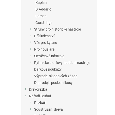
Kaplan
D´Addario
Larsen
Gorstrings
Struny pro historické nástroje
Příslušenství
Vše pro kytaru
Pro houslaře
Smyčcové nástroje
Rytmické a orfovy hudební nástroje
Dárkové poukazy
Výprodej skladových zásob
Doprodej - poslední kusy
Dřevořezba
Nářadí Stubai
Řezbáři
Soustružení dřeva