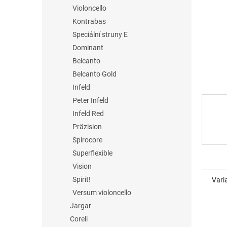
n
Violoncello
e
Kontrabas
l
Speciální struny E
Dominant
Belcanto
Belcanto Gold
Infeld
Peter Infeld
Infeld Red
Präzision
Spirocore
Superflexible
Vision
Spirit!
Vari
Versum violoncello
Jargar
Coreli