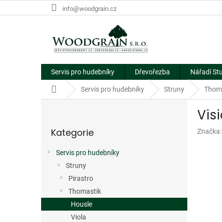
Přejít
info@woodgrain.cz
na
obsah
Servis pro hudebníky
Dřevořezba
Nářadí St
Domů
Servis pro hudebníky
Struny
Thom
P
Vis
o
Přeskočit
s
Kategorie
Značka
kategorie
t
r
Servis pro hudebníky
a
Struny
n
n
Pirastro
í
Thomastik
p
Housle
a
Viola