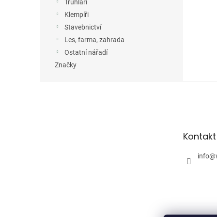
Truhláři
Klempíři
Stavebnictví
Les, farma, zahrada
Ostatní nářadí
Značky
Z
á
p
a
t
Kontakt
í
info
@