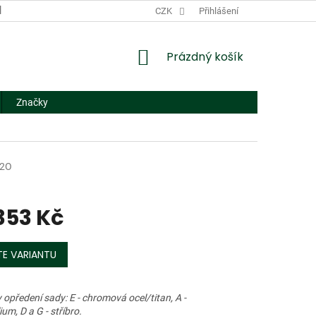
DODACÍ A PLATEBNÍ PODMÍNKY
CZK
NÁHRADNÍ PLNĚNÍ
Přihlášení
FORMUL
NÁKUPNÍ
Prázdný košík
KOŠÍK
Značky
02O
353 Kč
E VARIANTU
 opředení sady: E - chromová ocel/titan, A -
um, D a G - stříbro.