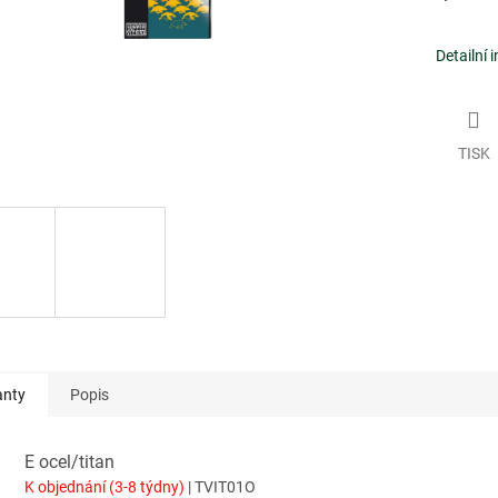
Detailní 
TISK
anty
Popis
E ocel/titan
K objednání (3-8 týdny)
| TVIT01O