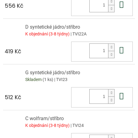
Do 
556 Kč
D syntetické jádro/stříbro
K objednání (3-8 týdny)
| TVI22A
Do 
419 Kč
G syntetické jádro/stříbro
Skladem
(1 ks)
| TVI23
Do 
512 Kč
C wolfram/stříbro
K objednání (3-8 týdny)
| TVI24