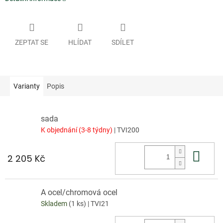
ZEPTAT SE
HLÍDAT
SDÍLET
Varianty
Popis
sada
K objednání (3-8 týdny)
| TVI200
Do 
2 205 Kč
A ocel/chromová ocel
Skladem
(1 ks)
| TVI21