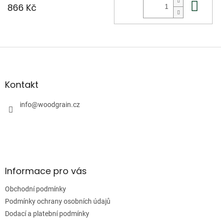
Do 
866 Kč
Z
á
p
a
Kontakt
t
í
info
@
woodgrain.cz
Informace pro vás
Obchodní podmínky
Podmínky ochrany osobních údajů
Dodací a platební podmínky