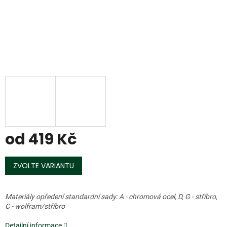
od
419 Kč
Měrná
cena:
ZVOLTE VARIANTU
Materiály opředení standardní sady: A - chromová ocel, D, G - stříbro,
C - wolfram/stříbro
Detailní informace