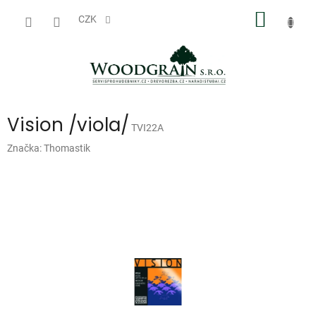
Přejít
NÁKUP
na
CZK
obsah
KOŠÍK
Vision /viola/
TVI22A
Značka:
Thomastik