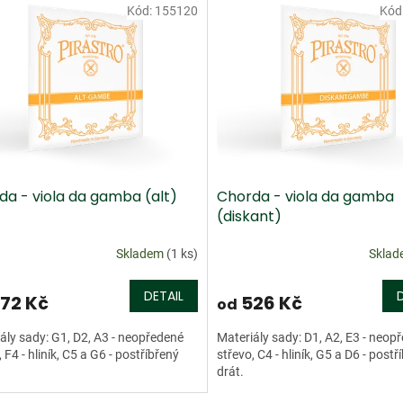
Kód:
155120
Kód
dej
Doprodej
da - viola da gamba (alt)
Chorda - viola da gamba
(diskant)
Skladem
(1 ks)
Skla
DETAIL
72 Kč
526 Kč
od
ály sady: G1, D2, A3 - neopředené
Materiály sady: D1, A2, E3 - neop
 F4 - hliník, C5 a G6 - postříbřený
střevo, C4 - hliník, G5 a D6 - postř
drát.