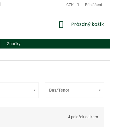
DODACÍ A PLATEBNÍ PODMÍNKY
CZK
NÁHRADNÍ PLNĚNÍ
Přihlášení
FORMUL
NÁKUPNÍ
Prázdný košík
KOŠÍK
Značky
Bas/Tenor
4
položek celkem