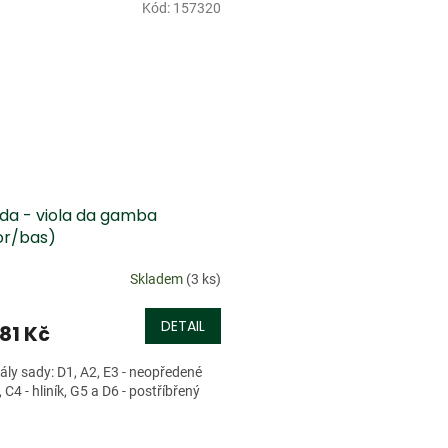
Kód:
157320
dej
da - viola da gamba
or/bas)
Skladem
(3 ks)
DETAIL
81 Kč
ály sady: D1, A2, E3 - neopředené
 C4 - hliník, G5 a D6 - postříbřený