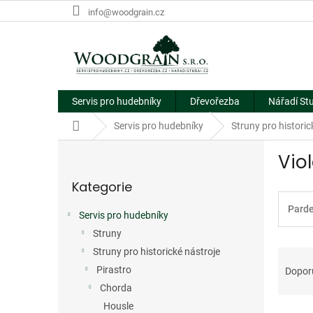
Přejít
info@woodgrain.cz
na
obsah
Servis pro hudebníky
Dřevořezba
Nářadí St
Domů
Servis pro hudebníky
Struny pro historic
P
Vio
o
Přeskočit
s
Kategorie
kategorie
t
r
Pard
Servis pro hudebníky
a
Struny
n
Ř
n
Struny pro historické nástroje
a
í
Pirastro
Dopor
z
p
Chorda
e
a
Housle