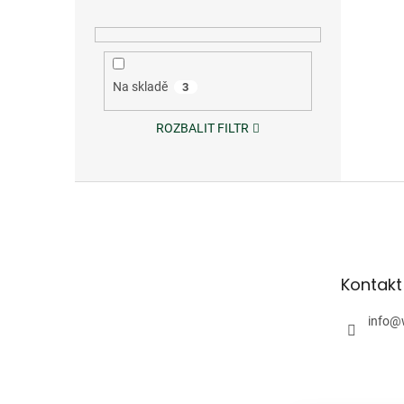
Na skladě
3
ROZBALIT FILTR
Z
á
p
a
t
Kontakt
í
info
@