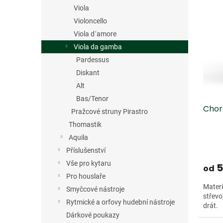
V
n
n
Dopro
Viola
ý
í
e
p
p
Violoncello
l
i
r
Viola d´amore
s
o
Viola da gamba
p
d
Pardessus
r
u
Diskant
o
k
Alt
d
t
u
ů
Bas/Tenor
Chor
k
Pražcové struny Pirastro
t
Thomastik
ů
Aquila
Příslušenství
Vše pro kytaru
5
od
Pro houslaře
Materi
Smyčcové nástroje
střevo,
Rytmické a orfovy hudební nástroje
drát.
Dárkové poukazy