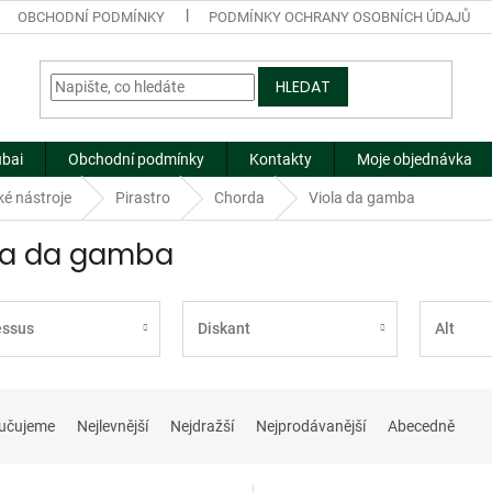
OBCHODNÍ PODMÍNKY
PODMÍNKY OCHRANY OSOBNÍCH ÚDAJŮ
HLEDAT
ubai
Obchodní podmínky
Kontakty
Moje objednávka
ké nástroje
Pirastro
Chorda
Viola da gamba
la da gamba
essus
Diskant
Alt
učujeme
Nejlevnější
Nejdražší
Nejprodávanější
Abecedně