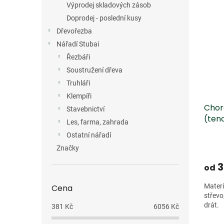
Výprodej skladových zásob
Dopro
Doprodej - poslední kusy
Dřevořezba
Nářadí Stubai
Řezbáři
Soustružení dřeva
Truhláři
Klempíři
Chor
Stavebnictví
(ten
Les, farma, zahrada
Ostatní nářadí
Značky
3
od
Materi
Cena
střevo,
drát.
381
Kč
6056
Kč