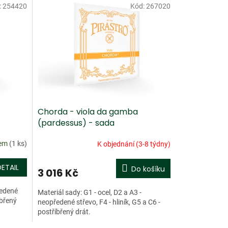
:
254420
Kód:
267020
Chorda - viola da gamba
(pardessus) - sada
dem
(1 ks)
K objednání (3-8 týdny)
DETAIL
Do košíku
3 016 Kč
ředené
Materiál sady: G1 - ocel, D2 a A3 -
íbřený
neopředené střevo, F4 - hliník, G5 a C6 -
postříbřený drát.