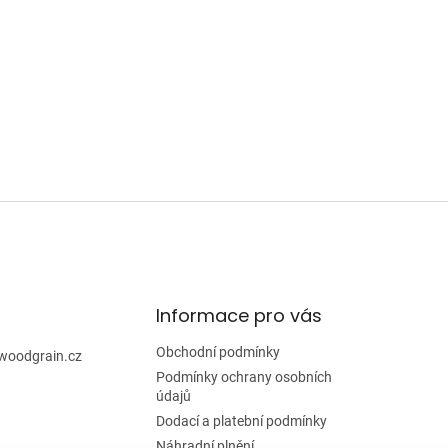
O
v
l
á
d
a
c
í
p
r
v
k
y
v
ý
p
i
Informace pro vás
s
u
Obchodní podmínky
woodgrain.cz
Podmínky ochrany osobních
údajů
Dodací a platební podmínky
Náhradní plnění