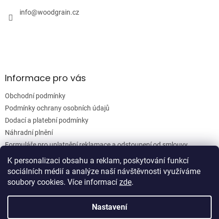
t
í
info
@
woodgrain.cz
Informace pro vás
Obchodní podmínky
Podmínky ochrany osobních údajů
Dodací a platební podmínky
Náhradní plnění
Formuláře pro uplatnění reklamace a odstoupení od smlouvy
Moje objednávka
K personalizaci obsahu a reklam, poskytování funkcí
sociálních médií a analýze naší návštěvnosti využíváme
soubory cookies. Více informací
zde
.
Vytvořil Shoptet
Nastavení