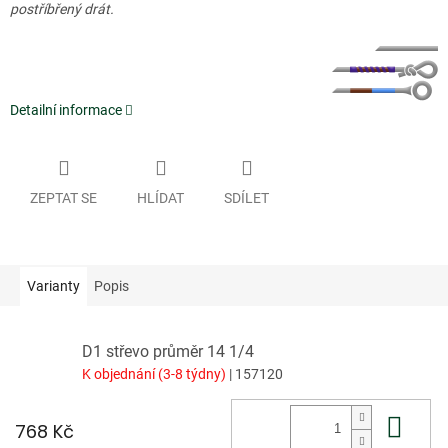
postříbřený drát.
Detailní informace
ZEPTAT SE
HLÍDAT
SDÍLET
Varianty
Popis
D1 střevo průměr 14 1/4
K objednání (3-8 týdny)
| 157120
Do 
768 Kč