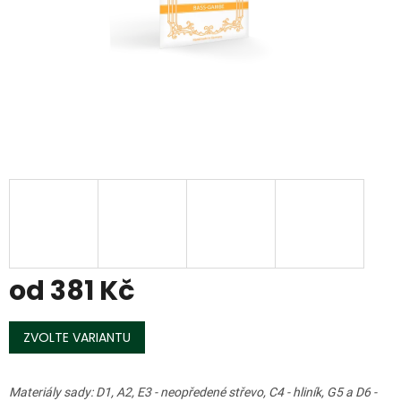
od
381 Kč
Měrná
cena:
ZVOLTE VARIANTU
Materiály sady: D1, A2, E3 - neopředené střevo, C4 - hliník, G5 a D6 -