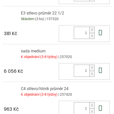
E3 střevo průměr 22 1/2
Skladem
(3 ks)
| 157320
Do 
381 Kč
sada medium
K objednání (3-8 týdny)
| 257020
Do 
6 056 Kč
C4 střevo/hliník průměr 24
K objednání (3-8 týdny)
| 257420
Do 
963 Kč