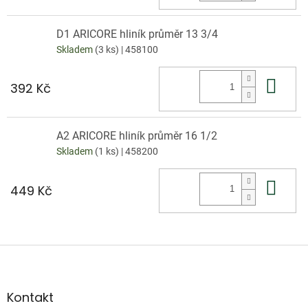
D1 ARICORE hliník průměr 13 3/4
Skladem
(3 ks)
| 458100
Do 
392 Kč
A2 ARICORE hliník průměr 16 1/2
Skladem
(1 ks)
| 458200
Do 
449 Kč
Z
á
p
a
Kontakt