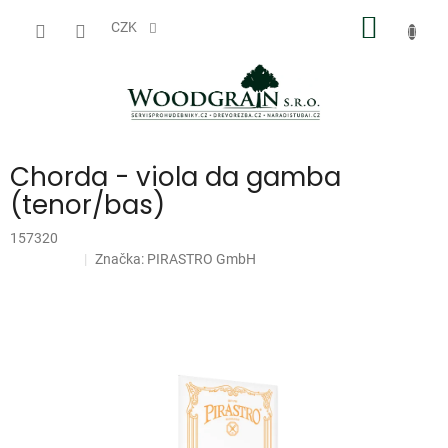
Přejít
NÁKUP
na
CZK
obsah
KOŠÍK
Chorda - viola da gamba
(tenor/bas)
157320
Značka:
PIRASTRO GmbH
Doprodej