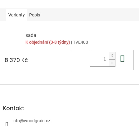
Varianty
Popis
sada
K objednání (3-8 týdny)
| TVE400
Do 
8 370 Kč
Z
á
p
a
Kontakt
t
í
info
@
woodgrain.cz