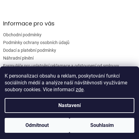
Informace pro vás
Obchodní podmínky
Podmínky ochrany osobních údajů
Dodací a platební podmínky
Náhradní plnění
Formuláře pro uplatnění reklamace a odstoupení od smlouvy
Moje objednávka
K personalizaci obsahu a reklam, poskytování funkcí
sociálních médií a analýze naší návštěvnosti využíváme
soubory cookies. Více informací
zde
.
Vytvořil Shoptet
Nastavení
Copyright 2026
Woodgrain s.r.o.
. Všechna práva vyhrazena.
Odmítnout
Souhlasím
Upravit nastavení cookies