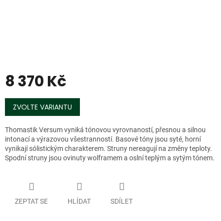
8 370 Kč
Měrná
cena:
ZVOLTE VARIANTU
Thomastik Versum vyniká tónovou vyrovnaností, přesnou a silnou
intonací a výrazovou všestranností. Basové tóny jsou syté, horní
vynikají sólistickým charakterem. Struny nereagují na změny teploty.
Spodní struny jsou ovinuty wolframem a oslní teplým a sytým tónem.
ZEPTAT SE
HLÍDAT
SDÍLET