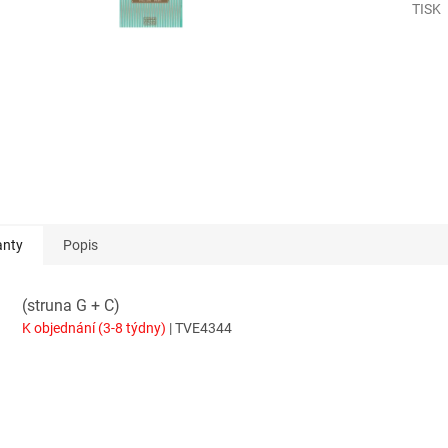
TISK
anty
Popis
(struna G + C)
K objednání (3-8 týdny)
| TVE4344