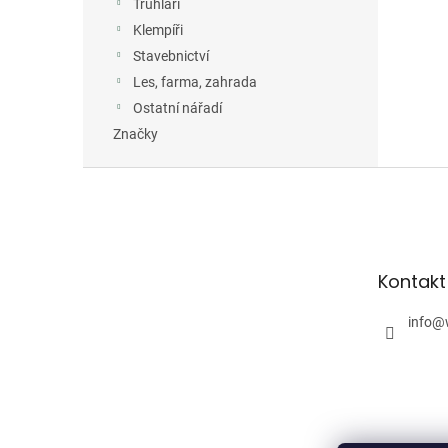
Truhláři
Klempíři
Stavebnictví
Les, farma, zahrada
Ostatní nářadí
Značky
Z
á
p
a
t
Kontakt
í
info
@