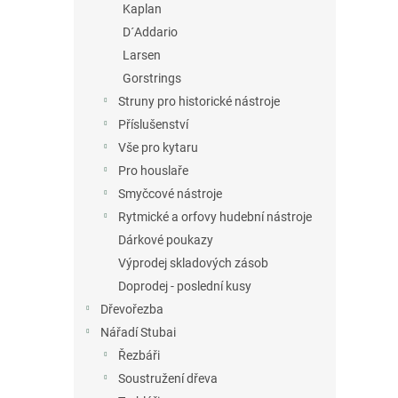
Kaplan
D´Addario
Larsen
Gorstrings
Struny pro historické nástroje
Příslušenství
Vše pro kytaru
Pro houslaře
Smyčcové nástroje
Rytmické a orfovy hudební nástroje
Dárkové poukazy
Výprodej skladových zásob
Doprodej - poslední kusy
Dřevořezba
Nářadí Stubai
Řezbáři
Soustružení dřeva