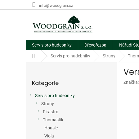
Přejít
info@woodgrain.cz
na
obsah
Servis pro hudebníky
Dřevořezba
Nářadí St
Domů
Servis pro hudebníky
Struny
Thom
P
Ver
o
Přeskočit
s
Kategorie
Značka
kategorie
t
r
Servis pro hudebníky
a
Struny
n
n
Pirastro
í
Thomastik
p
Housle
a
Viola