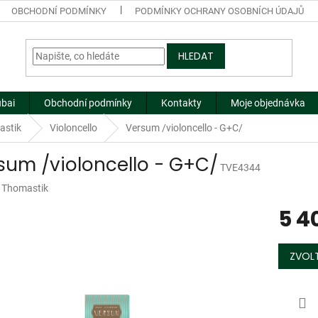
OBCHODNÍ PODMÍNKY
PODMÍNKY OCHRANY OSOBNÍCH ÚDAJŮ
HLEDAT
ubai
Obchodní podmínky
Kontakty
Moje objednávka
astik
Violoncello
Versum /violoncello - G+C/
sum /violoncello - G+C/
TVE4344
:
Thomastik
5 4
Měrná
cena:
ZVOLT