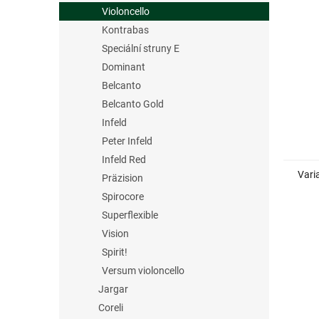
n
Violoncello
e
Kontrabas
l
Speciální struny E
Dominant
Belcanto
Belcanto Gold
Infeld
Peter Infeld
Infeld Red
Vari
Präzision
Spirocore
Superflexible
Vision
Spirit!
Versum violoncello
Jargar
Coreli