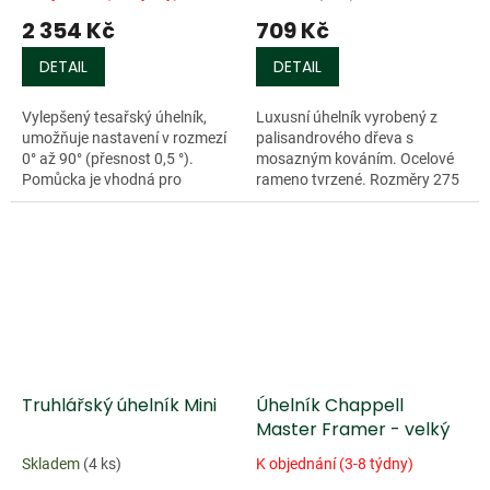
2 354 Kč
709 Kč
DETAIL
DETAIL
Vylepšený tesařský úhelník,
Luxusní úhelník vyrobený z
umožňuje nastavení v rozmezí
palisandrového dřeva s
0° až 90° (přesnost 0,5 °).
mosazným kováním. Ocelové
Pomůcka je vhodná pro
rameno tvrzené. Rozměry 275
přenášení a rýsování úhlů při
x 155 mm.
konstrukci vazeb. Materiál
nerezová...
Truhlářský úhelník Mini
Úhelník Chappell
Master Framer - velký
Skladem
(4 ks)
K objednání (3-8 týdny)