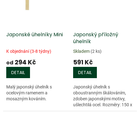
Japonské úhelníky Mini
Japonský příložný
úhelník
K objednání (3-8 týdny)
Skladem
(2 ks)
294 Kč
591 Kč
od
DETAIL
DETAIL
Malý japonský úhelník s
Japonský úhelník s
ocelovým ramenem a
oboustranným škálováním,
mosazným kováním.
zdoben japonskými motivy,
ušlechtilá ocel. Rozměry: 150 x
100 mm.