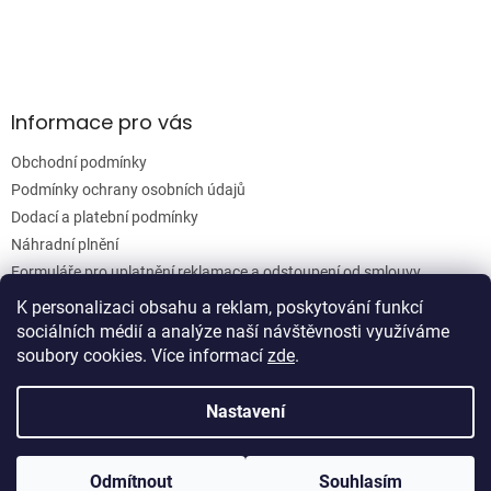
y
v
ý
p
i
s
Informace pro vás
u
Obchodní podmínky
Podmínky ochrany osobních údajů
Dodací a platební podmínky
Náhradní plnění
Formuláře pro uplatnění reklamace a odstoupení od smlouvy
Moje objednávka
K personalizaci obsahu a reklam, poskytování funkcí
sociálních médií a analýze naší návštěvnosti využíváme
soubory cookies. Více informací
zde
.
Vytvořil Shoptet
Nastavení
Copyright 2026
Woodgrain s.r.o.
. Všechna práva vyhrazena.
Odmítnout
Souhlasím
Upravit nastavení cookies