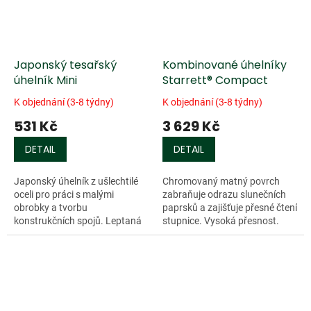
Japonský tesařský
Kombinované úhelníky
úhelník Mini
Starrett® Compact
K objednání (3-8 týdny)
K objednání (3-8 týdny)
531 Kč
3 629 Kč
DETAIL
DETAIL
Japonský úhelník z ušlechtilé
Chromovaný matný povrch
oceli pro práci s malými
zabraňuje odrazu slunečních
obrobky a tvorbu
paprsků a zajišťuje přesné čtení
konstrukčních spojů. Leptaná
stupnice. Vysoká přesnost.
škála v mm. Přední i zadní
Dokonale se hodí pro orýsování
strana jsou identické. Rozměry
pro hoblované dřevěné
150 x 70 mm,...
obrobky....