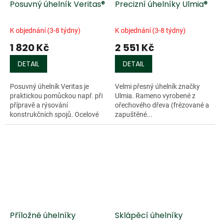
Posuvný úhelník Veritas®
Precizní úhelníky Ulmia®
K objednání (3-8 týdny)
K objednání (3-8 týdny)
1 820 Kč
2 551 Kč
DETAIL
DETAIL
Posuvný úhelník Veritas je
Velmi přesný úhelník značky
praktickou pomůckou např. při
Ulmia. Rameno vyrobené z
přípravě a rýsování
ořechového dřeva (frézované a
konstrukčních spojů. Ocelové
zapuštěné...
rameno má tři různé škály,
pravá strana ramena je v
Doprodej
matném provedení a...
Příložné úhelníky
Sklápěcí úhelníky