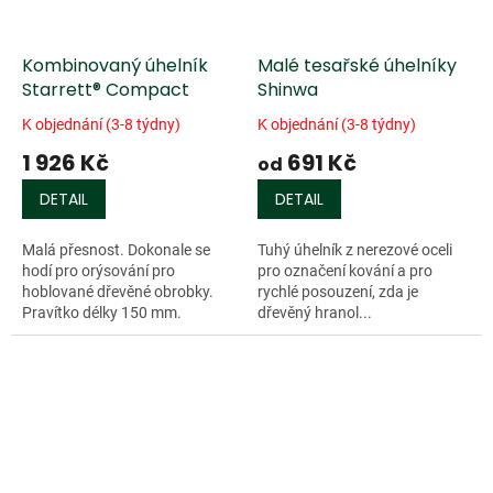
Kombinovaný úhelník
Malé tesařské úhelníky
Starrett® Compact
Shinwa
K objednání (3-8 týdny)
K objednání (3-8 týdny)
1 926 Kč
691 Kč
od
DETAIL
DETAIL
Malá přesnost. Dokonale se
Tuhý úhelník z nerezové oceli
hodí pro orýsování pro
pro označení kování a pro
hoblované dřevěné obrobky.
rychlé posouzení, zda je
Pravítko délky 150 mm.
dřevěný hranol...
Pravítko z ušlechtilé kalené
oceli a posunovatelným
úhelníkem 45°/90° s...