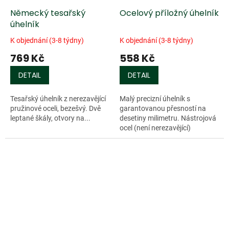
Německý tesařský
Ocelový příložný úhelník
úhelník
K objednání (3-8 týdny)
K objednání (3-8 týdny)
769 Kč
558 Kč
DETAIL
DETAIL
Tesařský úhelník z nerezavějící
Malý precizní úhelník s
pružinové oceli, bezešvý. Dvě
garantovanou přesností na
leptané škály, otvory na...
desetiny milimetru. Nástrojová
ocel (není nerezavějící)
Rozměry: 125 x 80 mm.