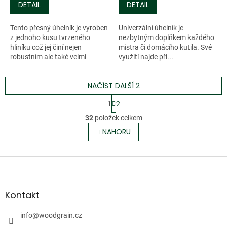
DETAIL
DETAIL
Tento přesný úhelník je vyroben
Univerzální úhelník je
z jednoho kusu tvrzeného
nezbytným doplňkem každého
hliníku což jej činí nejen
mistra či domácího kutila. Své
robustním ale také velmi
využití najde při...
přesným. Eloxovaný povrch.
Přesnost +/- 0,02 mm.
NAČÍST DALŠÍ 2
S
1
2
t
O
r
32
položek celkem
v
á
l
NAHORU
n
á
k
o
d
v
Z
a
á
c
á
n
í
p
í
p
a
Kontakt
r
t
v
í
info
@
woodgrain.cz
k