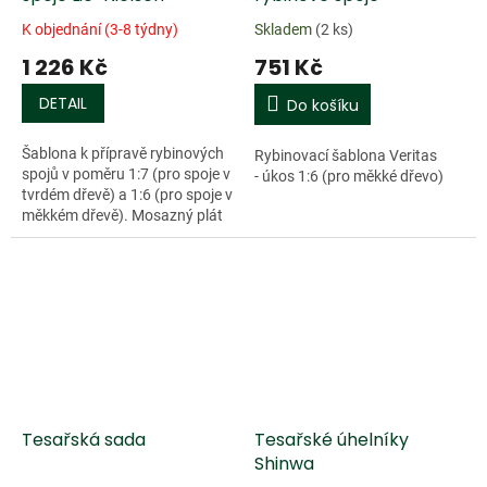
K objednání (3-8 týdny)
Skladem
(2 ks)
1 226 Kč
751 Kč
DETAIL
Do košíku
Šablona k přípravě rybinových
Rybinovací šablona Veritas
spojů v poměru 1:7 (pro spoje v
- úkos 1:6 (pro měkké dřevo)
tvrdém dřevě) a 1:6 (pro spoje v
měkkém dřevě). Mosazný plát
se zasazenou dřevěnou deskou
z cocobola. Rozměry...
Tesařská sada
Tesařské úhelníky
Shinwa