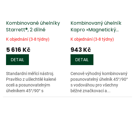
Kombinované úhelníky
Kombinovaný úhelník
Starrett®, 2 dílné
Kapro »Magnetický
zámek« 2 dílný
K objednání (3-8 týdny)
K objednání (3-8 týdny)
5 616 Kč
943 Kč
DETAIL
DETAIL
Standardní měřící nástroj.
Cenově výhodný kombinovaný
Pravítko z ušlechtilé kalené
posunovatelný úhelník 45°/90°
oceli a posunovatelným
s vodováhou pro všechny
úhelníkem 45°/90° s
běžné značkovací a...
vodováhou. Hluboce leptaná
stupnice v mm s
jednostranným 1/2 mm
rastrem....