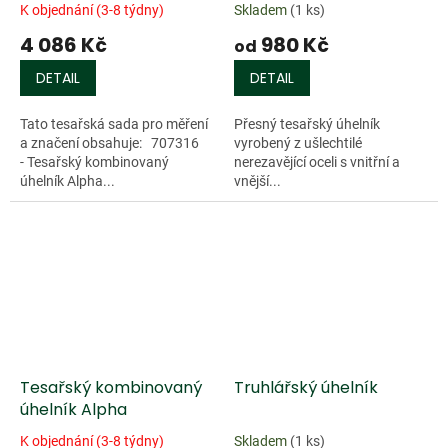
K objednání (3-8 týdny)
Skladem
(1 ks)
4 086 Kč
980 Kč
od
DETAIL
DETAIL
Tato tesařská sada pro měření
Přesný tesařský úhelník
a značení obsahuje: 707316
vyrobený z ušlechtilé
- Tesařský kombinovaný
nerezavějící oceli s vnitřní a
úhelník Alpha...
vnější...
Tesařský kombinovaný
Truhlářský úhelník
úhelník Alpha
K objednání (3-8 týdny)
Skladem
(1 ks)