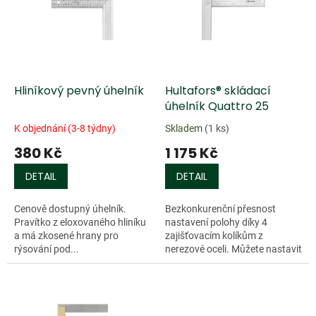
k
i
t
s
ů
p
r
o
d
Hliníkový pevný úhelník
Hultafors® skládací
u
úhelník Quattro 25
k
K objednání (3-8 týdny)
Skladem
(1 ks)
t
380 Kč
1 175 Kč
ů
DETAIL
DETAIL
Cenově dostupný úhelník.
Bezkonkurenční přesnost
Pravítko z eloxovaného hliníku
nastavení polohy díky 4
a má zkosené hrany pro
zajišťovacím kolíkům z
rýsování pod...
nerezové oceli. Můžete nastavit
3 úhly (45°, 90°, 135°) s
nulovou vůlí. Můžete ho také
snadno složit a...