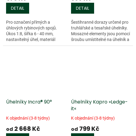
DETAIL
DETAIL
Pro označení přímých a
Šestihranné dorazy určené pro
úhlových rybinových spojů.
truhlářské a tesařské úhelníky.
Úkos 1:8, šířka 6 - 40 mm,
Mosazné elementy jsou pomocí
nastavitelný úhel, materiál
šroubu umístitelné na úhelník a
ušlechtilá ocel, jazýček a doraz
díky tomu lze nastavený úhel
o rozměrech 150 mm.
opakovaně přenášet....
Úhelníky Incra® 90°
Úhelníky Kapro »Ledge-
it«
K objednání (3-8 týdny)
K objednání (3-8 týdny)
2 668 Kč
799 Kč
od
od