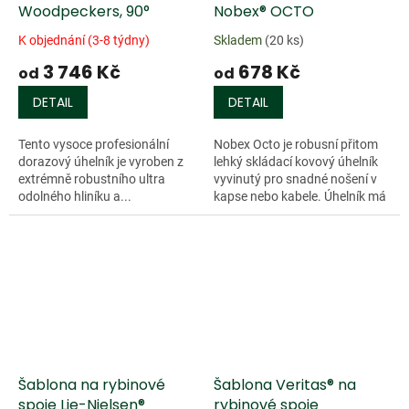
Woodpeckers, 90°
Nobex® OCTO
K objednání (3-8 týdny)
Skladem
(20 ks)
3 746 Kč
678 Kč
od
od
DETAIL
DETAIL
Tento vysoce profesionální
Nobex Octo je robusní přitom
dorazový úhelník je vyroben z
lehký skládací kovový úhelník
extrémně robustního ultra
vyvinutý pro snadné nošení v
odolného hliníku a...
kapse nebo kabele. Úhelník má
přednastaveno osm pozic po
22,5 ° (22.5°, 45°, 67.5°,...
Šablona na rybinové
Šablona Veritas® na
spoje Lie-Nielsen®
rybinové spoje