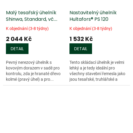
Malý tesařský úhelník
Nastavitelný úhelník
Shinwa, Standard, vč.
Hultafors® PS 120
Kovového dorazu
K objednání (3-8 týdny)
K objednání (3-8 týdny)
2 044 Kč
1 532 Kč
DETAIL
DETAIL
Pevný nerezový úhelník s
Tento skládací úhelník je velmi
kovovým dorazem v sadě pro
lehký a je tedy ideální pro
kontrolu, zda je hranaté dřevo
všechny stavební řemesla jako
kolmé (pravý úhel) a pro...
jsou tesařské, truhlářské a
zednické práce. Tento úhelník
můžete nastavit na čtyři...