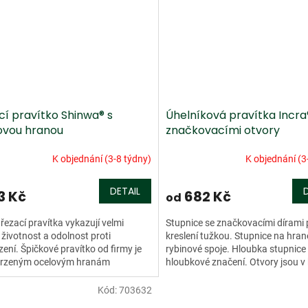
cí pravítko Shinwa® s
Úhelníková pravítka Incra
ovou hranou
značkovacími otvory
K objednání (3-8 týdny)
K objednání (3
DETAIL
3 Kč
682 Kč
od
řezací pravítka vykazují velmi
Stupnice se značkovacími dírami 
životnost a odolnost proti
kreslení tužkou. Stupnice na hran
ení. Špičkové pravítko od firmy je
rybinové spoje. Hloubka stupnice
tvrzeným ocelovým hranám
hloubkové značení. Otvory jsou v
tně odolnější a prakticky...
po 2 / 10 milimetrech....
Kód:
703632