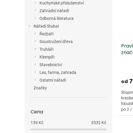
Kuchyňské příslušenství
Zahradní nářadí
Odborná literatura
Nářadí Stubai
Řezbáři
Soustružení dřeva
Praví
Truhláři
znač
Klempíři
Stavebnictví
Les, farma, zahrada
7
Ostatní nářadí
od
Značky
Stupni
kresle
hloubk
po 2 /
Cena
novými
139
Kč
3532
Kč