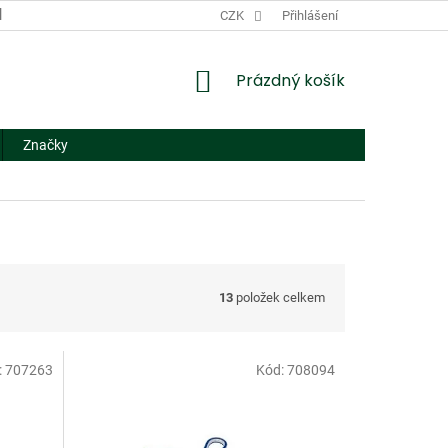
DODACÍ A PLATEBNÍ PODMÍNKY
CZK
NÁHRADNÍ PLNĚNÍ
Přihlášení
FORMUL
NÁKUPNÍ
Prázdný košík
KOŠÍK
Značky
13
položek celkem
:
707263
Kód:
708094