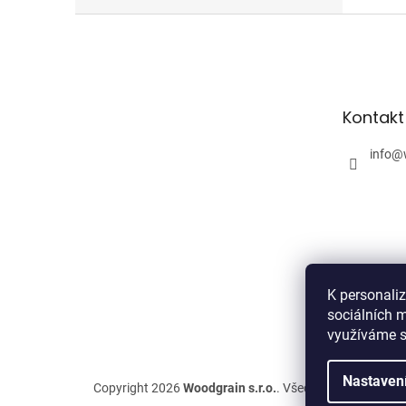
Z
á
p
a
t
Kontakt
í
info
@
K personali
sociálních m
využíváme s
Nastaven
Copyright 2026
Woodgrain s.r.o.
. Všechna práva vyhra