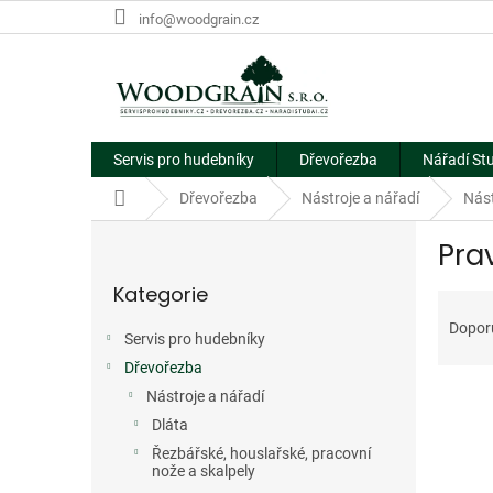
Přejít
info@woodgrain.cz
na
obsah
Servis pro hudebníky
Dřevořezba
Nářadí St
Domů
Dřevořezba
Nástroje a nářadí
Nást
P
Pra
o
Přeskočit
s
Kategorie
kategorie
Ř
t
a
r
Dopor
Servis pro hudebníky
z
a
e
Dřevořezba
n
V
n
n
Nástroje a nářadí
ý
í
í
Dláta
p
p
p
Řezbářské, houslařské, pracovní
i
r
a
nože a skalpely