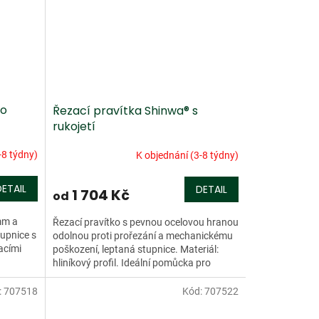
ko
Řezací pravítka Shinwa® s
rukojetí
-8 týdny)
K objednání (3-8 týdny)
DETAIL
DETAIL
1 704 Kč
od
mm a
Řezací pravítko s pevnou ocelovou hranou
tupnice s
odolnou proti prořezání a mechanickému
acími
poškození, leptaná stupnice. Materiál:
hliníkový profil. Ideální pomůcka pro
přesné pravoúhlé...
:
707518
Kód:
707522