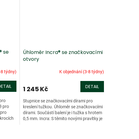
® se
Úhloměr Incra® se značkovacími
otvory
-8 týdny)
K objednání (3-8 týdny)
DETAIL
DETAIL
1 245 Kč
pro
Stupnice se značkovacími dírami pro
ě pro
kreslení tužkou. Úhloměr se značkovacími
 pro
dírami. Součástí balení je i tužka s hrotem
 krocích
0,5 mm. Incra: S těmito novými pravítky je
zaručeno...