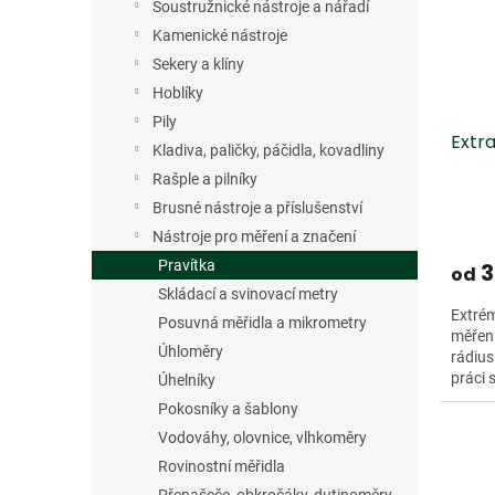
s
o
n
Soustružnické nástroje a nářadí
p
d
e
Kamenické nástroje
r
u
l
Sekery a klíny
o
k
d
t
Hoblíky
u
ů
Pily
Extr
k
Kladiva, paličky, páčidla, kovadliny
t
Rašple a pilníky
ů
Brusné nástroje a příslušenství
Nástroje pro měření a značení
Pravítka
3
od
Skládací a svinovací metry
Extré
Posuvná měřidla a mikrometry
měření
Úhloměry
rádius
práci 
Úhelníky
ušlecht
Pokosníky a šablony
Vodováhy, olovnice, vlhkoměry
Rovinostní měřidla