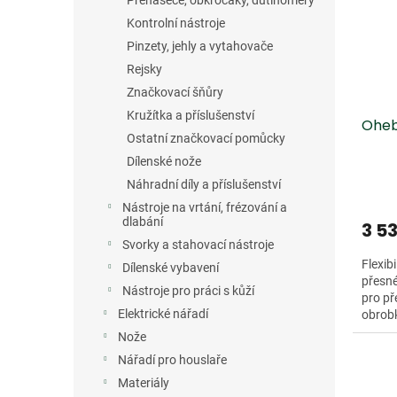
Přenašeče, obkročáky, dutinoměry
Kontrolní nástroje
Pinzety, jehly a vytahovače
Rejsky
Značkovací šňůry
Kružítka a příslušenství
Oheb
Ostatní značkovací pomůcky
Dílenské nože
Náhradní díly a příslušenství
Nástroje na vrtání, frézování a
dlabání
3 5
Svorky a stahovací nástroje
Flexib
Dílenské vybavení
přesné
Nástroje pro práci s kůží
pro př
Elektrické nářadí
obrobk
oceli...
Nože
Nářadí pro houslaře
Materiály