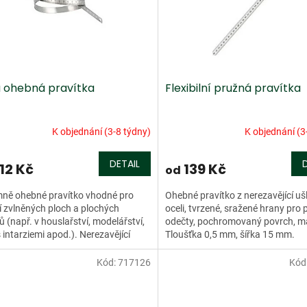
a ohebná pravítka
Flexibilní pružná pravítka
K objednání (3-8 týdny)
K objednání (3
DETAIL
12 Kč
139 Kč
od
mně ohebné pravítko vhodné pro
Ohebné pravítko z nerezavějící ušl
 zvlněných ploch a plochých
oceli, tvrzené, sražené hrany pro 
ů (např. v houslařství, modelářství,
odečty, pochromovaný povrch, m
s intarziemi apod.). Nerezavějící
Tloušťka 0,5 mm, šířka 15 mm.
ilá ocel,...
Kód:
717126
Kód