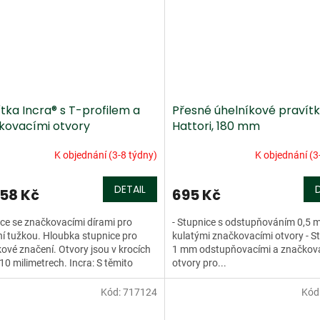
tka Incra® s T-profilem a
Přesné úhelníkové pravít
kovacími otvory
Hattori, 180 mm
K objednání (3-8 týdny)
K objednání (3
DETAIL
58 Kč
695 Kč
ce se značkovacími dírami pro
- Stupnice s odstupňováním 0,5 
ní tužkou. Hloubka stupnice pro
kulatými značkovacími otvory - S
ové značení. Otvory jsou v krocích
1 mm odstupňovacími a značkov
 10 milimetrech. Incra: S těmito
otvory pro...
 pravítky je...
Kód:
717124
Kód