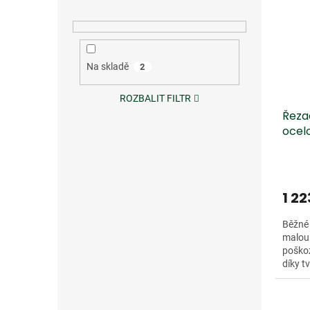
Na skladě
2
ROZBALIT FILTR
Řeza
ocel
1 22
Běžné 
malou 
poškoz
díky 
podsta