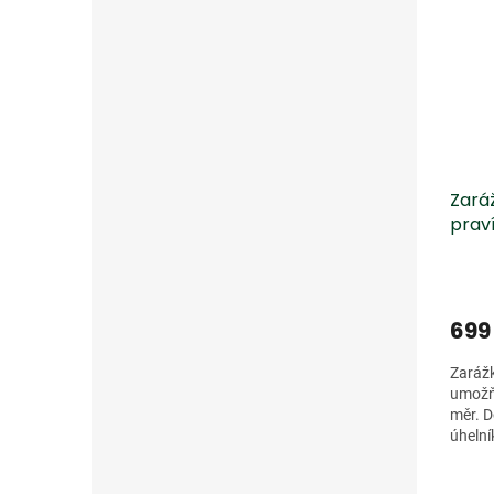
Zará
prav
699
Zarážk
umožň
měr. D
úhelní
šroube