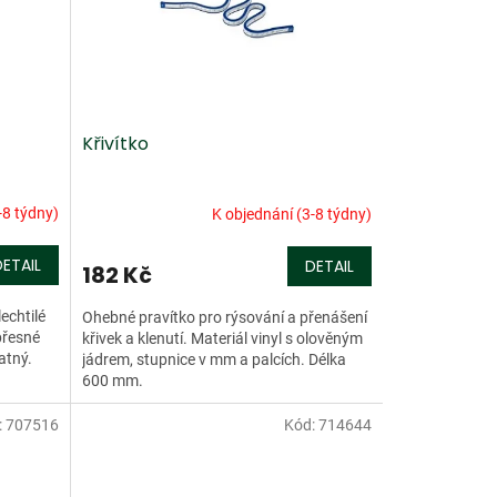
Křivítko
-8 týdny)
K objednání (3-8 týdny)
DETAIL
DETAIL
182 Kč
echtilé
Ohebné pravítko pro rýsování a přenášení
přesné
křivek a klenutí. Materiál vinyl s olověným
atný.
jádrem, stupnice v mm a palcích. Délka
600 mm.
:
707516
Kód:
714644