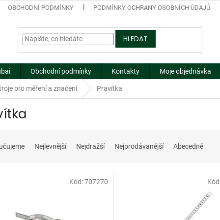
OBCHODNÍ PODMÍNKY
PODMÍNKY OCHRANY OSOBNÍCH ÚDAJŮ
HLEDAT
ubai
Obchodní podmínky
Kontakty
Moje objednávka
roje pro měření a značení
Pravítka
vítka
učujeme
Nejlevnější
Nejdražší
Nejprodávanější
Abecedně
Kód:
707270
Kód