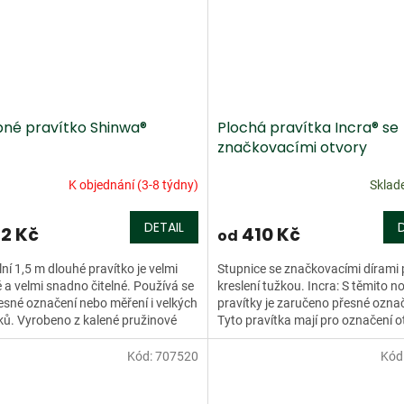
né pravítko Shinwa®
Plochá pravítka Incra® se
značkovacími otvory
K objednání (3-8 týdny)
Skla
DETAIL
32 Kč
410 Kč
od
ilní 1,5 m dlouhé pravítko je velmi
Stupnice se značkovacími dírami 
 a velmi snadno čitelné. Používá se
kreslení tužkou. Incra: S těmito n
esné označení nebo měření i velkých
pravítky je zaručeno přesné označ
ů. Vyrobeno z kalené pružinové
Tyto pravítka mají pro označení o
.
nebo štěrbiny které...
Kód:
707520
Kód