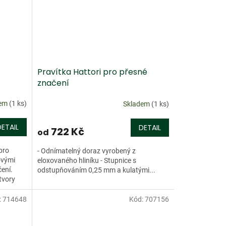
Pravítka Hattori pro přesné
značení
dem
(1 ks)
Skladem
(1 ks)
DETAIL
DETAIL
722 Kč
od
pro
- Odnímatelný doraz vyrobený z
ovými
eloxovaného hliníku - Stupnice s
ení.
odstupňováním 0,25 mm a kulatými...
tvory
:
714648
Kód:
707156