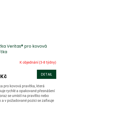
žka Veritas® pro kovová
ítka
K objednání (3-8 týdny)
DETAIL
 Kč
a pro kovová pravítka, která
uje rychlé a opakované přesnášení
oraz se umístí na pravítko nebo
k a v požadované pozici se zafixuje
m. Pomůcka je...
O