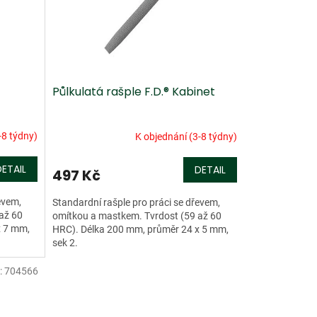
Půlkulatá rašple F.D.® Kabinet
-8 týdny)
K objednání (3-8 týdny)
DETAIL
DETAIL
497 Kč
evem,
Standardní rašple pro práci se dřevem,
až 60
omítkou a mastkem. Tvrdost (59 až 60
x 7 mm,
HRC). Délka 200 mm, průměr 24 x 5 mm,
sek 2.
:
704566