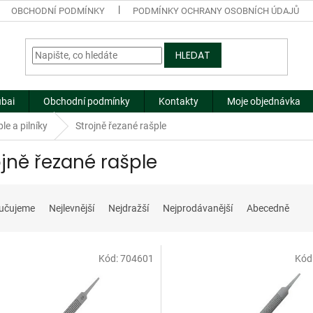
OBCHODNÍ PODMÍNKY
PODMÍNKY OCHRANY OSOBNÍCH ÚDAJŮ
HLEDAT
ubai
Obchodní podmínky
Kontakty
Moje objednávka
le a pilníky
Strojně řezané rašple
ojně řezané rašple
učujeme
Nejlevnější
Nejdražší
Nejprodávanější
Abecedně
Kód:
704601
Kód