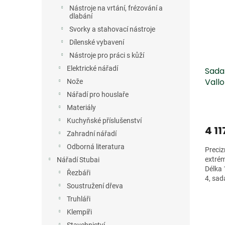
Nástroje na vrtání, frézování a
dlabání
Svorky a stahovací nástroje
Dílenské vybavení
Nástroje pro práci s kůží
Elektrické nářadí
Sada 
Vallo
Nože
Nářadí pro houslaře
Materiály
Kuchyňské příslušenství
4 11
Zahradní nářadí
Odborná literatura
Preciz
extrém
Nářadí Stubai
Délka 
Řezbáři
4, sad
Soustružení dřeva
zašpič
Truhláři
Klempíři