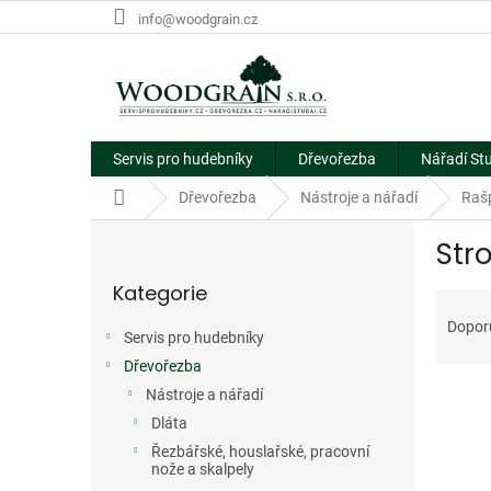
Přejít
info@woodgrain.cz
na
obsah
Servis pro hudebníky
Dřevořezba
Nářadí St
Domů
Dřevořezba
Nástroje a nářadí
Rašp
P
Str
o
Přeskočit
s
Kategorie
kategorie
Ř
t
a
r
Dopor
Servis pro hudebníky
z
a
e
Dřevořezba
n
V
n
n
Nástroje a nářadí
ý
í
í
Dláta
p
p
p
Řezbářské, houslařské, pracovní
i
r
a
nože a skalpely