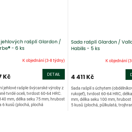
jehlových rašplí Glardon /
Sada rašplí Glardon / Val
rbe® - 6 ks
Habilis - 5 ks
K objednání (3-8 týdny)
K objednání (3
DETAIL
7 Kč
4 411 Kč
ní jehlové rašple švýcarské výroby z
Sada rašplí s úchytem (obdélníko
ně tvrdé oceli, tvrdost 60-64 HRC.
rukojeť), tvrdost 60-64 HRC, délk
140 mm, délka seku 75 mm, hrubost
mm, délka seku 100 mm, hrubost 
a 6 kusů (plochá, plochá
5 kusů (plochá, půlkulatá, trojhra
atělá,...
čtyřhranná, kulatá).
O
v
l