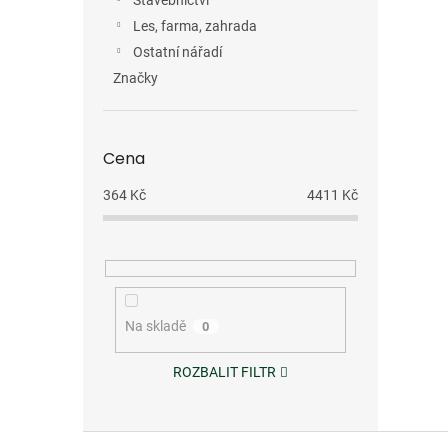
Stavebnictví
Les, farma, zahrada
Ostatní nářadí
Značky
Cena
364
Kč
4411
Kč
Na skladě
0
ROZBALIT FILTR
Z