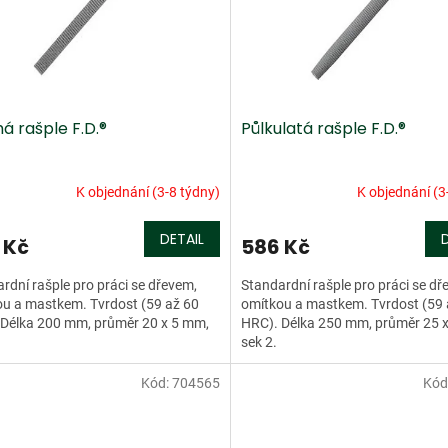
á rašple F.D.®
Půlkulatá rašple F.D.®
K objednání (3-8 týdny)
K objednání (3
DETAIL
 Kč
586 Kč
rdní rašple pro práci se dřevem,
Standardní rašple pro práci se dř
u a mastkem. Tvrdost (59 až 60
omítkou a mastkem. Tvrdost (59 
 Délka 200 mm, průměr 20 x 5 mm,
HRC). Délka 250 mm, průměr 25 
sek 2.
Kód:
704565
Kód