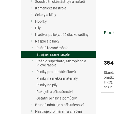
s
o
n
Soustružnické nástroje a nářadí
p
d
e
Kamenické nástroje
r
u
l
Sekery a klíny
o
k
d
t
Hoblíky
u
ů
Pily
Ploch
k
Kladiva, paličky, páčidla, kovadliny
t
Rašple a pilníky
ů
Ručně řezané rašple
Strojně řezané rašple
Rašple Superhard, Microplane a
364
Pilové rašple
Pilníky pro obrábění kovů
Standa
omítko
Pilníky na měkké materiály
HRC).
Pilníky na pily
sek 2.
Rukojeti a příslušenství
Ostatní pilníky a pomůcky
Brusné nástroje a příslušenství
Nástroje pro měření a značení