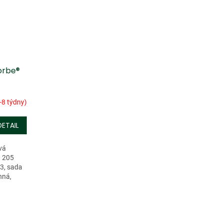
lorbe®
-8 týdny)
DETAIL
vá
a 205
3, sada
nná,