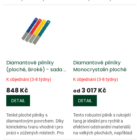
kvalitní diamantové pilníky s
kvalitní diamantové pilníky s
monokrystalickou
monokrystalickou
diamantovou vrstvou pro...
diamantovou vrstvou pro...
Diamantové pilníky
Diamantové pilníky
(ploché, široké) - sada 4
Monocrystalin ploché
ks
K objednání (3-8 týdny)
K objednání (3-8 týdny)
848 Kč
3 017 Kč
od
DETAIL
DETAIL
Tenké ploché pilníky s
Tento robustní pilník s rukojetí
diamantovým povrchem. Díky
tang je ideální pro rychlé a
kónickému tvaru vhodné i pro
efektivní odstranění materiálů
práci v zúžených místech. Pro
na velkých plochách, například
ostření nožů a nástrojů a také
na kalených polotovarů nožů.