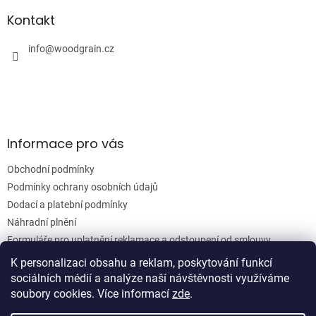
í
p
í
p
a
Kontakt
r
t
v
í
info
@
woodgrain.cz
k
y
v
ý
p
i
s
Informace pro vás
u
Obchodní podmínky
Podmínky ochrany osobních údajů
Dodací a platební podmínky
Náhradní plnění
Formuláře pro uplatnění reklamace a odstoupení od smlouvy
Moje objednávka
K personalizaci obsahu a reklam, poskytování funkcí
sociálních médií a analýze naší návštěvnosti využíváme
soubory cookies. Více informací
zde
.