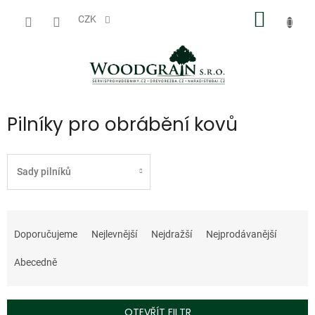
Přejít
NÁKUP
na
CZK
obsah
KOŠÍK
Pilníky pro obrábění kovů
Sady pilníků
Ř
a
Doporučujeme
Nejlevnější
Nejdražší
Nejprodávanější
z
e
Abecedně
n
í
p
OTEVŘÍT FILTR