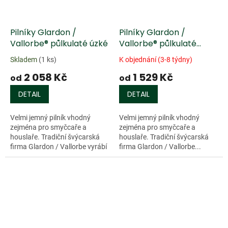
Pilníky Glardon /
Pilníky Glardon /
Vallorbe® půlkulaté úzké
Vallorbe® půlkulaté
úzké, rukojeť z Jasanu
Skladem
(1 ks)
K objednání (3-8 týdny)
2 058 Kč
1 529 Kč
od
od
DETAIL
DETAIL
Velmi jemný pilník vhodný
Velmi jemný pilník vhodný
zejména pro smyčcaře a
zejména pro smyčcaře a
houslaře. Tradiční švýcarská
houslaře. Tradiční švýcarská
firma Glardon / Vallorbe vyrábí
firma Glardon / Vallorbe...
kvalitní pilníky které splňují
vysoké standardy kvality v...