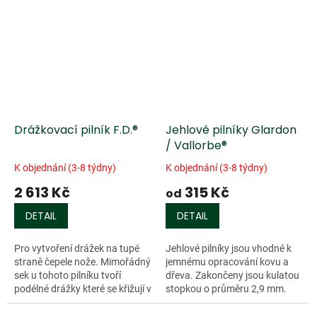
tvrdých kovových ostří.
Diamantové pilníky...
Zrnitost...
Drážkovací pilník F.D.®
Jehlové pilníky Glardon
/ Vallorbe®
K objednání (3-8 týdny)
K objednání (3-8 týdny)
2 613 Kč
315 Kč
od
DETAIL
DETAIL
Pro vytvoření drážek na tupé
Jehlové pilníky jsou vhodné k
straně čepele nože. Mimořádný
jemnému opracování kovu a
sek u tohoto pilníku tvoří
dřeva. Zakončeny jsou kulatou
podélné drážky které se křižují v
stopkou o průměru 2,9 mm.
úhlu 90° s příčnými drážkami.
celková délka 140 mm, délka
Vhodný pro dřevo, neželezné...
seku 75 mm, provedení 0 -