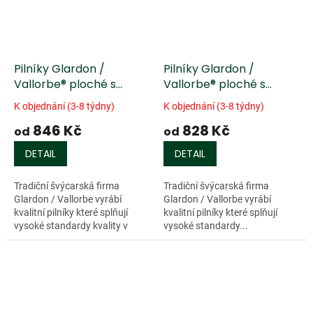
Pilníky Glardon /
Pilníky Glardon /
Vallorbe® ploché s
Vallorbe® ploché s
dvojitým sekem
dvojitým sekem, rukojeť
K objednání (3-8 týdny)
K objednání (3-8 týdny)
z Jasanu
846 Kč
828 Kč
od
od
DETAIL
DETAIL
Tradiční švýcarská firma
Tradiční švýcarská firma
Glardon / Vallorbe vyrábí
Glardon / Vallorbe vyrábí
kvalitní pilníky které splňují
kvalitní pilníky které splňují
vysoké standardy kvality v
vysoké standardy...
průmyslu. 200 letá zkušenost
zaručuje vynikající životnost
a...