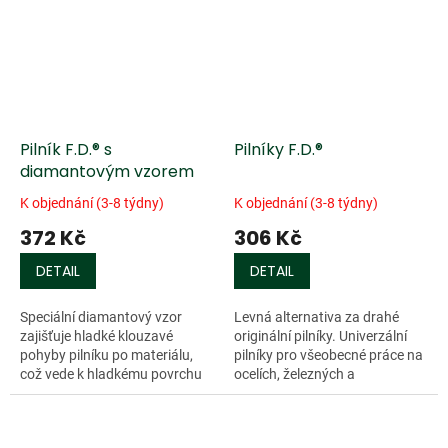
Pilník F.D.® s
Pilníky F.D.®
diamantovým vzorem
K objednání (3-8 týdny)
K objednání (3-8 týdny)
372 Kč
306 Kč
DETAIL
DETAIL
Speciální diamantový vzor
Levná alternativa za drahé
zajišťuje hladké klouzavé
originální pilníky. Univerzální
pohyby pilníku po materiálu,
pilníky pro všeobecné práce na
což vede k hladkému povrchu
ocelích, železných a
s...
neželezných kovech. Plastová
rukojeť.