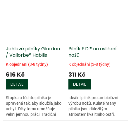
hrubý nebo...
Jehlové pilníky Glardon
Pilník F.D.® na ostření
/ Vallorbe® Habilis
nožů
K objednání (3-8 týdny)
K objednání (3-8 týdny)
616 Kč
311 Kč
DETAIL
DETAIL
Stopka u těchto pilníku je
Ideální pilník pro ambiciózní
upravená tak, aby sloužila jako
výrobu nožů. Kulaté hrany
úchyt. Díky tomu umožňuje
pilníku jsou důležitým
velmi jemnou práci. Tradiční
atributem kvalitního ostří.
švýcarská firma Glardon /
Délka 200 mm, profil 20 x 4
Vallorbe vyrábí kvalitní pilníky...
mm, 3 - velmi jemný.