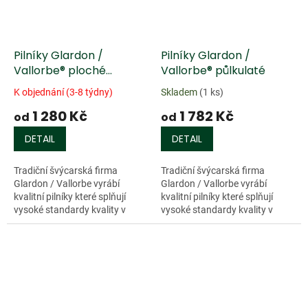
Pilníky Glardon /
Pilníky Glardon /
Vallorbe® ploché
Vallorbe® půlkulaté
špičaté
K objednání (3-8 týdny)
Skladem
(1 ks)
1 280 Kč
1 782 Kč
od
od
DETAIL
DETAIL
Tradiční švýcarská firma
Tradiční švýcarská firma
Glardon / Vallorbe vyrábí
Glardon / Vallorbe vyrábí
kvalitní pilníky které splňují
kvalitní pilníky které splňují
vysoké standardy kvality v
vysoké standardy kvality v
průmyslu. 200 letá zkušenost
průmyslu. 200 letá zkušenost
zaručuje vynikající životnost
zaručuje vynikající životnost
a...
a...