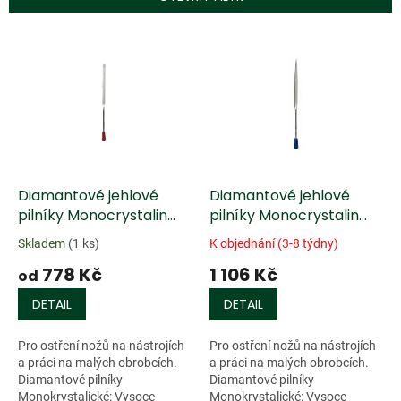
r
o
V
d
ý
u
p
k
i
t
s
ů
p
r
o
d
Diamantové jehlové
Diamantové jehlové
u
pilníky Monocrystalin
pilníky Monocrystalin
k
ploché
půlkulaté
Skladem
(1 ks)
K objednání (3-8 týdny)
t
778 Kč
1 106 Kč
ů
od
DETAIL
DETAIL
Pro ostření nožů na nástrojích
Pro ostření nožů na nástrojích
a práci na malých obrobcích.
a práci na malých obrobcích.
Diamantové pilníky
Diamantové pilníky
Monokrystalické: Vysoce
Monokrystalické: Vysoce