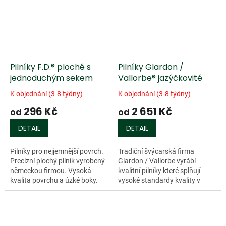
Pilníky F.D.® ploché s
Pilníky Glardon /
jednoduchým sekem
Vallorbe® jazýčkovité
K objednání (3-8 týdny)
K objednání (3-8 týdny)
296 Kč
2 651 Kč
od
od
DETAIL
DETAIL
Pilníky pro nejjemnější povrch.
Tradiční švýcarská firma
Precizní plochý pilník vyrobený
Glardon / Vallorbe vyrábí
německou firmou. Vysoká
kvalitní pilníky které splňují
kvalita povrchu a úzké boky.
vysoké standardy kvality v
průmyslu. 200 letá zkušenost
zaručuje vynikající životnost
a...