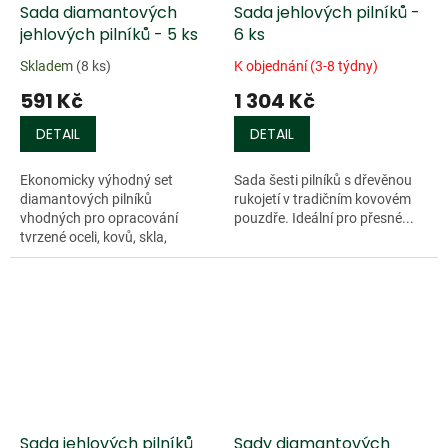
Sada diamantových
Sada jehlových pilníků -
jehlových pilníků - 5 ks
6 ks
Skladem
(8 ks)
K objednání (3-8 týdny)
591 Kč
1 304 Kč
DETAIL
DETAIL
Ekonomicky výhodný set
Sada šesti pilníků s dřevěnou
diamantových pilníků
rukojetí v tradičním kovovém
vhodných pro opracování
pouzdře. Ideální pro přesné...
tvrzené oceli, kovů, skla,
keramiky apod. Vhodné také
pro obrábění dřeva. Délka
nástroje 70 mm, celková
délka...
Sada jehlových pilníků
Sady diamantových