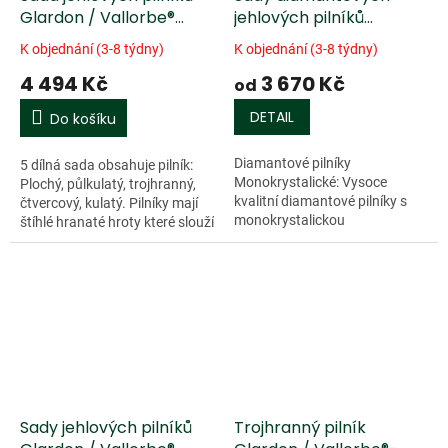
Glardon / Vallorbe®
jehlových pilníků
Habilis - 5 ks
Monocrystalin - 5 ks
K objednání (3-8 týdny)
K objednání (3-8 týdny)
4 494 Kč
3 670 Kč
od
DETAIL
Do košíku
Diamantové pilníky
5 dílná sada obsahuje pilník:
Monokrystalické: Vysoce
Plochý, půlkulatý, trojhranný,
kvalitní diamantové pilníky s
čtvercový, kulatý. Pilníky mají
monokrystalickou
štíhlé hranaté hroty které slouží
diamantovou vrstvou pro
jako rukojeti. Jsou vhodné pro
dlouhou životnost hran.
zvláště jemné...
Efektivní proti oděru. Jsou
vhodné...
Sady jehlových pilníků
Trojhranný pilník