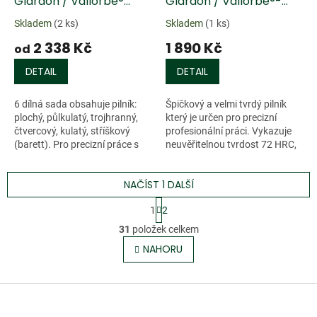
Glardon / Vallorbe®
Glardon / Vallorbe®-
Needle - 6 ks
Valtitan
Skladem
(2 ks)
Skladem
(1 ks)
2 338 Kč
1 890 Kč
od
DETAIL
DETAIL
6 dílná sada obsahuje pilník:
Špičkový a velmi tvrdý pilník
plochý, půlkulatý, trojhranný,
který je určen pro precizní
čtvercový, kulatý, stříškový
profesionální práci. Vykazuje
(barett). Pro precizní práce s
neuvěřitelnou tvrdost 72 HRC,
kovem a dřevem. Kulatá
díky které je odolný vůči
vroubkovaná ocelová
opotřebení a je možné ho
NAČÍST 1 DALŠÍ
rukojeť....
použít i...
S
1
2
t
O
r
31
položek celkem
v
á
l
NAHORU
n
á
k
o
d
v
Z
a
á
c
á
n