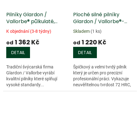
Pilníky Glardon /
Ploché silné pilníky
Vallorbe® půlkulaté,
Glardon / Vallorbe®-
rukojeť z Jasanu
Valtitan
K objednání (3-8 týdny)
Skladem
(1 ks)
1 362 Kč
1 220 Kč
od
od
DETAIL
DETAIL
Tradiční švýcarská firma
Špičkový a velmi tvrdý pilník
Glardon / Vallorbe vyrábí
který je určen pro precizní
kvalitní pilníky které splňují
profesionální práci. Vykazuje
vysoké standardy...
neuvěřitelnou tvrdost 72 HRC,
díky které je odolný vůči
opotřebení a je možné ho
použít i...