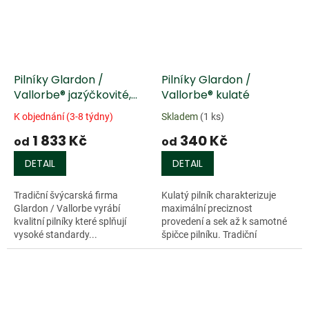
Pilníky Glardon /
Pilníky Glardon /
Vallorbe® jazýčkovité,
Vallorbe® kulaté
rukojeť z Jasanu
K objednání (3-8 týdny)
Skladem
(1 ks)
1 833 Kč
340 Kč
od
od
DETAIL
DETAIL
Tradiční švýcarská firma
Kulatý pilník charakterizuje
Glardon / Vallorbe vyrábí
maximální preciznost
kvalitní pilníky které splňují
provedení a sek až k samotné
vysoké standardy...
špičce pilníku. Tradiční
švýcarská firma Glardon /
Vallorbe vyrábí kvalitní pilníky
které splňují...