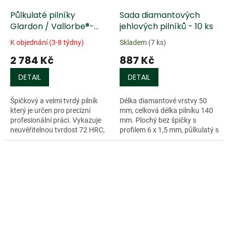
Půlkulaté pilníky
Sada diamantových
Glardon / Vallorbe®-
jehlových pilníků - 10 ks
Valtitan
K objednání (3-8 týdny)
Skladem
(7 ks)
2 784 Kč
887 Kč
DETAIL
DETAIL
Špičkový a velmi tvrdý pilník
Délka diamantové vrstvy 50
který je určen pro precizní
mm, celková délka pilníku 140
profesionální práci. Vykazuje
mm. Plochý bez špičky s
neuvěřitelnou tvrdost 72 HRC,
profilem 6 x 1,5 mm, půlkulatý s
díky které je odolný vůči
profilem 5 x 2 mm, čtyřhranný
opotřebení a je možné ho
2,5 mm x 2,5 mm, trojhranný
použít i...
3,5...