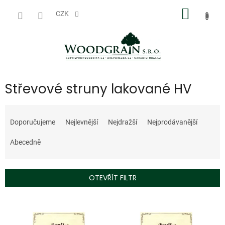
Přejít
NÁKUP
na
CZK
obsah
KOŠÍK
Střevové struny lakované HV
Ř
a
Doporučujeme
Nejlevnější
Nejdražší
Nejprodávanější
z
e
Abecedně
n
í
p
OTEVŘÍT FILTR
r
o
V
d
Doprodej
Doprodej
ý
u
p