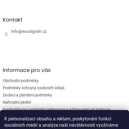
Z
á
á
d
p
a
a
Kontakt
c
t
í
í
info
@
woodgrain.cz
p
r
v
k
y
v
ý
Informace pro vás
p
i
Obchodní podmínky
s
u
Podmínky ochrany osobních údajů
Dodací a platební podmínky
Náhradní plnění
Formuláře pro uplatnění reklamace a odstoupení od smlouvy
Moje objednávka
K personalizaci obsahu a reklam, poskytování funkcí
sociálních médií a analýze naší návštěvnosti využíváme