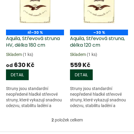
k
i
t
s
ů
p
r
o
–30 %
–30 %
až
d
Aquila, Střevová struna
Aquila, Střevová struna,
u
HV, délka 180 cm
délka 120 cm
k
Skladem
(1 ks)
Skladem
(1 ks)
t
630 Kč
559 Kč
ů
od
DETAIL
DETAIL
Struny jsou standardní
Struny jsou standardní
neopředené hladké střevové
neopředené hladké střevové
struny, které vykazují snadnou
struny, které vykazují snadnou
odezvu, stabilitu ladění a
odezvu, stabilitu ladění a
dlouhou životnost.
dlouhou životnost.
2
položek celkem
O
v
l