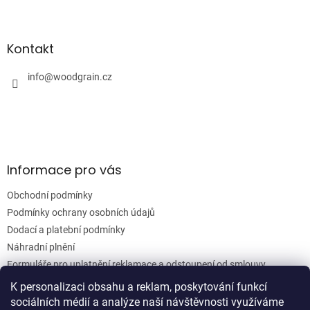
l
Z
á
á
d
p
a
a
Kontakt
c
t
í
í
info
@
woodgrain.cz
p
r
v
k
y
v
ý
Informace pro vás
p
i
Obchodní podmínky
s
u
Podmínky ochrany osobních údajů
Dodací a platební podmínky
Náhradní plnění
Formuláře pro uplatnění reklamace a odstoupení od smlouvy
Moje objednávka
K personalizaci obsahu a reklam, poskytování funkcí
sociálních médií a analýze naší návštěvnosti využíváme