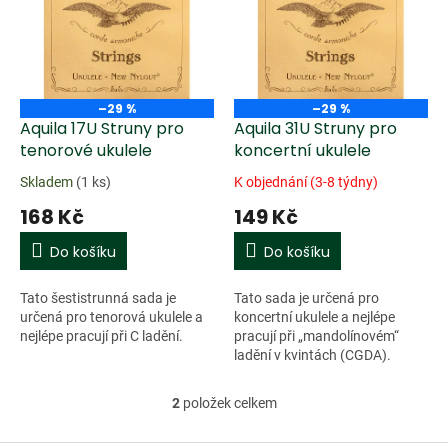
k
i
t
s
ů
p
r
o
–29 %
–29 %
d
Aquila 17U Struny pro
Aquila 31U Struny pro
u
tenorové ukulele
koncertní ukulele
k
Skladem
(1 ks)
K objednání (3-8 týdny)
t
168 Kč
149 Kč
ů
Do košíku
Do košíku
Tato šestistrunná sada je
Tato sada je určená pro
určená pro tenorová ukulele a
koncertní ukulele a nejlépe
nejlépe pracují při C ladění.
pracují při „mandolínovém“
ladění v kvintách (CGDA).
2
položek celkem
O
v