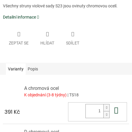
Všechny struny violové sady S23 jsou ovinuty chromovou ocelí.
Detailní informace
ZEPTAT SE
HLÍDAT
SDÍLET
Varianty
Popis
A chromová ocel
K objednání (3-8 týdny)
| TS18
Do 
391 Kč
D chromová ocel