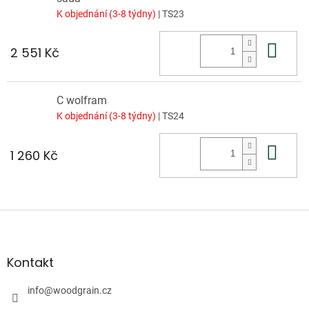
K objednání (3-8 týdny)
| TS23
Do 
2 551 Kč
C wolfram
K objednání (3-8 týdny)
| TS24
Do 
1 260 Kč
Z
á
p
a
Kontakt
t
í
info
@
woodgrain.cz