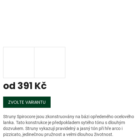
od
391 Kč
Měrná
cena:
ZVOLTE VARIANTU
Struny Spirocore jsou zkonstruovány na bázi opředeného ocelového
lanka. Tato konstrukce je předpokladem sytého tónu s dlouhým
dozvukem. Struny vykazují pravidelný a jasný tón při hře arco i
pizzicato, jedinečnou pružnost a velmi dlouhou životnost.