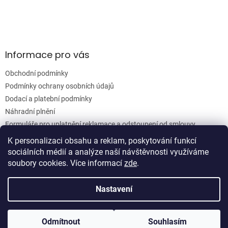
Informace pro vás
Obchodní podmínky
Podmínky ochrany osobních údajů
Dodací a platební podmínky
Náhradní plnění
Formuláře pro uplatnění reklamace a odstoupení od smlouvy
Moje objednávka
K personalizaci obsahu a reklam, poskytování funkcí
sociálních médií a analýze naší návštěvnosti využíváme
soubory cookies. Více informací
zde
.
Vytvořil Shoptet
Nastavení
Copyright 2026
Woodgrain s.r.o.
. Všechna práva vyhrazena.
Odmítnout
Souhlasím
Upravit nastavení cookies