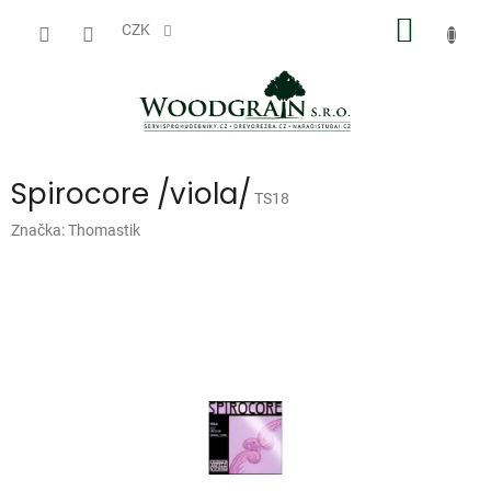
Přejít
NÁKUP
na
CZK
obsah
KOŠÍK
Spirocore /viola/
TS18
Značka:
Thomastik