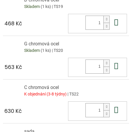
Skladem
(1 ks)
| TS19
Do 
468 Kč
G chromová ocel
Skladem
(1 ks)
| TS20
Do 
563 Kč
C chromová ocel
K objednání (3-8 týdny)
| TS22
Do 
630 Kč
sada