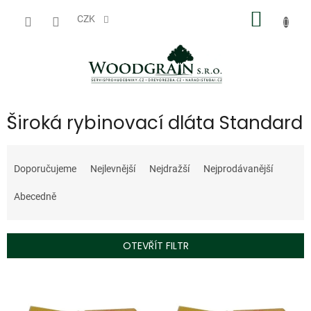
Přejít
NÁKUP
na
CZK
obsah
KOŠÍK
Široká rybinovací dláta Standard
Ř
a
Doporučujeme
Nejlevnější
Nejdražší
Nejprodávanější
z
e
Abecedně
n
í
p
OTEVŘÍT FILTR
r
o
V
d
ý
u
p