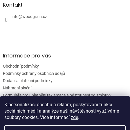
a
a
Kontakt
c
t
í
í
info
@
woodgrain.cz
p
r
v
k
y
v
ý
Informace pro vás
p
i
Obchodní podmínky
s
u
Podmínky ochrany osobních údajů
Dodací a platební podmínky
Náhradní plnění
Formuláře pro uplatnění reklamace a odstoupení od smlouvy
Moje objednávka
K personalizaci obsahu a reklam, poskytování funkcí
sociálních médií a analýze naší návštěvnosti využíváme
soubory cookies. Více informací
zde
.
Vytvořil Shoptet