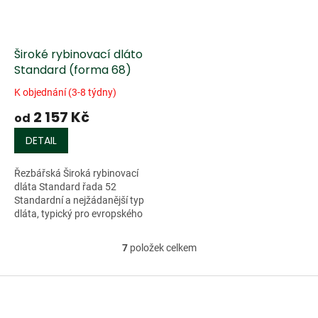
Široké rybinovací dláto
Standard (forma 68)
K objednání (3-8 týdny)
2 157 Kč
od
DETAIL
Řezbářská Široká rybinovací
dláta Standard řada 52
Standardní a nejžádanější typ
dláta, typický pro evropského
uživatele. Charakterizují jej dvě
přednosti. Kompaktnost a...
7
položek celkem
O
v
l
Z
á
á
d
p