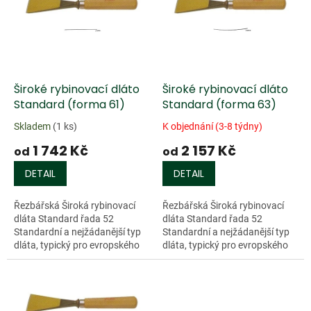
k
i
t
s
ů
p
r
o
d
Široké rybinovací dláto
Široké rybinovací dláto
u
Standard (forma 61)
Standard (forma 63)
k
Skladem
(1 ks)
K objednání (3-8 týdny)
t
1 742 Kč
2 157 Kč
ů
od
od
DETAIL
DETAIL
Řezbářská Široká rybinovací
Řezbářská Široká rybinovací
dláta Standard řada 52
dláta Standard řada 52
Standardní a nejžádanější typ
Standardní a nejžádanější typ
dláta, typický pro evropského
dláta, typický pro evropského
uživatele. Charakterizují jej dvě
uživatele. Charakterizují jej dvě
přednosti. Kompaktnost a...
přednosti. Kompaktnost a...