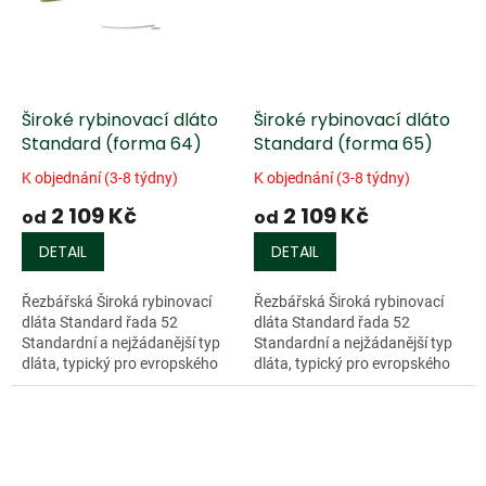
Široké rybinovací dláto
Široké rybinovací dláto
Standard (forma 64)
Standard (forma 65)
K objednání (3-8 týdny)
K objednání (3-8 týdny)
2 109 Kč
2 109 Kč
od
od
DETAIL
DETAIL
Řezbářská Široká rybinovací
Řezbářská Široká rybinovací
dláta Standard řada 52
dláta Standard řada 52
Standardní a nejžádanější typ
Standardní a nejžádanější typ
dláta, typický pro evropského
dláta, typický pro evropského
uživatele. Charakterizují jej dvě
uživatele. Charakterizují jej dvě
přednosti. Kompaktnost a...
přednosti. Kompaktnost a...