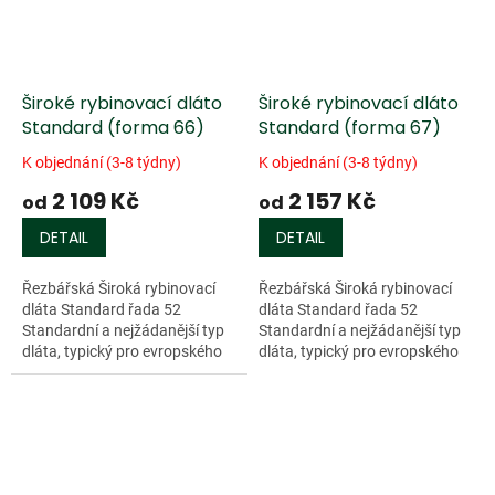
Široké rybinovací dláto
Široké rybinovací dláto
Standard (forma 66)
Standard (forma 67)
K objednání (3-8 týdny)
K objednání (3-8 týdny)
2 109 Kč
2 157 Kč
od
od
DETAIL
DETAIL
Řezbářská Široká rybinovací
Řezbářská Široká rybinovací
dláta Standard řada 52
dláta Standard řada 52
Standardní a nejžádanější typ
Standardní a nejžádanější typ
dláta, typický pro evropského
dláta, typický pro evropského
uživatele. Charakterizují jej dvě
uživatele. Charakterizují jej dvě
přednosti. Kompaktnost a...
přednosti. Kompaktnost a...