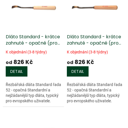
k
i
t
s
ů
p
r
o
d
Dláto Standard - krátce
Dláto Standard - krátce
u
zahnuté - opačné (profil
zahnuté - opačné (profil
k
4)
6)
K objednání (3-8 týdny)
K objednání (3-8 týdny)
t
826 Kč
826 Kč
ů
od
od
DETAIL
DETAIL
Řezbářská dláta Standard řada
Řezbářská dláta Standard řada
52 - opačná Standardní a
52 - opačná Standardní a
nejžádanější typ dláta, typický
nejžádanější typ dláta, typický
pro evropského uživatele.
pro evropského uživatele.
Charakterizují jej dvě
Charakterizují jej dvě
přednosti. Kompaktnost a
přednosti. Kompaktnost a
relativně...
relativně...