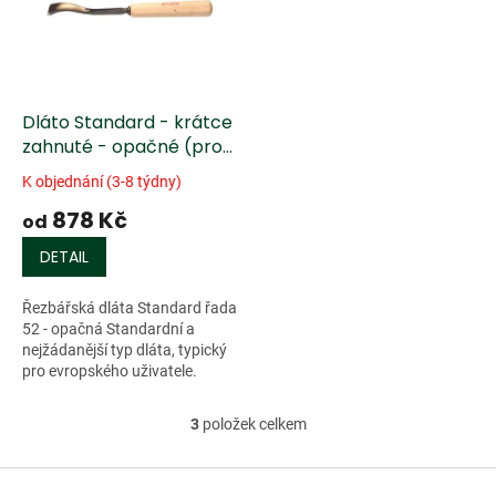
Dláto Standard - krátce
zahnuté - opačné (profil
8)
K objednání (3-8 týdny)
878 Kč
od
DETAIL
Řezbářská dláta Standard řada
52 - opačná Standardní a
nejžádanější typ dláta, typický
pro evropského uživatele.
Charakterizují jej dvě
přednosti. Kompaktnost a
3
položek celkem
O
relativně...
v
l
Z