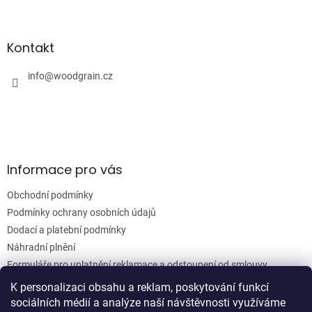
Z
á
á
d
p
a
a
Kontakt
c
t
í
í
info
@
woodgrain.cz
p
r
v
k
y
v
ý
Informace pro vás
p
i
Obchodní podmínky
s
u
Podmínky ochrany osobních údajů
Dodací a platební podmínky
Náhradní plnění
Formuláře pro uplatnění reklamace a odstoupení od smlouvy
Moje objednávka
K personalizaci obsahu a reklam, poskytování funkcí
sociálních médií a analýze naší návštěvnosti využíváme