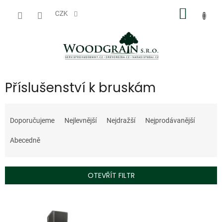
Přejít
NÁKUP
na
CZK
obsah
KOŠÍK
Příslušenství k bruskám
Ř
a
Doporučujeme
Nejlevnější
Nejdražší
Nejprodávanější
z
e
Abecedně
n
í
p
OTEVŘÍT FILTR
r
o
V
d
ý
u
p