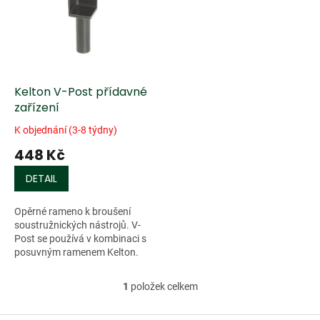
k
i
t
s
ů
p
r
o
d
Kelton V-Post přídavné
u
zařízení
k
K objednání (3-8 týdny)
t
448 Kč
ů
DETAIL
Opěrné rameno k broušení
soustružnických nástrojů. V-
Post se používá v kombinaci s
posuvným ramenem Kelton.
1
položek celkem
O
v
l