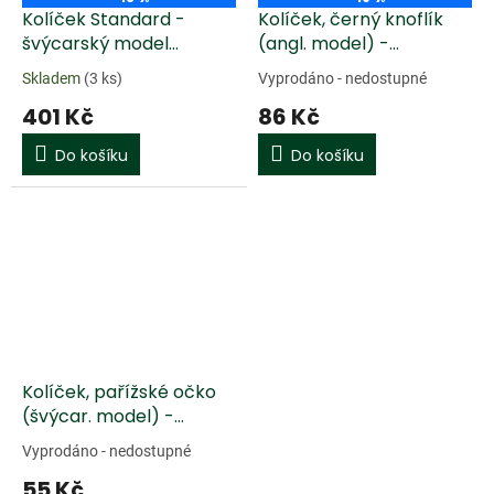
Kolíček Standard -
Kolíček, černý knoflík
švýcarský model
(angl. model) -
(pozlacený člunek)
palisandr - housle 4/4,
Skladem
(3 ks)
Vyprodáno - nedostupné
palisandr - violoncello
střední
401 Kč
86 Kč
4/4, střední
Do košíku
Do košíku
Kolíček, pařížské očko
(švýcar. model) -
palisandr - housle 4/4,
Vyprodáno - nedostupné
střední
55 Kč