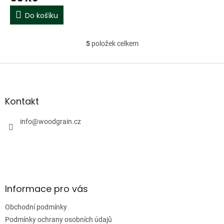
Do košíku
5
položek celkem
O
v
l
Z
á
á
d
p
a
a
Kontakt
c
t
í
í
info
@
woodgrain.cz
p
r
v
k
y
v
ý
Informace pro vás
p
i
Obchodní podmínky
s
u
Podmínky ochrany osobních údajů