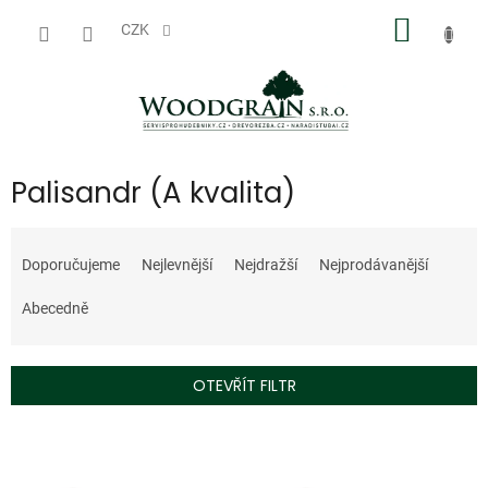
Přejít
NÁKUP
na
CZK
obsah
KOŠÍK
Palisandr (A kvalita)
Ř
a
Doporučujeme
Nejlevnější
Nejdražší
Nejprodávanější
z
e
Abecedně
n
í
p
OTEVŘÍT FILTR
r
o
V
d
ý
u
p