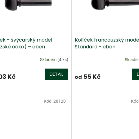
ček - švýcarský model
Kolíček francouzský mode
ížské očko) – eben
Standard - eben
Skladem
(4 ks)
Sklad
DETAIL
03 Kč
55 Kč
od
Kód:
281201
Kód