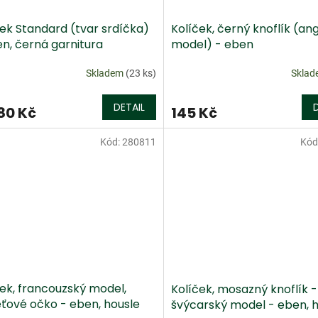
ček Standard (tvar srdíčka)
Kolíček, černý knoflík (ang
en, černá garnitura
model) - eben
Skladem
(23 ks)
Skla
DETAIL
80 Kč
145 Kč
Kód:
280811
Kód
ček, francouzský model,
Kolíček, mosazný knoflík -
eťové očko - eben, housle
švýcarský model - eben, 