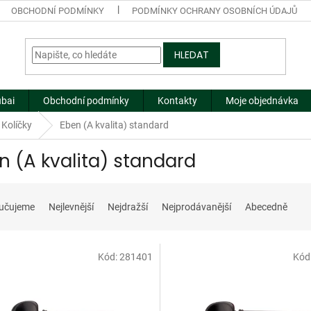
OBCHODNÍ PODMÍNKY
PODMÍNKY OCHRANY OSOBNÍCH ÚDAJŮ
HLEDAT
ubai
Obchodní podmínky
Kontakty
Moje objednávka
Kolíčky
Eben (A kvalita) standard
n (A kvalita) standard
učujeme
Nejlevnější
Nejdražší
Nejprodávanější
Abecedně
Kód:
281401
Kód