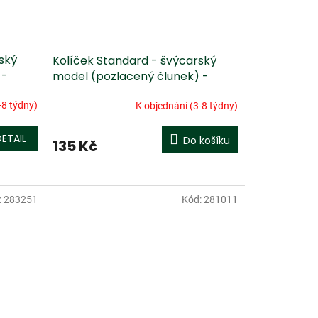
ský
Kolíček Standard - švýcarský
 -
model (pozlacený člunek) -
eben, housle 4/4, střední
-8 týdny)
K objednání (3-8 týdny)
DETAIL
Do košíku
135 Kč
:
283251
Kód:
281011