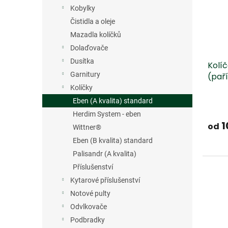
s
o
n
Kobylky
p
d
e
r
u
Čistidla a oleje
l
o
k
Mazadla kolíčků
d
t
Dolaďovače
u
ů
Dusítka
Kolí
k
Garnitury
(pař
t
ů
Kolíčky
Eben (A kvalita) standard
Herdim System - eben
1
od
Wittner®
Eben (B kvalita) standard
Palisandr (A kvalita)
Příslušenství
Kytarové příslušenství
Notové pulty
Odvlkovače
Podbradky