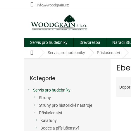
Přejít
info@woodgrain.cz
na
obsah
Servis pro hudebníky
Dřevořezba
Nářadí St
Domů
Servis pro hudebníky
Příslušenství
P
Ebe
o
Přeskočit
s
Kategorie
kategorie
Ř
t
a
r
Dopor
Servis pro hudebníky
z
a
e
Struny
n
V
n
n
Struny pro historické nástroje
ý
í
í
Příslušenství
p
p
p
Kalafuny
i
r
a
Bodce a příslušenství