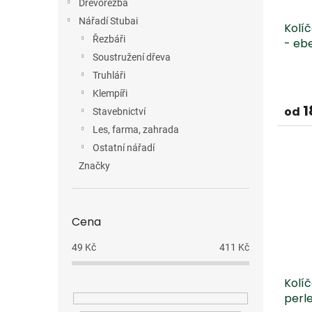
Dřevořezba
Nářadí Stubai
Kolí
Řezbáři
- eb
Soustružení dřeva
Truhláři
Klempíři
1
od
Stavebnictví
Les, farma, zahrada
Ostatní nářadí
Značky
Cena
49
Kč
411
Kč
Kolí
perl