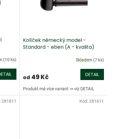
l
Kolíček německý model -
Standard - eben (A - kvalita)
em
(10 ks)
Skladem
(7 ks)
DETAIL
DETAIL
49 Kč
od
Produkt má více variant ⇒ viz DETAIL
:
281811
Kód:
281611