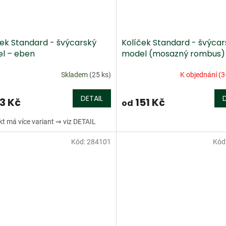
ček Standard - švýcarský
Kolíček Standard - švýcar
l – eben
model (mosazný rombus)
eben
Skladem
(25 ks)
K objednání (3
DETAIL
3 Kč
151 Kč
od
t má více variant ⇒ viz DETAIL
Kód:
284101
Kód