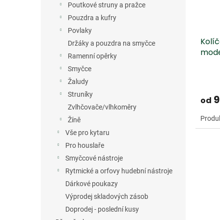
Poutkové struny a pražce
Pouzdra a kufry
Povlaky
Kolí
Držáky a pouzdra na smyčce
mode
Ramenní opěrky
Smyčce
Žaludy
Struníky
9
od
Zvlhčovače/vlhkoměry
Produk
Žíně
Vše pro kytaru
Pro houslaře
Smyčcové nástroje
Rytmické a orfovy hudební nástroje
Dárkové poukazy
Výprodej skladových zásob
Doprodej - poslední kusy