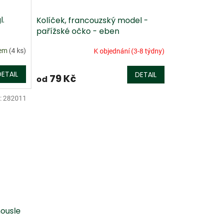
l.
Kolíček, francouzský model -
pařížské očko - eben
dem
(4 ks)
K objednání (3-8 týdny)
DETAIL
DETAIL
79 Kč
od
:
282011
housle