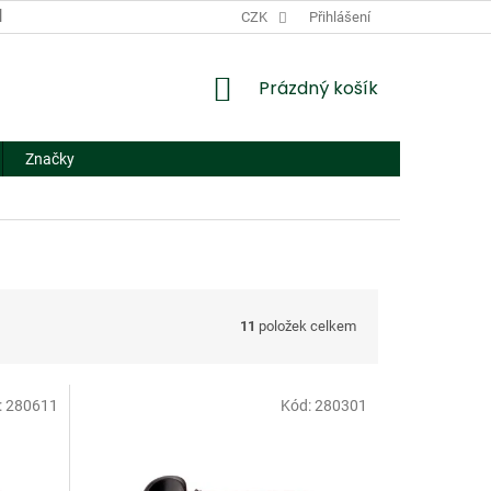
DODACÍ A PLATEBNÍ PODMÍNKY
CZK
NÁHRADNÍ PLNĚNÍ
Přihlášení
FORMUL
NÁKUPNÍ
Prázdný košík
KOŠÍK
Značky
11
položek celkem
:
280611
Kód:
280301