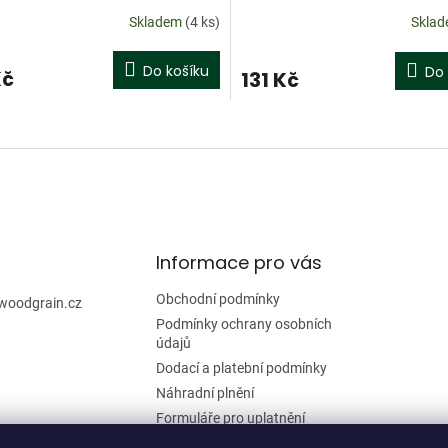
střední
4/4, střední
Skladem
(4 ks)
Skla
Do košíku
Do 
Kč
131 Kč
O
v
l
á
d
a
c
í
Informace pro vás
p
r
Obchodní podmínky
woodgrain.cz
v
Podmínky ochrany osobních
k
údajů
y
Dodací a platební podmínky
v
ý
Náhradní plnění
p
Formuláře pro uplatnění
i
reklamace a odstoupení od