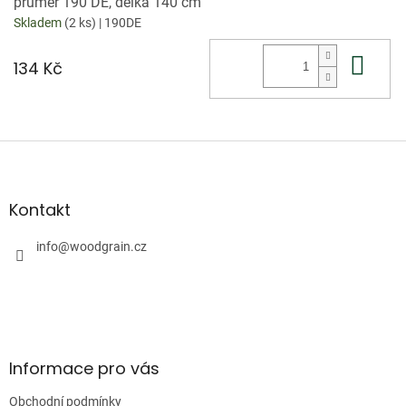
průměr 190 DE, délka 140 cm
Skladem
(2 ks)
| 190DE
Do 
134 Kč
Z
á
p
a
Kontakt
t
í
info
@
woodgrain.cz
Informace pro vás
Obchodní podmínky