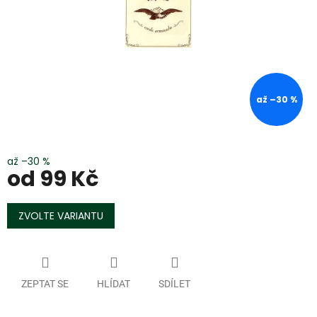
až –30 %
až –30 %
od
99 Kč
Měrná
cena:
ZVOLTE VARIANTU
ZEPTAT SE
HLÍDAT
SDÍLET