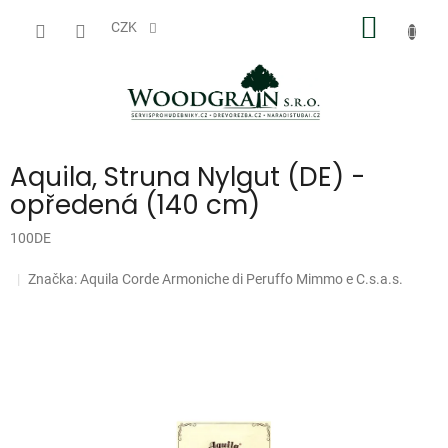
Přejít
NÁKUP
na
CZK
obsah
KOŠÍK
Aquila, Struna Nylgut (DE) -
opředená (140 cm)
100DE
Doprodej
Značka:
Aquila Corde Armoniche di Peruffo Mimmo e C.s.a.s.